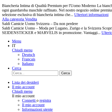
Biancheria Intima di Qualità Premium per l'Uomo Moderno La biancher
ogni guardaroba maschile raffinato. Nel nostro negozio online premiu
selezione esclusiva di biancheria intima che...
Ulteriori informazioni
Alla categoria Vendita
Saldi Camicie Uomo Svizzera – Da non perdere
Saldi Camicie Uomo – Moda per Lugano, Zurigo e la Svizzera Scoprite 
SEIDENSTICKER e MARVELIS in promozione. Vantaggi...
Ulteri
Menu
IT
Chiudi menu
Deutsch
Français
Italiano
Cerca
Cerca
Lista dei desideri
Il mio account
Chiudi menu
Il mio account
Connetti
o
registra
Il mio account
Informazioni utente