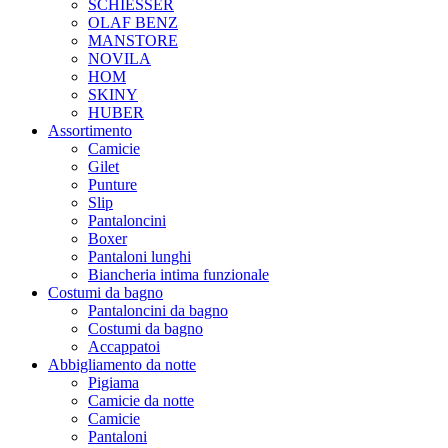
SCHIESSER
OLAF BENZ
MANSTORE
NOVILA
HOM
SKINY
HUBER
Assortimento
Camicie
Gilet
Punture
Slip
Pantaloncini
Boxer
Pantaloni lunghi
Biancheria intima funzionale
Costumi da bagno
Pantaloncini da bagno
Costumi da bagno
Accappatoi
Abbigliamento da notte
Pigiama
Camicie da notte
Camicie
Pantaloni