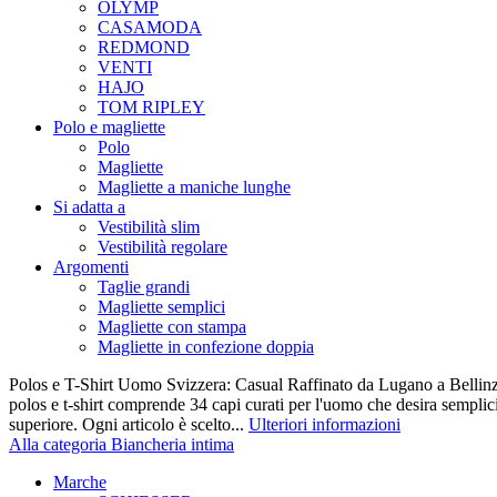
OLYMP
CASAMODA
REDMOND
VENTI
HAJO
TOM RIPLEY
Polo e magliette
Polo
Magliette
Magliette a maniche lunghe
Si adatta a
Vestibilità slim
Vestibilità regolare
Argomenti
Taglie grandi
Magliette semplici
Magliette con stampa
Magliette in confezione doppia
Polos e T-Shirt Uomo Svizzera: Casual Raffinato da Lugano a Bellinz
polos e t-shirt comprende 34 capi curati per l'uomo che desira semplicit
superiore. Ogni articolo è scelto...
Ulteriori informazioni
Alla categoria Biancheria intima
Marche