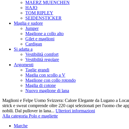
MAERZ MUENCHEN
HAJO
TOM RIPLEY
SEIDENSTICKER
Maglia e sudore
Jumper
Maglione a collo alto
Gilet e maglioni
Cardigan
Si adatta a
Vestibilità comfort
Vestibilità regolare
Argomenti
Taglie grandi
Maglia con scollo a V
Maglione con collo rotondo
Maglia di cotone
Nuovo maglione di lana
Maglioni e Felpe Uomo Svizzera: Calore Elegante da Lugano a Locarn
strick e sweat comprende oltre 220 capi selezionati per l'uomo che appr
nobili. Dal pullover in lana...
Ulteriori informazioni
Alla categoria Polo e magliette
Marche