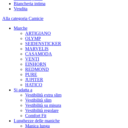
Biancheria intima
Vendita
Alla categoria Camicie
Marche
ARTIGIANO
OLYMP
SEIDENSTICKER
MARVELIS
CASAMODA
VENTI
EINHORN
REDMOND
PURE
JUPITER
HATICO
Si adatta a
Vestibilità extra slim
Vestibilità slim
Vestibilità su misura
Vestibilità regolare
Comfort Fit
Lunghezze delle maniche
Manica lunga