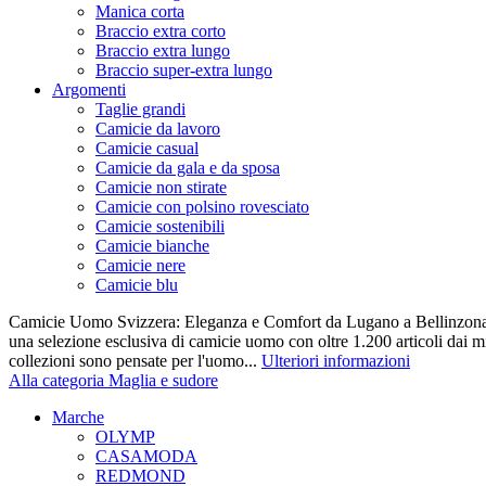
Manica corta
Braccio extra corto
Braccio extra lungo
Braccio super-extra lungo
Argomenti
Taglie grandi
Camicie da lavoro
Camicie casual
Camicie da gala e da sposa
Camicie non stirate
Camicie con polsino rovesciato
Camicie sostenibili
Camicie bianche
Camicie nere
Camicie blu
Camicie Uomo Svizzera: Eleganza e Comfort da Lugano a Bellinzona 
una selezione esclusiva di camicie uomo con oltre 1.200 articoli dai mi
collezioni sono pensate per l'uomo...
Ulteriori informazioni
Alla categoria Maglia e sudore
Marche
OLYMP
CASAMODA
REDMOND