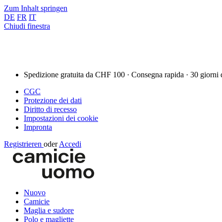
Zum Inhalt springen
DE
FR
IT
Chiudi finestra
Spedizione gratuita da CHF 100 · Consegna rapida · 30 giorni 
CGC
Protezione dei dati
Diritto di recesso
Impostazioni dei cookie
Impronta
Registrieren
oder
Accedi
Nuovo
Camicie
Maglia e sudore
Polo e magliette