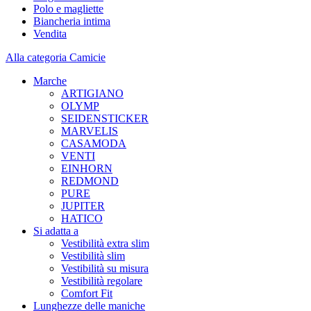
Polo e magliette
Biancheria intima
Vendita
Alla categoria Camicie
Marche
ARTIGIANO
OLYMP
SEIDENSTICKER
MARVELIS
CASAMODA
VENTI
EINHORN
REDMOND
PURE
JUPITER
HATICO
Si adatta a
Vestibilità extra slim
Vestibilità slim
Vestibilità su misura
Vestibilità regolare
Comfort Fit
Lunghezze delle maniche