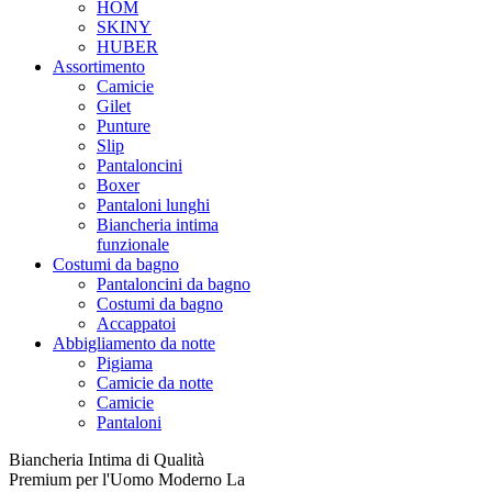
HOM
SKINY
HUBER
Assortimento
Camicie
Gilet
Punture
Slip
Pantaloncini
Boxer
Pantaloni lunghi
Biancheria intima
funzionale
Costumi da bagno
Pantaloncini da bagno
Costumi da bagno
Accappatoi
Abbigliamento da notte
Pigiama
Camicie da notte
Camicie
Pantaloni
Biancheria Intima di Qualità
Premium per l'Uomo Moderno La