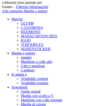
collezioni sono pensate per
l'uomo...
Ulteriori informazioni
Alla categoria Maglia e sudore
Marche
OLYMP
CASAMODA
REDMOND
MAERZ MUENCHEN
HAJO
TOM RIPLEY
SEIDENSTICKER
Maglia e sudore
Jumper
Maglione a collo alto
Gilet e maglioni
Cardigan
Si adatta a
Vestibilità comfort
Vestibilità regolare
Argomenti
Taglie grandi
Maglia con scollo a V
Maglione con collo rotondo
Maglia di cotone