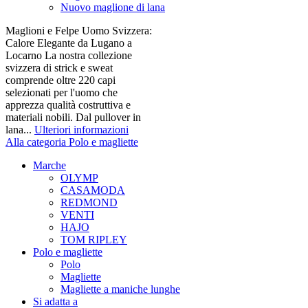
Nuovo maglione di lana
Maglioni e Felpe Uomo Svizzera:
Calore Elegante da Lugano a
Locarno La nostra collezione
svizzera di strick e sweat
comprende oltre 220 capi
selezionati per l'uomo che
apprezza qualità costruttiva e
materiali nobili. Dal pullover in
lana...
Ulteriori informazioni
Alla categoria Polo e magliette
Marche
OLYMP
CASAMODA
REDMOND
VENTI
HAJO
TOM RIPLEY
Polo e magliette
Polo
Magliette
Magliette a maniche lunghe
Si adatta a