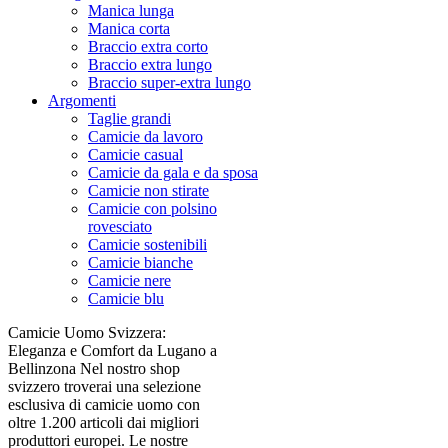
Manica lunga
Manica corta
Braccio extra corto
Braccio extra lungo
Braccio super-extra lungo
Argomenti
Taglie grandi
Camicie da lavoro
Camicie casual
Camicie da gala e da sposa
Camicie non stirate
Camicie con polsino
rovesciato
Camicie sostenibili
Camicie bianche
Camicie nere
Camicie blu
Camicie Uomo Svizzera:
Eleganza e Comfort da Lugano a
Bellinzona Nel nostro shop
svizzero troverai una selezione
esclusiva di camicie uomo con
oltre 1.200 articoli dai migliori
produttori europei. Le nostre