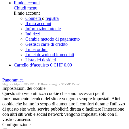
Il mio account
Chiudi menu
Il mio account
Connetti
o
registra
Il mio account
Informazioni utente
Indirizzi
Cambia metodo di pagamento
Gestisci carte di credito
I miei ordini
I miei download immediati
Lista dei desideri
Carrello d\'acquisto
0
CHF 0.00
Panoramica
Maglia e felpa
/
OLYMP
/
Pullover a maglia OLYMP Casual
Impostazioni dei cookie
Questo sito web utilizza cookie che sono necessari per il
funzionamento tecnico del sito e vengono sempre impostati. Altri
cookie che hanno lo scopo di aumentare il comfort durante l'utilizzo
di questo sito web, servire pubblicità diretta o facilitare l'interazione
con altri siti web e social network vengono impostati solo con il
vostro consenso.
Configurazione