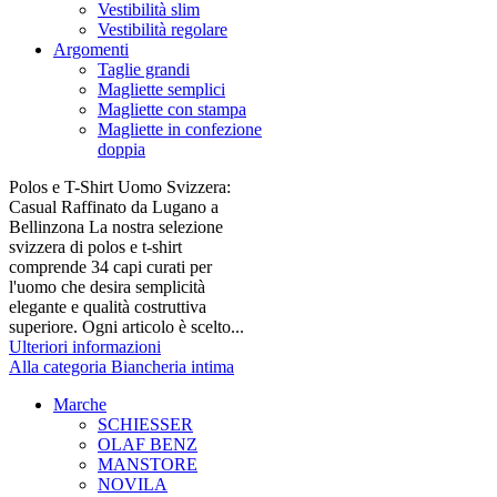
Vestibilità slim
Vestibilità regolare
Argomenti
Taglie grandi
Magliette semplici
Magliette con stampa
Magliette in confezione
doppia
Polos e T-Shirt Uomo Svizzera:
Casual Raffinato da Lugano a
Bellinzona La nostra selezione
svizzera di polos e t-shirt
comprende 34 capi curati per
l'uomo che desira semplicità
elegante e qualità costruttiva
superiore. Ogni articolo è scelto...
Ulteriori informazioni
Alla categoria Biancheria intima
Marche
SCHIESSER
OLAF BENZ
MANSTORE
NOVILA