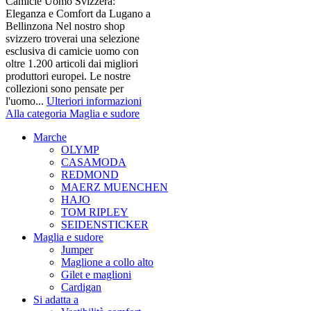
Camicie Uomo Svizzera:
Eleganza e Comfort da Lugano a
Bellinzona Nel nostro shop
svizzero troverai una selezione
esclusiva di camicie uomo con
oltre 1.200 articoli dai migliori
produttori europei. Le nostre
collezioni sono pensate per
l'uomo...
Ulteriori informazioni
Alla categoria Maglia e sudore
Marche
OLYMP
CASAMODA
REDMOND
MAERZ MUENCHEN
HAJO
TOM RIPLEY
SEIDENSTICKER
Maglia e sudore
Jumper
Maglione a collo alto
Gilet e maglioni
Cardigan
Si adatta a