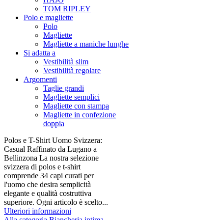
TOM RIPLEY
Polo e magliette
Polo
Magliette
Magliette a maniche lunghe
Si adatta a
Vestibilità slim
Vestibilità regolare
Argomenti
Taglie grandi
Magliette semplici
Magliette con stampa
Magliette in confezione
doppia
Polos e T-Shirt Uomo Svizzera:
Casual Raffinato da Lugano a
Bellinzona La nostra selezione
svizzera di polos e t-shirt
comprende 34 capi curati per
l'uomo che desira semplicità
elegante e qualità costruttiva
superiore. Ogni articolo è scelto...
Ulteriori informazioni
Alla categoria Biancheria intima