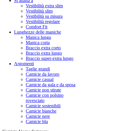
Si adatta a
Vestibilità extra slim
Vestibilità slim
Vestibilità su misura
Vestibilità regolare
Comfort Fit
Lunghezze delle maniche
Manica lunga
Manica corta
Braccio extra corto
Braccio extra lungo
Braccio super-extra lungo
Argomenti
Taglie grandi
Camicie da lavoro
Camicie casual
Camicie da gala e da sposa
Camicie non stirate
Camicie con polsino
rovesciato
Camicie sostenibili
Camicie bianche
Camicie nere
Camicie blu