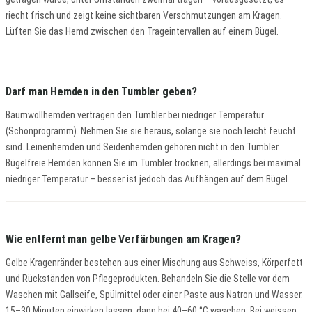
riecht frisch und zeigt keine sichtbaren Verschmutzungen am Kragen.
Lüften Sie das Hemd zwischen den Trageintervallen auf einem Bügel.
Darf man Hemden in den Tumbler geben?
Baumwollhemden vertragen den Tumbler bei niedriger Temperatur
(Schonprogramm). Nehmen Sie sie heraus, solange sie noch leicht feucht
sind. Leinenhemden und Seidenhemden gehören nicht in den Tumbler.
Bügelfreie Hemden können Sie im Tumbler trocknen, allerdings bei maximal
niedriger Temperatur – besser ist jedoch das Aufhängen auf dem Bügel.
Wie entfernt man gelbe Verfärbungen am Kragen?
Gelbe Kragenränder bestehen aus einer Mischung aus Schweiss, Körperfett
und Rückständen von Pflegeprodukten. Behandeln Sie die Stelle vor dem
Waschen mit Gallseife, Spülmittel oder einer Paste aus Natron und Wasser.
15–30 Minuten einwirken lassen, dann bei 40–60 °C waschen. Bei weissen