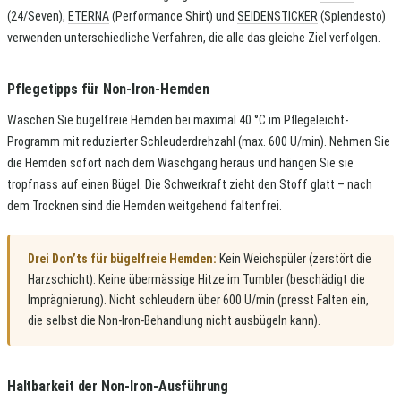
(24/Seven),
ETERNA
(Performance Shirt) und
SEIDENSTICKER
(Splendesto)
verwenden unterschiedliche Verfahren, die alle das gleiche Ziel verfolgen.
Pflegetipps für Non-Iron-Hemden
Waschen Sie bügelfreie Hemden bei maximal 40 °C im Pflegeleicht-
Programm mit reduzierter Schleuderdrehzahl (max. 600 U/min). Nehmen Sie
die Hemden sofort nach dem Waschgang heraus und hängen Sie sie
tropfnass auf einen Bügel. Die Schwerkraft zieht den Stoff glatt – nach
dem Trocknen sind die Hemden weitgehend faltenfrei.
Drei Don’ts für bügelfreie Hemden:
Kein Weichspüler (zerstört die
Harzschicht). Keine übermässige Hitze im Tumbler (beschädigt die
Imprägnierung). Nicht schleudern über 600 U/min (presst Falten ein,
die selbst die Non-Iron-Behandlung nicht ausbügeln kann).
Haltbarkeit der Non-Iron-Ausführung