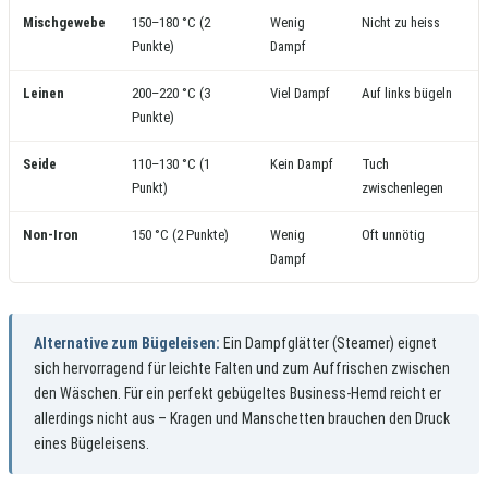
Mischgewebe
150–180 °C (2
Wenig
Nicht zu heiss
Punkte)
Dampf
Leinen
200–220 °C (3
Viel Dampf
Auf links bügeln
Punkte)
Seide
110–130 °C (1
Kein Dampf
Tuch
Punkt)
zwischenlegen
Non-Iron
150 °C (2 Punkte)
Wenig
Oft unnötig
Dampf
Alternative zum Bügeleisen:
Ein Dampfglätter (Steamer) eignet
sich hervorragend für leichte Falten und zum Auffrischen zwischen
den Wäschen. Für ein perfekt gebügeltes Business-Hemd reicht er
allerdings nicht aus – Kragen und Manschetten brauchen den Druck
eines Bügeleisens.