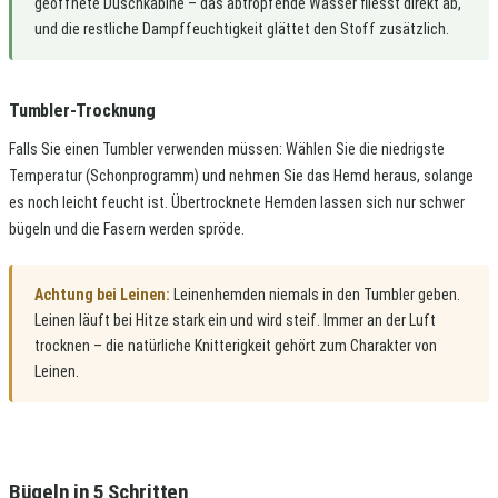
geöffnete Duschkabine – das abtropfende Wasser fliesst direkt ab,
und die restliche Dampffeuchtigkeit glättet den Stoff zusätzlich.
Tumbler-Trocknung
Falls Sie einen Tumbler verwenden müssen: Wählen Sie die niedrigste
Temperatur (Schonprogramm) und nehmen Sie das Hemd heraus, solange
es noch leicht feucht ist. Übertrocknete Hemden lassen sich nur schwer
bügeln und die Fasern werden spröde.
Achtung bei Leinen:
Leinenhemden niemals in den Tumbler geben.
Leinen läuft bei Hitze stark ein und wird steif. Immer an der Luft
trocknen – die natürliche Knitterigkeit gehört zum Charakter von
Leinen.
Bügeln in 5 Schritten