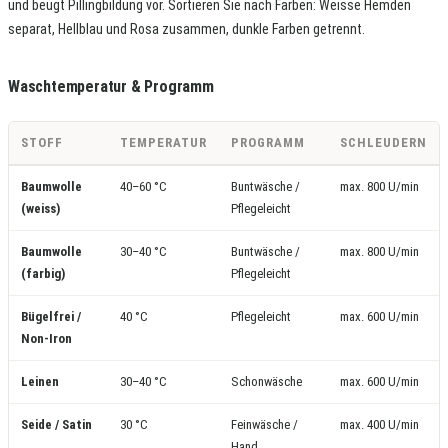
und beugt Pillingbildung vor. Sortieren Sie nach Farben: Weisse Hemden
separat, Hellblau und Rosa zusammen, dunkle Farben getrennt.
Waschtemperatur & Programm
STOFF
TEMPERATUR
PROGRAMM
SCHLEUDERN
Baumwolle
40–60 °C
Buntwäsche /
max. 800 U/min
(weiss)
Pflegeleicht
Baumwolle
30–40 °C
Buntwäsche /
max. 800 U/min
(farbig)
Pflegeleicht
Bügelfrei /
40 °C
Pflegeleicht
max. 600 U/min
Non-Iron
Leinen
30–40 °C
Schonwäsche
max. 600 U/min
Seide / Satin
30 °C
Feinwäsche /
max. 400 U/min
Hand