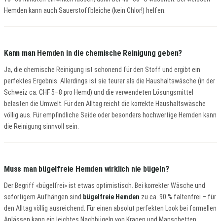
Hemden kann auch Sauerstoffbleiche (kein Chlor!) helfen.
Kann man Hemden in die chemische Reinigung geben?
Ja, die chemische Reinigung ist schonend für den Stoff und ergibt ein
perfektes Ergebnis. Allerdings ist sie teurer als die Haushaltswäsche (in der
Schweiz ca. CHF 5–8 pro Hemd) und die verwendeten Lösungsmittel
belasten die Umwelt. Für den Alltag reicht die korrekte Haushaltswäsche
völlig aus. Für empfindliche Seide oder besonders hochwertige Hemden kann
die Reinigung sinnvoll sein.
Muss man bügelfreie Hemden wirklich nie bügeln?
Der Begriff «bügelfrei» ist etwas optimistisch. Bei korrekter Wäsche und
sofortigem Aufhängen sind
bügelfreie Hemden
zu ca. 90 % faltenfrei – für
den Alltag völlig ausreichend. Für einen absolut perfekten Look bei formellen
Anlässen kann ein leichtes Nachbügeln von Kragen und Manschetten