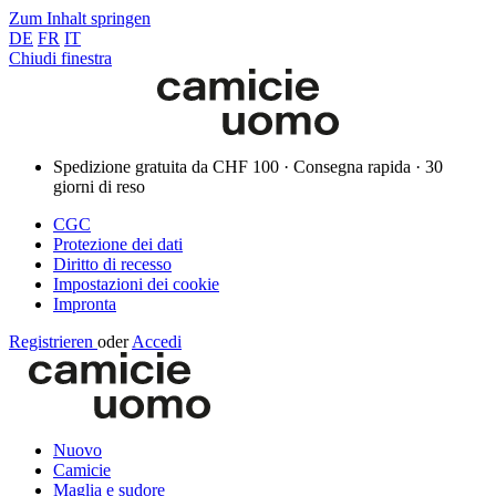
Zum Inhalt springen
DE
FR
IT
Chiudi finestra
Spedizione gratuita da CHF 100 · Consegna rapida · 30
giorni di reso
CGC
Protezione dei dati
Diritto di recesso
Impostazioni dei cookie
Impronta
Registrieren
oder
Accedi
Nuovo
Camicie
Maglia e sudore