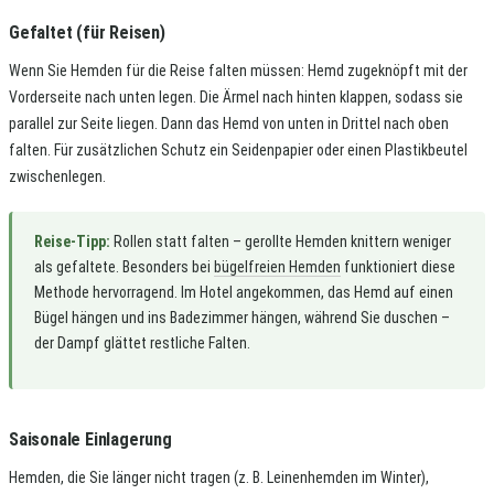
Gefaltet (für Reisen)
Wenn Sie Hemden für die Reise falten müssen: Hemd zugeknöpft mit der
Vorderseite nach unten legen. Die Ärmel nach hinten klappen, sodass sie
parallel zur Seite liegen. Dann das Hemd von unten in Drittel nach oben
falten. Für zusätzlichen Schutz ein Seidenpapier oder einen Plastikbeutel
zwischenlegen.
Reise-Tipp:
Rollen statt falten – gerollte Hemden knittern weniger
als gefaltete. Besonders bei
bügelfreien Hemden
funktioniert diese
Methode hervorragend. Im Hotel angekommen, das Hemd auf einen
Bügel hängen und ins Badezimmer hängen, während Sie duschen –
der Dampf glättet restliche Falten.
Saisonale Einlagerung
Hemden, die Sie länger nicht tragen (z. B. Leinenhemden im Winter),