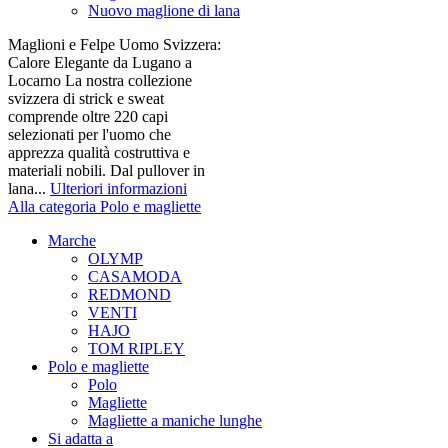
Nuovo maglione di lana
Maglioni e Felpe Uomo Svizzera:
Calore Elegante da Lugano a
Locarno La nostra collezione
svizzera di strick e sweat
comprende oltre 220 capi
selezionati per l'uomo che
apprezza qualità costruttiva e
materiali nobili. Dal pullover in
lana...
Ulteriori informazioni
Alla categoria Polo e magliette
Marche
OLYMP
CASAMODA
REDMOND
VENTI
HAJO
TOM RIPLEY
Polo e magliette
Polo
Magliette
Magliette a maniche lunghe
Si adatta a