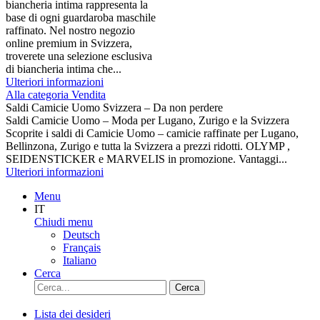
biancheria intima rappresenta la
base di ogni guardaroba maschile
raffinato. Nel nostro negozio
online premium in Svizzera,
troverete una selezione esclusiva
di biancheria intima che...
Ulteriori informazioni
Alla categoria Vendita
Saldi Camicie Uomo Svizzera – Da non perdere
Saldi Camicie Uomo – Moda per Lugano, Zurigo e la Svizzera
Scoprite i saldi di Camicie Uomo – camicie raffinate per Lugano,
Bellinzona, Zurigo e tutta la Svizzera a prezzi ridotti. OLYMP ,
SEIDENSTICKER e MARVELIS in promozione. Vantaggi...
Ulteriori informazioni
Menu
IT
Chiudi menu
Deutsch
Français
Italiano
Cerca
Cerca
Lista dei desideri