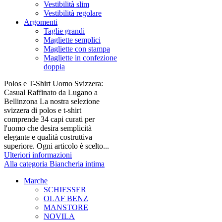
Vestibilità slim
Vestibilità regolare
Argomenti
Taglie grandi
Magliette semplici
Magliette con stampa
Magliette in confezione
doppia
Polos e T-Shirt Uomo Svizzera:
Casual Raffinato da Lugano a
Bellinzona La nostra selezione
svizzera di polos e t-shirt
comprende 34 capi curati per
l'uomo che desira semplicità
elegante e qualità costruttiva
superiore. Ogni articolo è scelto...
Ulteriori informazioni
Alla categoria Biancheria intima
Marche
SCHIESSER
OLAF BENZ
MANSTORE
NOVILA