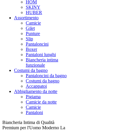
HOM
SKINY
HUBER
Assortimento
Camicie
Gilet
Punture
Slip
Pantaloncini
Boxer
Pantaloni lunghi
Biancheria intima
funzionale
Costumi da bagno
Pantaloncini da bagno
Costumi da bagno
Accappatoi
Abbigliamento da notte
Pigiama
Camicie da notte
Camicie
Pantaloni
Biancheria Intima di Qualità
Premium per l'Uomo Moderno La