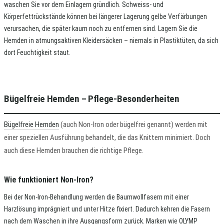
waschen Sie vor dem Einlagern gründlich. Schweiss- und
Körperfettrückstände können bei längerer Lagerung gelbe Verfärbungen
verursachen, die später kaum noch zu entfernen sind. Lagern Sie die
Hemden in atmungsaktiven Kleidersäcken – niemals in Plastiktüten, da sich
dort Feuchtigkeit staut.
Bügelfreie Hemden – Pflege-Besonderheiten
Bügelfreie Hemden
(auch Non-Iron oder bügelfrei genannt) werden mit
einer speziellen Ausführung behandelt, die das Knittern minimiert. Doch
auch diese Hemden brauchen die richtige Pflege.
Wie funktioniert Non-Iron?
Bei der Non-Iron-Behandlung werden die Baumwollfasern mit einer
Harzlösung imprägniert und unter Hitze fixiert. Dadurch kehren die Fasern
nach dem Waschen in ihre Ausgangsform zurück. Marken wie
OLYMP