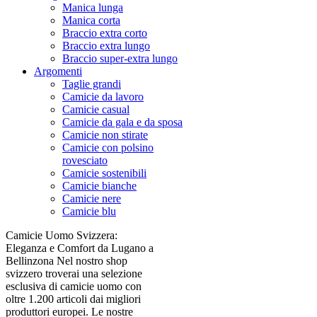
Manica lunga
Manica corta
Braccio extra corto
Braccio extra lungo
Braccio super-extra lungo
Argomenti
Taglie grandi
Camicie da lavoro
Camicie casual
Camicie da gala e da sposa
Camicie non stirate
Camicie con polsino
rovesciato
Camicie sostenibili
Camicie bianche
Camicie nere
Camicie blu
Camicie Uomo Svizzera:
Eleganza e Comfort da Lugano a
Bellinzona Nel nostro shop
svizzero troverai una selezione
esclusiva di camicie uomo con
oltre 1.200 articoli dai migliori
produttori europei. Le nostre