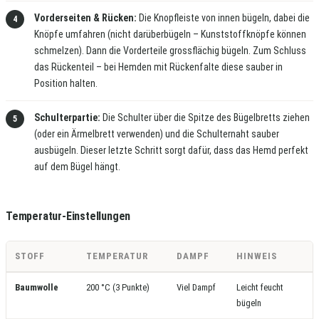
Vorderseiten & Rücken:
Die Knopfleiste von innen bügeln, dabei die
Knöpfe umfahren (nicht darüberbügeln – Kunststoffknöpfe können
schmelzen). Dann die Vorderteile grossflächig bügeln. Zum Schluss
das Rückenteil – bei Hemden mit Rückenfalte diese sauber in
Position halten.
Schulterpartie:
Die Schulter über die Spitze des Bügelbretts ziehen
(oder ein Ärmelbrett verwenden) und die Schulternaht sauber
ausbügeln. Dieser letzte Schritt sorgt dafür, dass das Hemd perfekt
auf dem Bügel hängt.
Temperatur-Einstellungen
STOFF
TEMPERATUR
DAMPF
HINWEIS
Baumwolle
200 °C (3 Punkte)
Viel Dampf
Leicht feucht
bügeln