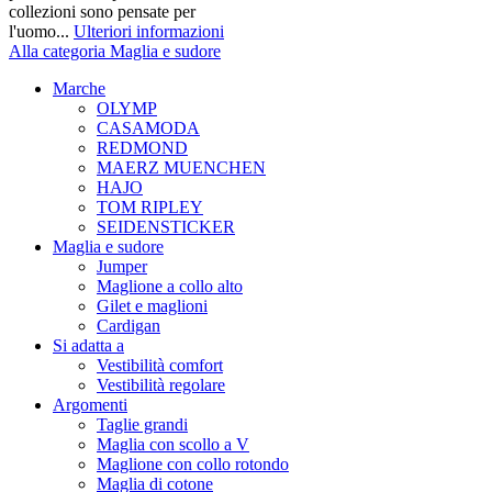
collezioni sono pensate per
l'uomo...
Ulteriori informazioni
Alla categoria Maglia e sudore
Marche
OLYMP
CASAMODA
REDMOND
MAERZ MUENCHEN
HAJO
TOM RIPLEY
SEIDENSTICKER
Maglia e sudore
Jumper
Maglione a collo alto
Gilet e maglioni
Cardigan
Si adatta a
Vestibilità comfort
Vestibilità regolare
Argomenti
Taglie grandi
Maglia con scollo a V
Maglione con collo rotondo
Maglia di cotone