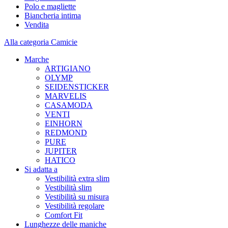
Polo e magliette
Biancheria intima
Vendita
Alla categoria Camicie
Marche
ARTIGIANO
OLYMP
SEIDENSTICKER
MARVELIS
CASAMODA
VENTI
EINHORN
REDMOND
PURE
JUPITER
HATICO
Si adatta a
Vestibilità extra slim
Vestibilità slim
Vestibilità su misura
Vestibilità regolare
Comfort Fit
Lunghezze delle maniche