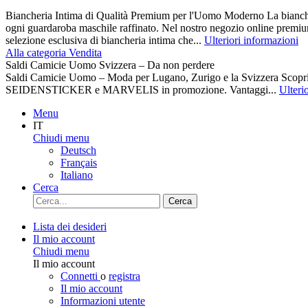
Biancheria Intima di Qualità Premium per l'Uomo Moderno La biancher
ogni guardaroba maschile raffinato. Nel nostro negozio online premiu
selezione esclusiva di biancheria intima che...
Ulteriori informazioni
Alla categoria Vendita
Saldi Camicie Uomo Svizzera – Da non perdere
Saldi Camicie Uomo – Moda per Lugano, Zurigo e la Svizzera Scoprite 
SEIDENSTICKER e MARVELIS in promozione. Vantaggi...
Ulteri
Menu
IT
Chiudi menu
Deutsch
Français
Italiano
Cerca
Cerca
Lista dei desideri
Il mio account
Chiudi menu
Il mio account
Connetti
o
registra
Il mio account
Informazioni utente