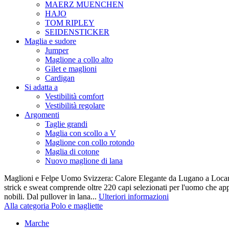
MAERZ MUENCHEN
HAJO
TOM RIPLEY
SEIDENSTICKER
Maglia e sudore
Jumper
Maglione a collo alto
Gilet e maglioni
Cardigan
Si adatta a
Vestibilità comfort
Vestibilità regolare
Argomenti
Taglie grandi
Maglia con scollo a V
Maglione con collo rotondo
Maglia di cotone
Nuovo maglione di lana
Maglioni e Felpe Uomo Svizzera: Calore Elegante da Lugano a Locarn
strick e sweat comprende oltre 220 capi selezionati per l'uomo che appr
nobili. Dal pullover in lana...
Ulteriori informazioni
Alla categoria Polo e magliette
Marche