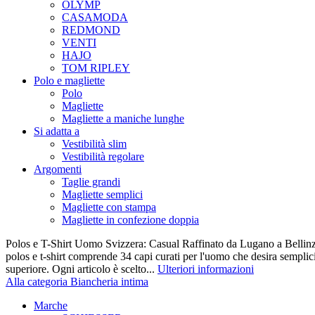
OLYMP
CASAMODA
REDMOND
VENTI
HAJO
TOM RIPLEY
Polo e magliette
Polo
Magliette
Magliette a maniche lunghe
Si adatta a
Vestibilità slim
Vestibilità regolare
Argomenti
Taglie grandi
Magliette semplici
Magliette con stampa
Magliette in confezione doppia
Polos e T-Shirt Uomo Svizzera: Casual Raffinato da Lugano a Bellinz
polos e t-shirt comprende 34 capi curati per l'uomo che desira semplicit
superiore. Ogni articolo è scelto...
Ulteriori informazioni
Alla categoria Biancheria intima
Marche