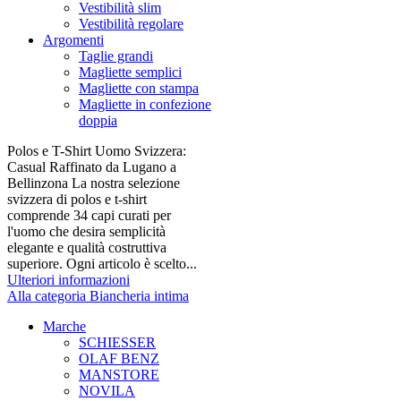
Vestibilità slim
Vestibilità regolare
Argomenti
Taglie grandi
Magliette semplici
Magliette con stampa
Magliette in confezione
doppia
Polos e T-Shirt Uomo Svizzera:
Casual Raffinato da Lugano a
Bellinzona La nostra selezione
svizzera di polos e t-shirt
comprende 34 capi curati per
l'uomo che desira semplicità
elegante e qualità costruttiva
superiore. Ogni articolo è scelto...
Ulteriori informazioni
Alla categoria Biancheria intima
Marche
SCHIESSER
OLAF BENZ
MANSTORE
NOVILA