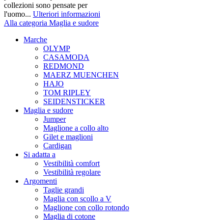
collezioni sono pensate per
l'uomo...
Ulteriori informazioni
Alla categoria Maglia e sudore
Marche
OLYMP
CASAMODA
REDMOND
MAERZ MUENCHEN
HAJO
TOM RIPLEY
SEIDENSTICKER
Maglia e sudore
Jumper
Maglione a collo alto
Gilet e maglioni
Cardigan
Si adatta a
Vestibilità comfort
Vestibilità regolare
Argomenti
Taglie grandi
Maglia con scollo a V
Maglione con collo rotondo
Maglia di cotone