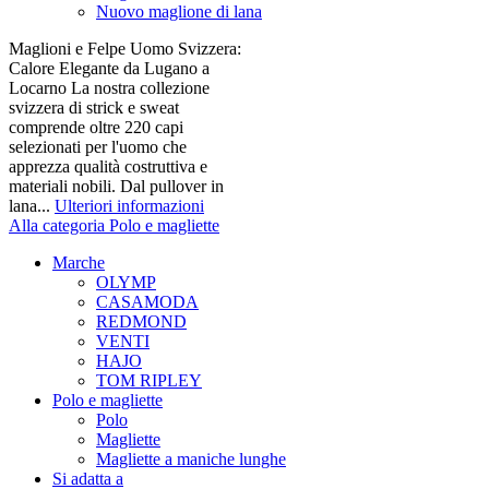
Nuovo maglione di lana
Maglioni e Felpe Uomo Svizzera:
Calore Elegante da Lugano a
Locarno La nostra collezione
svizzera di strick e sweat
comprende oltre 220 capi
selezionati per l'uomo che
apprezza qualità costruttiva e
materiali nobili. Dal pullover in
lana...
Ulteriori informazioni
Alla categoria Polo e magliette
Marche
OLYMP
CASAMODA
REDMOND
VENTI
HAJO
TOM RIPLEY
Polo e magliette
Polo
Magliette
Magliette a maniche lunghe
Si adatta a