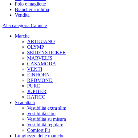
Polo e magliette
Biancheria intima
Vendita
Alla categoria Camicie
Marche
ARTIGIANO
OLYMP
SEIDENSTICKER
MARVELIS
CASAMODA
VENTI
EINHORN
REDMOND
PURE
JUPITER
HATICO
Si adatta a
Vestibilità extra slim
Vestibilità slim
Vestibilità su misura
Vestibilità regolare
Comfort Fit
Lunghezze delle maniche