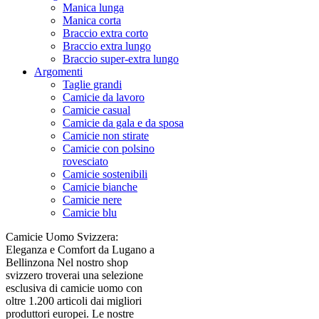
Manica lunga
Manica corta
Braccio extra corto
Braccio extra lungo
Braccio super-extra lungo
Argomenti
Taglie grandi
Camicie da lavoro
Camicie casual
Camicie da gala e da sposa
Camicie non stirate
Camicie con polsino
rovesciato
Camicie sostenibili
Camicie bianche
Camicie nere
Camicie blu
Camicie Uomo Svizzera:
Eleganza e Comfort da Lugano a
Bellinzona Nel nostro shop
svizzero troverai una selezione
esclusiva di camicie uomo con
oltre 1.200 articoli dai migliori
produttori europei. Le nostre