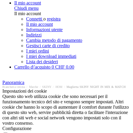
Il mio account
Chiudi menu
Il mio account
Connetti
o
registra
Il mio account
Informazioni utente
Indirizzi
Cambia metodo di pagamento
Gestisci carte di credito
I miei ordini
I miei download immediati
Lista dei desideri
Carrello d\'acquisto
0
CHF 0.00
Panoramica
Biancheria intima
/
Marche
/
SKINY
/
HOM
/
Maglietta SKINY NIGHT IN MIX & MATCH
Impostazioni dei cookie
Questo sito web utilizza cookie che sono necessari per il
funzionamento tecnico del sito e vengono sempre impostati. Altri
cookie che hanno lo scopo di aumentare il comfort durante l'utilizzo
di questo sito web, servire pubblicità diretta o facilitare l'interazione
con altri siti web e social network vengono impostati solo con il
vostro consenso.
Configurazione