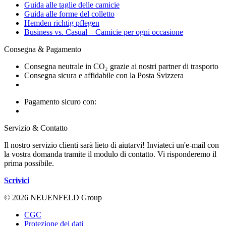
Guida alle taglie delle camicie
Guida alle forme del colletto
Hemden richtig pflegen
Business vs. Casual – Camicie per ogni occasione
Consegna & Pagamento
Consegna neutrale in CO₂ grazie ai nostri partner di trasporto
Consegna sicura e affidabile con la Posta Svizzera
Pagamento sicuro con:
Servizio & Contatto
Il nostro servizio clienti sarà lieto di aiutarvi! Inviateci un'e-mail con
la vostra domanda tramite il modulo di contatto. Vi risponderemo il
prima possibile.
Scrivici
© 2026 NEUENFELD Group
CGC
Protezione dei dati