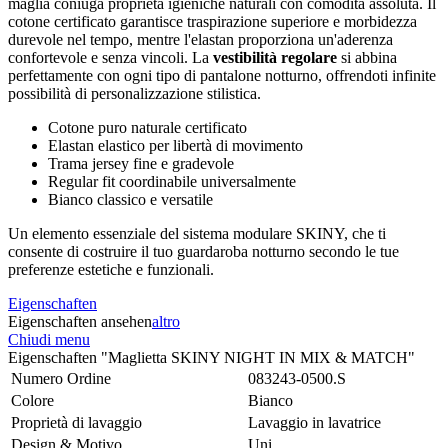
maglia coniuga proprietà igieniche naturali con comodità assoluta. Il
cotone certificato garantisce traspirazione superiore e morbidezza
durevole nel tempo, mentre l'elastan proporziona un'aderenza
confortevole e senza vincoli. La
vestibilità regolare
si abbina
perfettamente con ogni tipo di pantalone notturno, offrendoti infinite
possibilità di personalizzazione stilistica.
Cotone puro naturale certificato
Elastan elastico per libertà di movimento
Trama jersey fine e gradevole
Regular fit coordinabile universalmente
Bianco classico e versatile
Un elemento essenziale del sistema modulare SKINY, che ti
consente di costruire il tuo guardaroba notturno secondo le tue
preferenze estetiche e funzionali.
Eigenschaften
Eigenschaften ansehen
altro
Chiudi menu
Eigenschaften "Maglietta SKINY NIGHT IN MIX & MATCH"
Numero Ordine
083243-0500.S
Colore
Bianco
Proprietà di lavaggio
Lavaggio in lavatrice
Design & Motivo
Uni