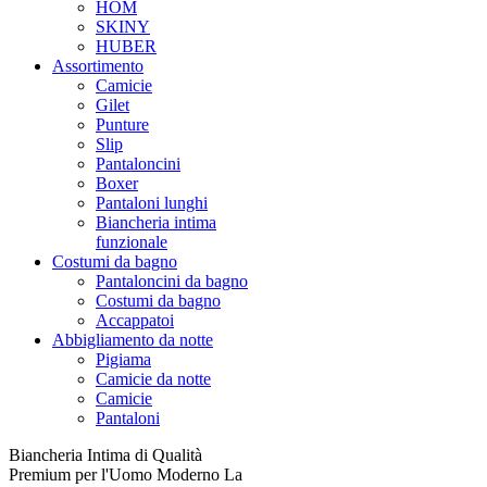
HOM
SKINY
HUBER
Assortimento
Camicie
Gilet
Punture
Slip
Pantaloncini
Boxer
Pantaloni lunghi
Biancheria intima
funzionale
Costumi da bagno
Pantaloncini da bagno
Costumi da bagno
Accappatoi
Abbigliamento da notte
Pigiama
Camicie da notte
Camicie
Pantaloni
Biancheria Intima di Qualità
Premium per l'Uomo Moderno La