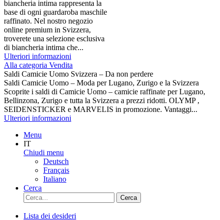
biancheria intima rappresenta la
base di ogni guardaroba maschile
raffinato. Nel nostro negozio
online premium in Svizzera,
troverete una selezione esclusiva
di biancheria intima che...
Ulteriori informazioni
Alla categoria Vendita
Saldi Camicie Uomo Svizzera – Da non perdere
Saldi Camicie Uomo – Moda per Lugano, Zurigo e la Svizzera
Scoprite i saldi di Camicie Uomo – camicie raffinate per Lugano,
Bellinzona, Zurigo e tutta la Svizzera a prezzi ridotti. OLYMP ,
SEIDENSTICKER e MARVELIS in promozione. Vantaggi...
Ulteriori informazioni
Menu
IT
Chiudi menu
Deutsch
Français
Italiano
Cerca
Cerca
Lista dei desideri