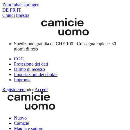
Zum Inhalt springen
DE
FR
IT
Chiudi finestra
Spedizione gratuita da CHF 100 · Consegna rapida · 30
giorni di reso
CGC
Protezione dei dati
Diritto di recesso
Impostazioni dei cookie
Impronta
Registrieren
oder
Accedi
Nuovo
Camicie
Maglia e sudore