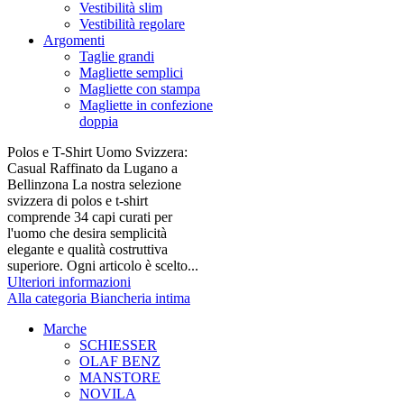
Vestibilità slim
Vestibilità regolare
Argomenti
Taglie grandi
Magliette semplici
Magliette con stampa
Magliette in confezione
doppia
Polos e T-Shirt Uomo Svizzera:
Casual Raffinato da Lugano a
Bellinzona La nostra selezione
svizzera di polos e t-shirt
comprende 34 capi curati per
l'uomo che desira semplicità
elegante e qualità costruttiva
superiore. Ogni articolo è scelto...
Ulteriori informazioni
Alla categoria Biancheria intima
Marche
SCHIESSER
OLAF BENZ
MANSTORE
NOVILA