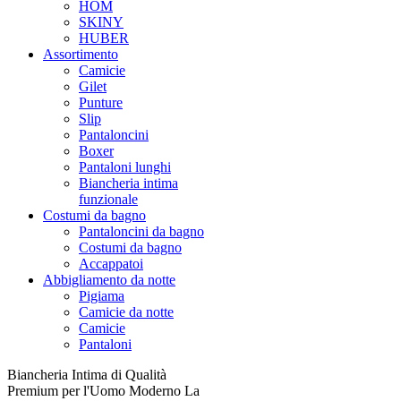
HOM
SKINY
HUBER
Assortimento
Camicie
Gilet
Punture
Slip
Pantaloncini
Boxer
Pantaloni lunghi
Biancheria intima
funzionale
Costumi da bagno
Pantaloncini da bagno
Costumi da bagno
Accappatoi
Abbigliamento da notte
Pigiama
Camicie da notte
Camicie
Pantaloni
Biancheria Intima di Qualità
Premium per l'Uomo Moderno La