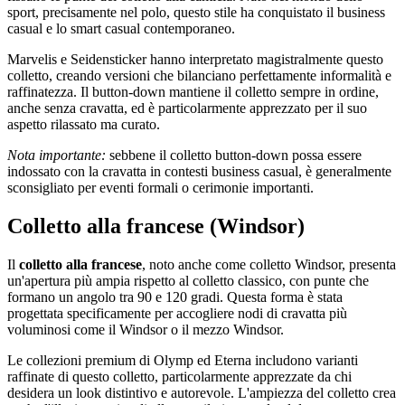
sport, precisamente nel polo, questo stile ha conquistato il business
casual e lo smart casual contemporaneo.
Marvelis e Seidensticker hanno interpretato magistralmente questo
colletto, creando versioni che bilanciano perfettamente informalità e
raffinatezza. Il button-down mantiene il colletto sempre in ordine,
anche senza cravatta, ed è particolarmente apprezzato per il suo
aspetto rilassato ma curato.
Nota importante:
sebbene il colletto button-down possa essere
indossato con la cravatta in contesti business casual, è generalmente
sconsigliato per eventi formali o cerimonie importanti.
Colletto alla francese (Windsor)
Il
colletto alla francese
, noto anche come colletto Windsor, presenta
un'apertura più ampia rispetto al colletto classico, con punte che
formano un angolo tra 90 e 120 gradi. Questa forma è stata
progettata specificamente per accogliere nodi di cravatta più
voluminosi come il Windsor o il mezzo Windsor.
Le collezioni premium di Olymp ed Eterna includono varianti
raffinate di questo colletto, particolarmente apprezzate da chi
desidera un look distintivo e autorevole. L'ampiezza del colletto crea