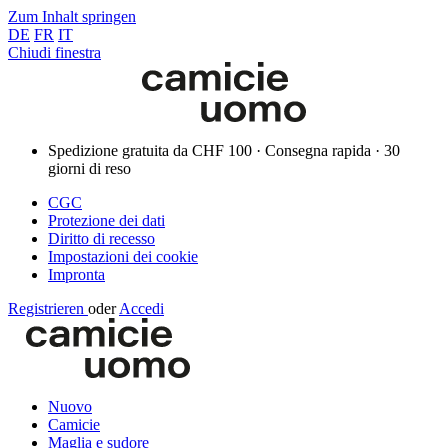
Zum Inhalt springen
DE
FR
IT
Chiudi finestra
Spedizione gratuita da CHF 100 · Consegna rapida · 30
giorni di reso
CGC
Protezione dei dati
Diritto di recesso
Impostazioni dei cookie
Impronta
Registrieren
oder
Accedi
Nuovo
Camicie
Maglia e sudore