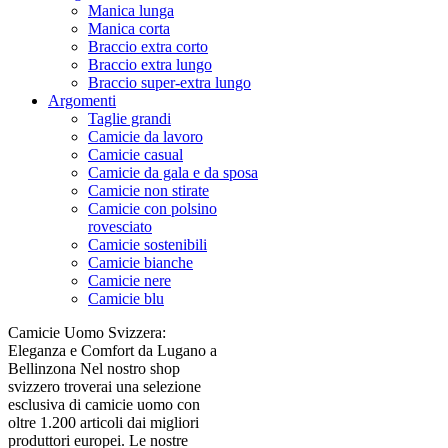
Manica lunga
Manica corta
Braccio extra corto
Braccio extra lungo
Braccio super-extra lungo
Argomenti
Taglie grandi
Camicie da lavoro
Camicie casual
Camicie da gala e da sposa
Camicie non stirate
Camicie con polsino
rovesciato
Camicie sostenibili
Camicie bianche
Camicie nere
Camicie blu
Camicie Uomo Svizzera:
Eleganza e Comfort da Lugano a
Bellinzona Nel nostro shop
svizzero troverai una selezione
esclusiva di camicie uomo con
oltre 1.200 articoli dai migliori
produttori europei. Le nostre