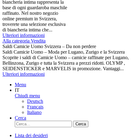
biancheria intima rappresenta la
base di ogni guardaroba maschile
raffinato. Nel nostro negozio
online premium in Svizzera,
troverete una selezione esclusiva
di biancheria intima che...
Ulteriori informazioni
Alla categoria Vendita
Saldi Camicie Uomo Svizzera – Da non perdere
Saldi Camicie Uomo – Moda per Lugano, Zurigo e la Svizzera
Scoprite i saldi di Camicie Uomo – camicie raffinate per Lugano,
Bellinzona, Zurigo e tutta la Svizzera a prezzi ridotti. OLYMP ,
SEIDENSTICKER e MARVELIS in promozione. Vantaggi...
Ulteriori informazioni
Menu
IT
Chiudi menu
Deutsch
Français
Italiano
Cerca
Cerca
Lista dei desideri