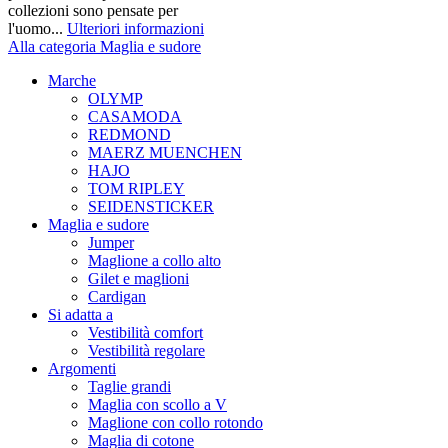
collezioni sono pensate per
l'uomo...
Ulteriori informazioni
Alla categoria Maglia e sudore
Marche
OLYMP
CASAMODA
REDMOND
MAERZ MUENCHEN
HAJO
TOM RIPLEY
SEIDENSTICKER
Maglia e sudore
Jumper
Maglione a collo alto
Gilet e maglioni
Cardigan
Si adatta a
Vestibilità comfort
Vestibilità regolare
Argomenti
Taglie grandi
Maglia con scollo a V
Maglione con collo rotondo
Maglia di cotone