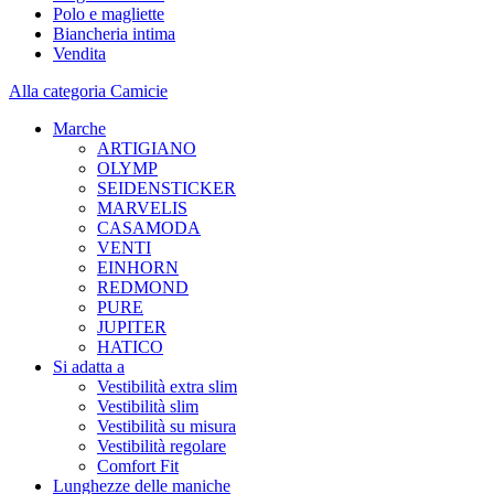
Polo e magliette
Biancheria intima
Vendita
Alla categoria Camicie
Marche
ARTIGIANO
OLYMP
SEIDENSTICKER
MARVELIS
CASAMODA
VENTI
EINHORN
REDMOND
PURE
JUPITER
HATICO
Si adatta a
Vestibilità extra slim
Vestibilità slim
Vestibilità su misura
Vestibilità regolare
Comfort Fit
Lunghezze delle maniche