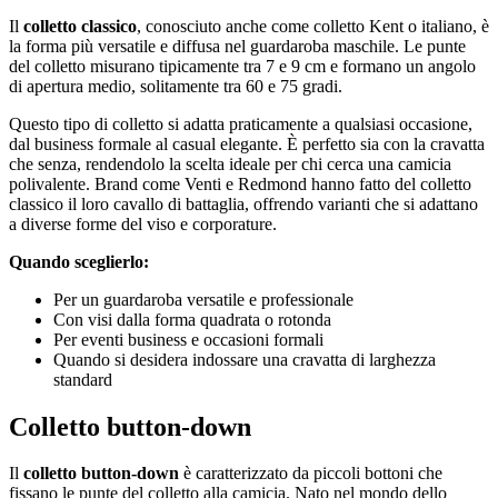
Il
colletto classico
, conosciuto anche come colletto Kent o italiano, è
la forma più versatile e diffusa nel guardaroba maschile. Le punte
del colletto misurano tipicamente tra 7 e 9 cm e formano un angolo
di apertura medio, solitamente tra 60 e 75 gradi.
Questo tipo di colletto si adatta praticamente a qualsiasi occasione,
dal business formale al casual elegante. È perfetto sia con la cravatta
che senza, rendendolo la scelta ideale per chi cerca una camicia
polivalente. Brand come Venti e Redmond hanno fatto del colletto
classico il loro cavallo di battaglia, offrendo varianti che si adattano
a diverse forme del viso e corporature.
Quando sceglierlo:
Per un guardaroba versatile e professionale
Con visi dalla forma quadrata o rotonda
Per eventi business e occasioni formali
Quando si desidera indossare una cravatta di larghezza
standard
Colletto button-down
Il
colletto button-down
è caratterizzato da piccoli bottoni che
fissano le punte del colletto alla camicia. Nato nel mondo dello