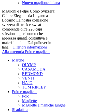
Nuovo maglione di lana
Maglioni e Felpe Uomo Svizzera:
Calore Elegante da Lugano a
Locarno La nostra collezione
svizzera di strick e sweat
comprende oltre 220 capi
selezionati per l'uomo che
apprezza qualità costruttiva e
materiali nobili. Dal pullover in
lana...
Ulteriori informazioni
Alla categoria Polo e magliette
Marche
OLYMP
CASAMODA
REDMOND
VENTI
HAJO
TOM RIPLEY
Polo e magliette
Polo
Magliette
Magliette a maniche lunghe
Si adatta a