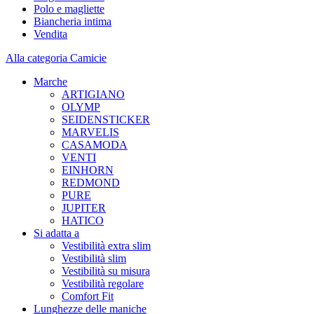
Polo e magliette
Biancheria intima
Vendita
Alla categoria Camicie
Marche
ARTIGIANO
OLYMP
SEIDENSTICKER
MARVELIS
CASAMODA
VENTI
EINHORN
REDMOND
PURE
JUPITER
HATICO
Si adatta a
Vestibilità extra slim
Vestibilità slim
Vestibilità su misura
Vestibilità regolare
Comfort Fit
Lunghezze delle maniche