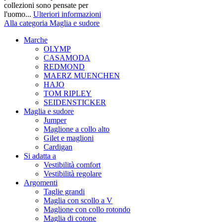
collezioni sono pensate per
l'uomo...
Ulteriori informazioni
Alla categoria Maglia e sudore
Marche
OLYMP
CASAMODA
REDMOND
MAERZ MUENCHEN
HAJO
TOM RIPLEY
SEIDENSTICKER
Maglia e sudore
Jumper
Maglione a collo alto
Gilet e maglioni
Cardigan
Si adatta a
Vestibilità comfort
Vestibilità regolare
Argomenti
Taglie grandi
Maglia con scollo a V
Maglione con collo rotondo
Maglia di cotone