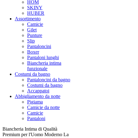
HOM
SKINY
HUBER
Assortimento
Camicie
Gilet
Punture
Slip
Pantaloncini
Boxer
Pantaloni lunghi
Biancheria intima
funzionale
Costumi da bagno
Pantaloncini da bagno
Costumi da bagno
Accappatoi
Abbigliamento da notte
Pigiama
Camicie da notte
Camicie
Pantaloni
Biancheria Intima di Qualità
Premium per l'Uomo Moderno La