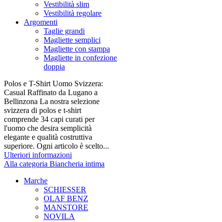
Vestibilità slim
Vestibilità regolare
Argomenti
Taglie grandi
Magliette semplici
Magliette con stampa
Magliette in confezione
doppia
Polos e T-Shirt Uomo Svizzera:
Casual Raffinato da Lugano a
Bellinzona La nostra selezione
svizzera di polos e t-shirt
comprende 34 capi curati per
l'uomo che desira semplicità
elegante e qualità costruttiva
superiore. Ogni articolo è scelto...
Ulteriori informazioni
Alla categoria Biancheria intima
Marche
SCHIESSER
OLAF BENZ
MANSTORE
NOVILA