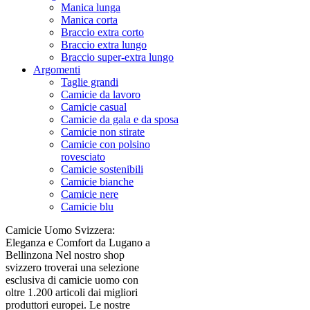
Manica lunga
Manica corta
Braccio extra corto
Braccio extra lungo
Braccio super-extra lungo
Argomenti
Taglie grandi
Camicie da lavoro
Camicie casual
Camicie da gala e da sposa
Camicie non stirate
Camicie con polsino
rovesciato
Camicie sostenibili
Camicie bianche
Camicie nere
Camicie blu
Camicie Uomo Svizzera:
Eleganza e Comfort da Lugano a
Bellinzona Nel nostro shop
svizzero troverai una selezione
esclusiva di camicie uomo con
oltre 1.200 articoli dai migliori
produttori europei. Le nostre