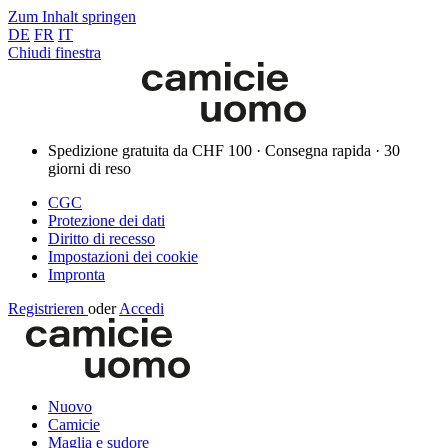
Zum Inhalt springen
DE
FR
IT
Chiudi finestra
Spedizione gratuita da CHF 100 · Consegna rapida · 30
giorni di reso
CGC
Protezione dei dati
Diritto di recesso
Impostazioni dei cookie
Impronta
Registrieren
oder
Accedi
Nuovo
Camicie
Maglia e sudore