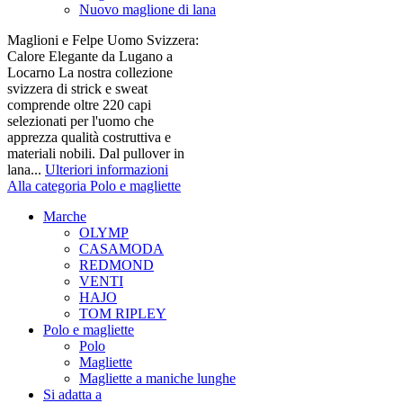
Nuovo maglione di lana
Maglioni e Felpe Uomo Svizzera:
Calore Elegante da Lugano a
Locarno La nostra collezione
svizzera di strick e sweat
comprende oltre 220 capi
selezionati per l'uomo che
apprezza qualità costruttiva e
materiali nobili. Dal pullover in
lana...
Ulteriori informazioni
Alla categoria Polo e magliette
Marche
OLYMP
CASAMODA
REDMOND
VENTI
HAJO
TOM RIPLEY
Polo e magliette
Polo
Magliette
Magliette a maniche lunghe
Si adatta a