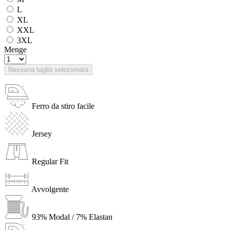
L
XL
XXL
3XL
Menge
Nessuna taglia selezionata
Ferro da stiro facile
Jersey
Regular Fit
Avvolgente
93% Modal / 7% Elastan