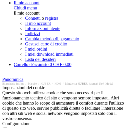
Il mio account
Chiudi menu
Il mio account
Connetti
o
registra
Il mio account
Informazioni utente
Indirizzi
Cambia metodo di pagamento
Gestisci carte di credito
I miei ordini
I miei download immediati
Lista dei desideri
Carrello d\'acquisto
0
CHF 0.00
Panoramica
Biancheria intima
/
Marche
/
HUBER
/
HOM
/
Maglietta HUBER hautnah Soft Modal
Impostazioni dei cookie
Questo sito web utilizza cookie che sono necessari per il
funzionamento tecnico del sito e vengono sempre impostati. Altri
cookie che hanno lo scopo di aumentare il comfort durante l'utilizzo
di questo sito web, servire pubblicità diretta o facilitare l'interazione
con altri siti web e social network vengono impostati solo con il
vostro consenso.
Configurazione