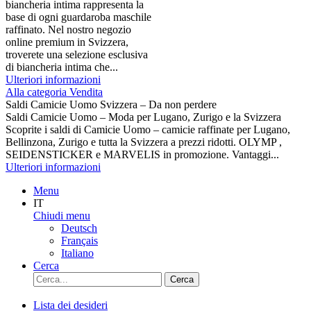
biancheria intima rappresenta la
base di ogni guardaroba maschile
raffinato. Nel nostro negozio
online premium in Svizzera,
troverete una selezione esclusiva
di biancheria intima che...
Ulteriori informazioni
Alla categoria Vendita
Saldi Camicie Uomo Svizzera – Da non perdere
Saldi Camicie Uomo – Moda per Lugano, Zurigo e la Svizzera
Scoprite i saldi di Camicie Uomo – camicie raffinate per Lugano,
Bellinzona, Zurigo e tutta la Svizzera a prezzi ridotti. OLYMP ,
SEIDENSTICKER e MARVELIS in promozione. Vantaggi...
Ulteriori informazioni
Menu
IT
Chiudi menu
Deutsch
Français
Italiano
Cerca
Cerca
Lista dei desideri