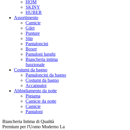
HOM
SKINY
HUBER
Assortimento
Camicie
Gilet
Punture
Slip
Pantaloncini
Boxer
Pantaloni lunghi
Biancheria intima
funzionale
Costumi da bagno
Pantaloncini da bagno
Costumi da bagno
Accappatoi
Abbigliamento da notte
Pigiama
Camicie da notte
Camicie
Pantaloni
Biancheria Intima di Qualità
Premium per l'Uomo Moderno La