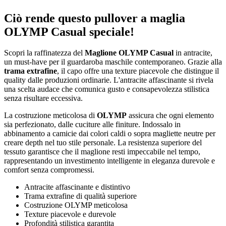
Ciò rende questo pullover a maglia
OLYMP Casual speciale!
Scopri la raffinatezza del
Maglione OLYMP Casual
in antracite,
un must-have per il guardaroba maschile contemporaneo. Grazie alla
trama extrafine
, il capo offre una texture piacevole che distingue il
quality dalle produzioni ordinarie. L'antracite affascinante si rivela
una scelta audace che comunica gusto e consapevolezza stilistica
senza risultare eccessiva.
La costruzione meticolosa di
OLYMP
assicura che ogni elemento
sia perfezionato, dalle cuciture alle finiture. Indossalo in
abbinamento a camicie dai colori caldi o sopra magliette neutre per
creare depth nel tuo stile personale. La resistenza superiore del
tessuto garantisce che il maglione resti impeccabile nel tempo,
rappresentando un investimento intelligente in eleganza durevole e
comfort senza compromessi.
Antracite affascinante e distintivo
Trama extrafine di qualità superiore
Costruzione OLYMP meticolosa
Texture piacevole e durevole
Profondità stilistica garantita