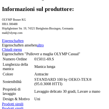
Informazioni sul produttore:
OLYMP Bezner KG
HRA 300488
Höpfigheimer Str. 19, 74321 Bietigheim-Bissingen, Germania
mail@olymp.com
Eigenschaften
Eigenschaften ansehen
altro
Chiudi menu
Eigenschaften "Pullover a maglia OLYMP Casual"
Numero Ordine
015011-69.S
Lunghezza della
Manica lunga
manica
Colore
Antracite
STANDARD 100 by OEKO-TEX®
Sostenibilità
(95.0.3008 HTTI)
Proprietà di
Lavaggio delicato 30 gradi, Lavare a mano
lavaggio
Design & Motivo
Uni
Prodotti simili
Prodotti simili