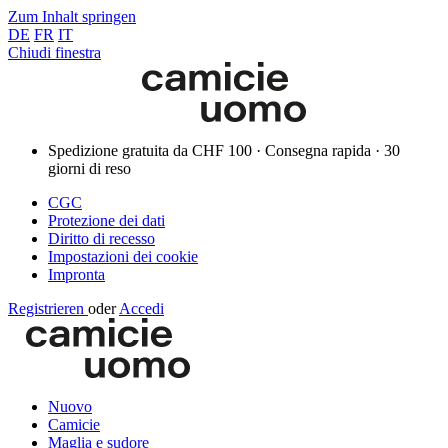
Zum Inhalt springen
DE
FR
IT
Chiudi finestra
Spedizione gratuita da CHF 100 · Consegna rapida · 30
giorni di reso
CGC
Protezione dei dati
Diritto di recesso
Impostazioni dei cookie
Impronta
Registrieren
oder
Accedi
Nuovo
Camicie
Maglia e sudore