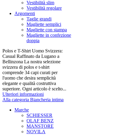
Vestibilità slim
Vestibilità regolare
Argomenti
Taglie grandi
Magliette semplici
Magliette con stampa
Magliette in confezione
doppia
Polos e T-Shirt Uomo Svizzera:
Casual Raffinato da Lugano a
Bellinzona La nostra selezione
svizzera di polos e t-shirt
comprende 34 capi curati per
l'uomo che desira semplicità
elegante e qualità costruttiva
superiore. Ogni articolo è scelto...
Ulteriori informazioni
Alla categoria Biancheria intima
Marche
SCHIESSER
OLAF BENZ
MANSTORE
NOVILA