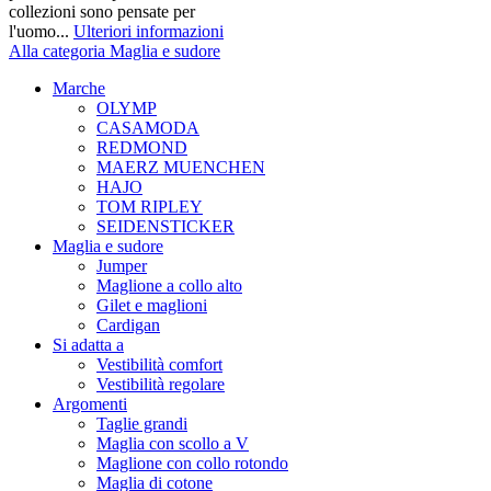
collezioni sono pensate per
l'uomo...
Ulteriori informazioni
Alla categoria Maglia e sudore
Marche
OLYMP
CASAMODA
REDMOND
MAERZ MUENCHEN
HAJO
TOM RIPLEY
SEIDENSTICKER
Maglia e sudore
Jumper
Maglione a collo alto
Gilet e maglioni
Cardigan
Si adatta a
Vestibilità comfort
Vestibilità regolare
Argomenti
Taglie grandi
Maglia con scollo a V
Maglione con collo rotondo
Maglia di cotone