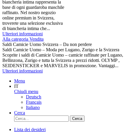
biancheria intima rappresenta la
base di ogni guardaroba maschile
raffinato. Nel nostro negozio
online premium in Svizzera,
troverete una selezione esclusiva
di biancheria intima che...
Ulteriori informazioni
Alla categoria Vendita
Saldi Camicie Uomo Svizzera – Da non perdere
Saldi Camicie Uomo – Moda per Lugano, Zurigo e la Svizzera
Scoprite i saldi di Camicie Uomo – camicie raffinate per Lugano,
Bellinzona, Zurigo e tutta la Svizzera a prezzi ridotti. OLYMP ,
SEIDENSTICKER e MARVELIS in promozione. Vantaggi...
Ulteriori informazioni
Menu
IT
Chiudi menu
Deutsch
Français
Italiano
Cerca
Cerca
Lista dei desideri