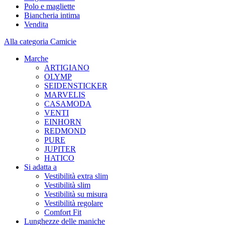
Polo e magliette
Biancheria intima
Vendita
Alla categoria Camicie
Marche
ARTIGIANO
OLYMP
SEIDENSTICKER
MARVELIS
CASAMODA
VENTI
EINHORN
REDMOND
PURE
JUPITER
HATICO
Si adatta a
Vestibilità extra slim
Vestibilità slim
Vestibilità su misura
Vestibilità regolare
Comfort Fit
Lunghezze delle maniche