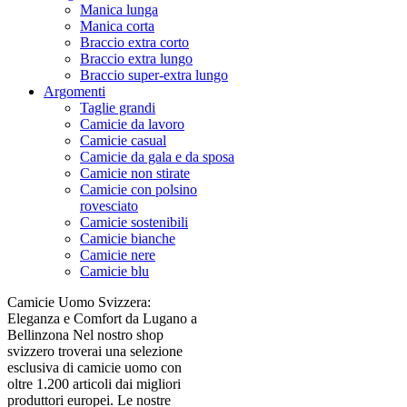
Manica lunga
Manica corta
Braccio extra corto
Braccio extra lungo
Braccio super-extra lungo
Argomenti
Taglie grandi
Camicie da lavoro
Camicie casual
Camicie da gala e da sposa
Camicie non stirate
Camicie con polsino
rovesciato
Camicie sostenibili
Camicie bianche
Camicie nere
Camicie blu
Camicie Uomo Svizzera:
Eleganza e Comfort da Lugano a
Bellinzona Nel nostro shop
svizzero troverai una selezione
esclusiva di camicie uomo con
oltre 1.200 articoli dai migliori
produttori europei. Le nostre