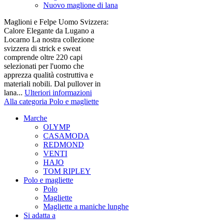
Nuovo maglione di lana
Maglioni e Felpe Uomo Svizzera:
Calore Elegante da Lugano a
Locarno La nostra collezione
svizzera di strick e sweat
comprende oltre 220 capi
selezionati per l'uomo che
apprezza qualità costruttiva e
materiali nobili. Dal pullover in
lana...
Ulteriori informazioni
Alla categoria Polo e magliette
Marche
OLYMP
CASAMODA
REDMOND
VENTI
HAJO
TOM RIPLEY
Polo e magliette
Polo
Magliette
Magliette a maniche lunghe
Si adatta a