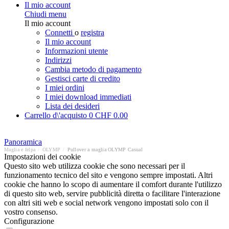
Il mio account
Chiudi menu
Il mio account
Connetti
o
registra
Il mio account
Informazioni utente
Indirizzi
Cambia metodo di pagamento
Gestisci carte di credito
I miei ordini
I miei download immediati
Lista dei desideri
Carrello d\'acquisto
0
CHF 0.00
Panoramica
Maglia e felpa
/
OLYMP
/
Pullover a maglia OLYMP Casual
Impostazioni dei cookie
Questo sito web utilizza cookie che sono necessari per il
funzionamento tecnico del sito e vengono sempre impostati. Altri
cookie che hanno lo scopo di aumentare il comfort durante l'utilizzo
di questo sito web, servire pubblicità diretta o facilitare l'interazione
con altri siti web e social network vengono impostati solo con il
vostro consenso.
Configurazione