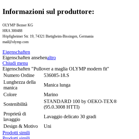
Informazioni sul produttore:
OLYMP Bezner KG
HRA 300488
Höpfigheimer Str. 19, 74321 Bietigheim-Bissingen, Germania
mail@olymp.com
Eigenschaften
Eigenschaften ansehen
altro
Chiudi menu
Eigenschaften "Pullover a maglia OLYMP modern fit"
Numero Ordine
536085-18.S
Lunghezza della
Manica lunga
manica
Colore
Marino
STANDARD 100 by OEKO-TEX®
Sostenibilità
(95.0.3008 HTTI)
Proprietà di
Lavaggio delicato 30 gradi
lavaggio
Design & Motivo
Uni
Prodotti simili
Prodotti simili