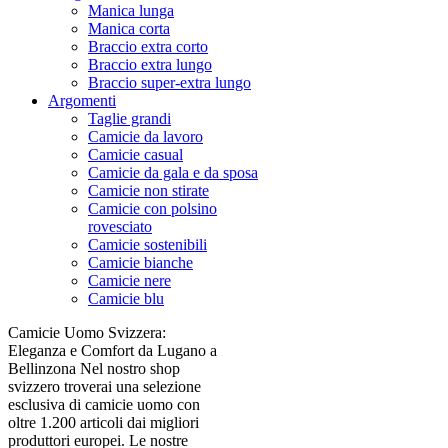
Manica lunga
Manica corta
Braccio extra corto
Braccio extra lungo
Braccio super-extra lungo
Argomenti
Taglie grandi
Camicie da lavoro
Camicie casual
Camicie da gala e da sposa
Camicie non stirate
Camicie con polsino
rovesciato
Camicie sostenibili
Camicie bianche
Camicie nere
Camicie blu
Camicie Uomo Svizzera:
Eleganza e Comfort da Lugano a
Bellinzona Nel nostro shop
svizzero troverai una selezione
esclusiva di camicie uomo con
oltre 1.200 articoli dai migliori
produttori europei. Le nostre