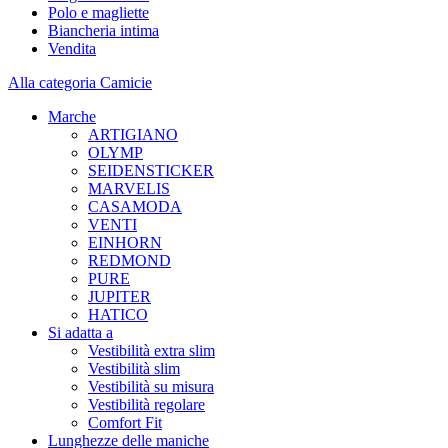
Polo e magliette
Biancheria intima
Vendita
Alla categoria Camicie
Marche
ARTIGIANO
OLYMP
SEIDENSTICKER
MARVELIS
CASAMODA
VENTI
EINHORN
REDMOND
PURE
JUPITER
HATICO
Si adatta a
Vestibilità extra slim
Vestibilità slim
Vestibilità su misura
Vestibilità regolare
Comfort Fit
Lunghezze delle maniche