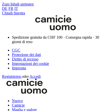
Zum Inhalt springen
DE
FR
IT
Chiudi finestra
Spedizione gratuita da CHF 100 · Consegna rapida · 30
giorni di reso
CGC
Protezione dei dati
Diritto di recesso
Impostazioni dei cookie
Impronta
Registrieren
oder
Accedi
Nuovo
Camicie
Maglia e sudore