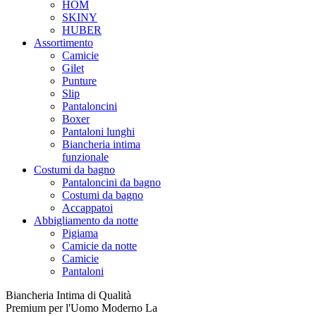
HOM
SKINY
HUBER
Assortimento
Camicie
Gilet
Punture
Slip
Pantaloncini
Boxer
Pantaloni lunghi
Biancheria intima
funzionale
Costumi da bagno
Pantaloncini da bagno
Costumi da bagno
Accappatoi
Abbigliamento da notte
Pigiama
Camicie da notte
Camicie
Pantaloni
Biancheria Intima di Qualità
Premium per l'Uomo Moderno La