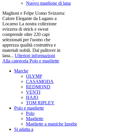
Nuovo maglione di lana
Maglioni e Felpe Uomo Svizzera:
Calore Elegante da Lugano a
Locarno La nostra collezione
svizzera di strick e sweat
comprende oltre 220 capi
selezionati per l'uomo che
apprezza qualità costruttiva e
materiali nobili. Dal pullover in
lana...
Ulteriori informazioni
Alla categoria Polo e magliette
Marche
OLYMP
CASAMODA
REDMOND
VENTI
HAJO
TOM RIPLEY
Polo e magliette
Polo
Magliette
Magliette a maniche lunghe
Si adatta a