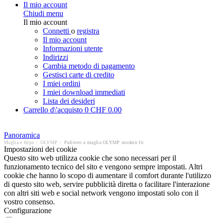
Il mio account
Chiudi menu
Il mio account
Connetti
o
registra
Il mio account
Informazioni utente
Indirizzi
Cambia metodo di pagamento
Gestisci carte di credito
I miei ordini
I miei download immediati
Lista dei desideri
Carrello d\'acquisto
0
CHF 0.00
Panoramica
Maglia e felpa
/
OLYMP
/
Pullover a maglia OLYMP modern fit
Impostazioni dei cookie
Questo sito web utilizza cookie che sono necessari per il
funzionamento tecnico del sito e vengono sempre impostati. Altri
cookie che hanno lo scopo di aumentare il comfort durante l'utilizzo
di questo sito web, servire pubblicità diretta o facilitare l'interazione
con altri siti web e social network vengono impostati solo con il
vostro consenso.
Configurazione