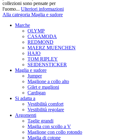
collezioni sono pensate per
l'uomo...
Ulteriori informazioni
Alla categoria Maglia e sudore
Marche
OLYMP
CASAMODA
REDMOND
MAERZ MUENCHEN
HAJO
TOM RIPLEY
SEIDENSTICKER
Maglia e sudore
Jumper
Maglione a collo alto
Gilet e maglioni
Cardigan
Si adatta a
Vestibilità comfort
Vestibilità regolare
Argomenti
Taglie grandi
Maglia con scollo a V
Maglione con collo rotondo
Maglia di cotone