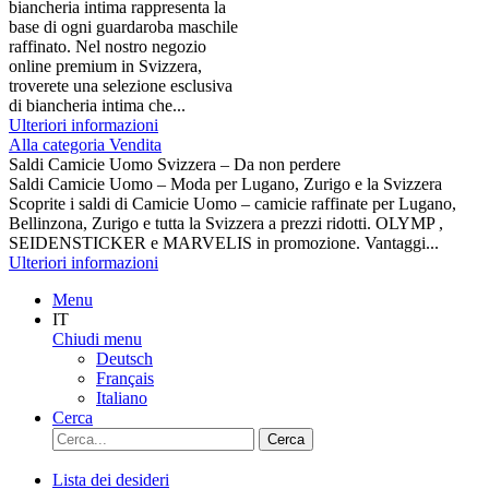
biancheria intima rappresenta la
base di ogni guardaroba maschile
raffinato. Nel nostro negozio
online premium in Svizzera,
troverete una selezione esclusiva
di biancheria intima che...
Ulteriori informazioni
Alla categoria Vendita
Saldi Camicie Uomo Svizzera – Da non perdere
Saldi Camicie Uomo – Moda per Lugano, Zurigo e la Svizzera
Scoprite i saldi di Camicie Uomo – camicie raffinate per Lugano,
Bellinzona, Zurigo e tutta la Svizzera a prezzi ridotti. OLYMP ,
SEIDENSTICKER e MARVELIS in promozione. Vantaggi...
Ulteriori informazioni
Menu
IT
Chiudi menu
Deutsch
Français
Italiano
Cerca
Cerca
Lista dei desideri