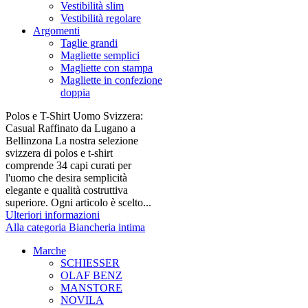
Vestibilità slim
Vestibilità regolare
Argomenti
Taglie grandi
Magliette semplici
Magliette con stampa
Magliette in confezione
doppia
Polos e T-Shirt Uomo Svizzera:
Casual Raffinato da Lugano a
Bellinzona La nostra selezione
svizzera di polos e t-shirt
comprende 34 capi curati per
l'uomo che desira semplicità
elegante e qualità costruttiva
superiore. Ogni articolo è scelto...
Ulteriori informazioni
Alla categoria Biancheria intima
Marche
SCHIESSER
OLAF BENZ
MANSTORE
NOVILA