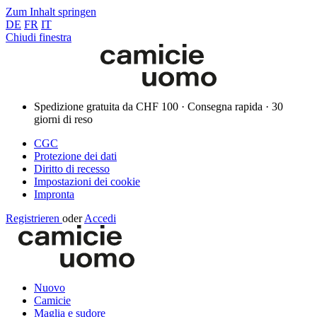
Zum Inhalt springen
DE
FR
IT
Chiudi finestra
Spedizione gratuita da CHF 100 · Consegna rapida · 30
giorni di reso
CGC
Protezione dei dati
Diritto di recesso
Impostazioni dei cookie
Impronta
Registrieren
oder
Accedi
Nuovo
Camicie
Maglia e sudore