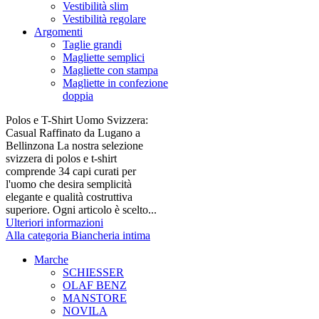
Vestibilità slim
Vestibilità regolare
Argomenti
Taglie grandi
Magliette semplici
Magliette con stampa
Magliette in confezione
doppia
Polos e T-Shirt Uomo Svizzera:
Casual Raffinato da Lugano a
Bellinzona La nostra selezione
svizzera di polos e t-shirt
comprende 34 capi curati per
l'uomo che desira semplicità
elegante e qualità costruttiva
superiore. Ogni articolo è scelto...
Ulteriori informazioni
Alla categoria Biancheria intima
Marche
SCHIESSER
OLAF BENZ
MANSTORE
NOVILA