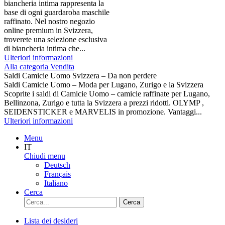
biancheria intima rappresenta la
base di ogni guardaroba maschile
raffinato. Nel nostro negozio
online premium in Svizzera,
troverete una selezione esclusiva
di biancheria intima che...
Ulteriori informazioni
Alla categoria Vendita
Saldi Camicie Uomo Svizzera – Da non perdere
Saldi Camicie Uomo – Moda per Lugano, Zurigo e la Svizzera
Scoprite i saldi di Camicie Uomo – camicie raffinate per Lugano,
Bellinzona, Zurigo e tutta la Svizzera a prezzi ridotti. OLYMP ,
SEIDENSTICKER e MARVELIS in promozione. Vantaggi...
Ulteriori informazioni
Menu
IT
Chiudi menu
Deutsch
Français
Italiano
Cerca
Cerca
Lista dei desideri