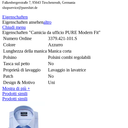
Falkenbergerstraße 7, 95643 Tirschenreuth, Germania
shopservice@pureshirt.de
Eigenschaften
Eigenschaften ansehen
altro
Chiudi menu
Eigenschaften "Camicia da ufficio PURE Modern Fit"
Numero Ordine
3379.421-101.S
Colore
Azzurro
Lunghezza della manica
Manica corta
Polsino
Polsini combi regolabili
Tasca sul petto
No
Proprietà di lavaggio
Lavaggio in lavatrice
Patch
No
Design & Motivo
Uni
Mostra di più +
Prodotti simili
Prodotti simili