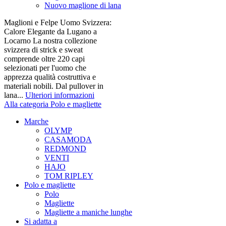
Nuovo maglione di lana
Maglioni e Felpe Uomo Svizzera:
Calore Elegante da Lugano a
Locarno La nostra collezione
svizzera di strick e sweat
comprende oltre 220 capi
selezionati per l'uomo che
apprezza qualità costruttiva e
materiali nobili. Dal pullover in
lana...
Ulteriori informazioni
Alla categoria Polo e magliette
Marche
OLYMP
CASAMODA
REDMOND
VENTI
HAJO
TOM RIPLEY
Polo e magliette
Polo
Magliette
Magliette a maniche lunghe
Si adatta a