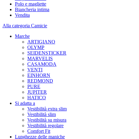
Polo e magliette
Biancheria intima
Vendita
Alla categoria Camicie
Marche
ARTIGIANO
OLYMP
SEIDENSTICKER
MARVELIS
CASAMODA
VENTI
EINHORN
REDMOND
PURE
JUPITER
HATICO
Si adatta a
Vestibilità extra slim
Vestibilità slim
Vestibilità su misura
Vestibilità regolare
Comfort Fit
Lunghezze delle maniche