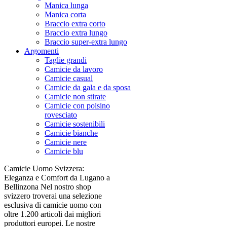
Manica lunga
Manica corta
Braccio extra corto
Braccio extra lungo
Braccio super-extra lungo
Argomenti
Taglie grandi
Camicie da lavoro
Camicie casual
Camicie da gala e da sposa
Camicie non stirate
Camicie con polsino
rovesciato
Camicie sostenibili
Camicie bianche
Camicie nere
Camicie blu
Camicie Uomo Svizzera:
Eleganza e Comfort da Lugano a
Bellinzona Nel nostro shop
svizzero troverai una selezione
esclusiva di camicie uomo con
oltre 1.200 articoli dai migliori
produttori europei. Le nostre