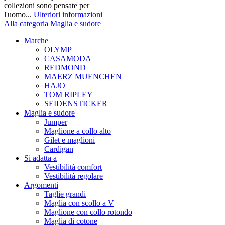
collezioni sono pensate per
l'uomo...
Ulteriori informazioni
Alla categoria Maglia e sudore
Marche
OLYMP
CASAMODA
REDMOND
MAERZ MUENCHEN
HAJO
TOM RIPLEY
SEIDENSTICKER
Maglia e sudore
Jumper
Maglione a collo alto
Gilet e maglioni
Cardigan
Si adatta a
Vestibilità comfort
Vestibilità regolare
Argomenti
Taglie grandi
Maglia con scollo a V
Maglione con collo rotondo
Maglia di cotone