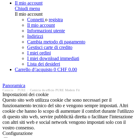
Il mio account
Chiudi menu
Il mio account
Connetti
o
registra
Il mio account
Informazioni utente
Indirizzi
Cambia metodo di pagamento
Gestisci carte di credito
I miei ordini
I miei download immediati
Lista dei desideri
Carrello d\'acquisto
0
CHF 0.00
Panoramica
Camicie
/
PURE
/
Camicia da ufficio PURE Modern Fit
Impostazioni dei cookie
Questo sito web utilizza cookie che sono necessari per il
funzionamento tecnico del sito e vengono sempre impostati. Altri
cookie che hanno lo scopo di aumentare il comfort durante l'utilizzo
di questo sito web, servire pubblicità diretta o facilitare l'interazione
con altri siti web e social network vengono impostati solo con il
vostro consenso.
Configurazione