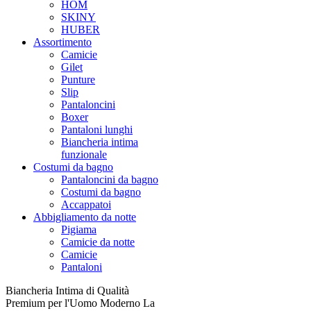
HOM
SKINY
HUBER
Assortimento
Camicie
Gilet
Punture
Slip
Pantaloncini
Boxer
Pantaloni lunghi
Biancheria intima
funzionale
Costumi da bagno
Pantaloncini da bagno
Costumi da bagno
Accappatoi
Abbigliamento da notte
Pigiama
Camicie da notte
Camicie
Pantaloni
Biancheria Intima di Qualità
Premium per l'Uomo Moderno La