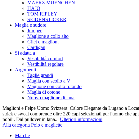
MAERZ MUENCHEN
HAJO
TOM RIPLEY
SEIDENSTICKER
Maglia e sudore
Jumper
Maglione a collo alto
Gilet e maglioni
Cardigan
Si adatta a
Vestibilità comfort
Vestibilità regolare
Argomenti
Taglie grandi
Maglia con scollo a V
Maglione con collo rotondo
Maglia di cotone
Nuovo maglione di lana
Maglioni e Felpe Uomo Svizzera: Calore Elegante da Lugano a Locarn
strick e sweat comprende oltre 220 capi selezionati per l'uomo che appr
nobili. Dal pullover in lana...
Ulteriori informazioni
Alla categoria Polo e magliette
Marche