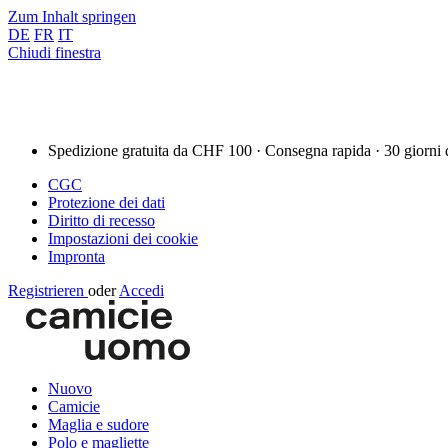
Zum Inhalt springen
DE
FR
IT
Chiudi finestra
Spedizione gratuita da CHF 100 · Consegna rapida · 30 giorni 
CGC
Protezione dei dati
Diritto di recesso
Impostazioni dei cookie
Impronta
Registrieren
oder
Accedi
Nuovo
Camicie
Maglia e sudore
Polo e magliette