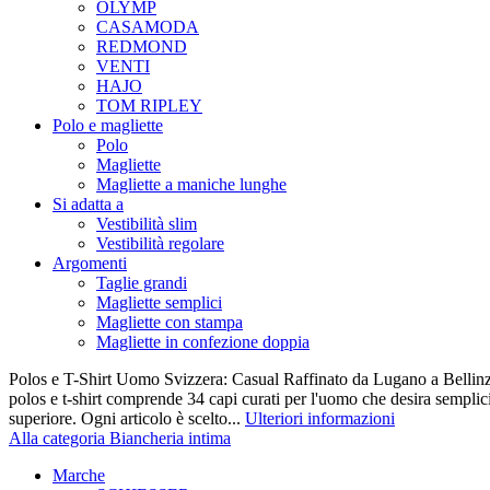
OLYMP
CASAMODA
REDMOND
VENTI
HAJO
TOM RIPLEY
Polo e magliette
Polo
Magliette
Magliette a maniche lunghe
Si adatta a
Vestibilità slim
Vestibilità regolare
Argomenti
Taglie grandi
Magliette semplici
Magliette con stampa
Magliette in confezione doppia
Polos e T-Shirt Uomo Svizzera: Casual Raffinato da Lugano a Bellinz
polos e t-shirt comprende 34 capi curati per l'uomo che desira semplicit
superiore. Ogni articolo è scelto...
Ulteriori informazioni
Alla categoria Biancheria intima
Marche