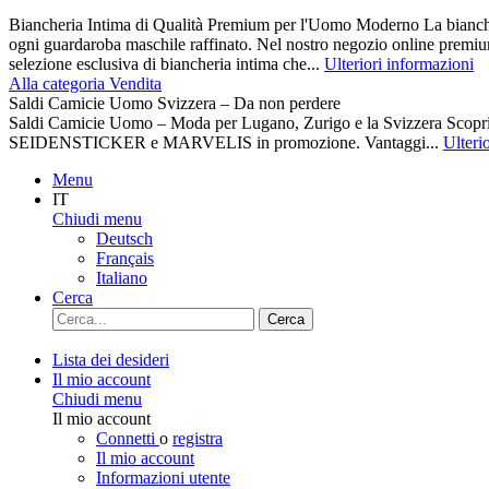
Biancheria Intima di Qualità Premium per l'Uomo Moderno La biancher
ogni guardaroba maschile raffinato. Nel nostro negozio online premiu
selezione esclusiva di biancheria intima che...
Ulteriori informazioni
Alla categoria Vendita
Saldi Camicie Uomo Svizzera – Da non perdere
Saldi Camicie Uomo – Moda per Lugano, Zurigo e la Svizzera Scoprite 
SEIDENSTICKER e MARVELIS in promozione. Vantaggi...
Ulteri
Menu
IT
Chiudi menu
Deutsch
Français
Italiano
Cerca
Cerca
Lista dei desideri
Il mio account
Chiudi menu
Il mio account
Connetti
o
registra
Il mio account
Informazioni utente