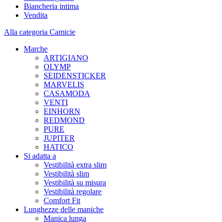
Biancheria intima
Vendita
Alla categoria Camicie
Marche
ARTIGIANO
OLYMP
SEIDENSTICKER
MARVELIS
CASAMODA
VENTI
EINHORN
REDMOND
PURE
JUPITER
HATICO
Si adatta a
Vestibilità extra slim
Vestibilità slim
Vestibilità su misura
Vestibilità regolare
Comfort Fit
Lunghezze delle maniche
Manica lunga