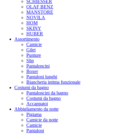
SCHIESSER
OLAF BENZ
MANSTORE
NOVILA
HOM
SKINY
HUBER
Assortimento
Camicie
Gilet
Punture
Slip
Pantaloncini
Boxer
Pantaloni lunghi
Biancheria intima funzionale
Costumi da bagno
Pantaloncini da bagno
Costumi da bagno
Accappatoi
Abbigliamento da notte
Pigiama
Camicie da notte
Camicie
Pantaloni