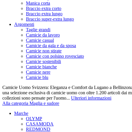
Manica corta
Braccio extra corto
Braccio extra lungo
Braccio super-extra lungo
Argomenti
Taglie grandi
Camicie da lavoro
Camicie casual
Camicie da gala e da sposa
Camicie non stirate
Camicie con polsino rovesciato
Camicie sostenibili
Camicie bianche
Camicie nere
Camicie blu
Camicie Uomo Svizzera: Eleganza e Comfort da Lugano a Bellinzona 
una selezione esclusiva di camicie uomo con oltre 1.200 articoli dai mi
collezioni sono pensate per l'uomo...
Ulteriori informazioni
Alla categoria Maglia e sudore
Marche
OLYMP
CASAMODA
REDMOND