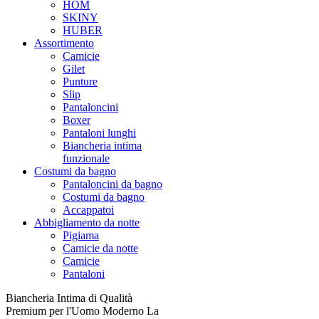
HOM
SKINY
HUBER
Assortimento
Camicie
Gilet
Punture
Slip
Pantaloncini
Boxer
Pantaloni lunghi
Biancheria intima
funzionale
Costumi da bagno
Pantaloncini da bagno
Costumi da bagno
Accappatoi
Abbigliamento da notte
Pigiama
Camicie da notte
Camicie
Pantaloni
Biancheria Intima di Qualità
Premium per l'Uomo Moderno La