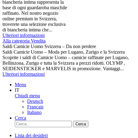
biancheria intima rappresenta la
base di ogni guardaroba maschile
raffinato. Nel nostro negozio
online premium in Svizzera,
troverete una selezione esclusiva
di biancheria intima che...
Ulteriori informazioni
Alla categoria Vendita
Saldi Camicie Uomo Svizzera – Da non perdere
Saldi Camicie Uomo – Moda per Lugano, Zurigo e la Svizzera
Scoprite i saldi di Camicie Uomo – camicie raffinate per Lugano,
Bellinzona, Zurigo e tutta la Svizzera a prezzi ridotti. OLYMP ,
SEIDENSTICKER e MARVELIS in promozione. Vantaggi...
Ulteriori informazioni
Menu
IT
Chiudi menu
Deutsch
Français
Italiano
Cerca
Cerca
Lista dei desideri