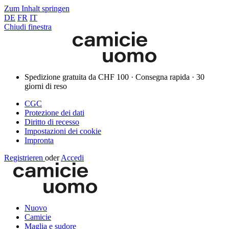
Zum Inhalt springen
DE
FR
IT
Chiudi finestra
Spedizione gratuita da CHF 100 · Consegna rapida · 30
giorni di reso
CGC
Protezione dei dati
Diritto di recesso
Impostazioni dei cookie
Impronta
Registrieren
oder
Accedi
Nuovo
Camicie
Maglia e sudore