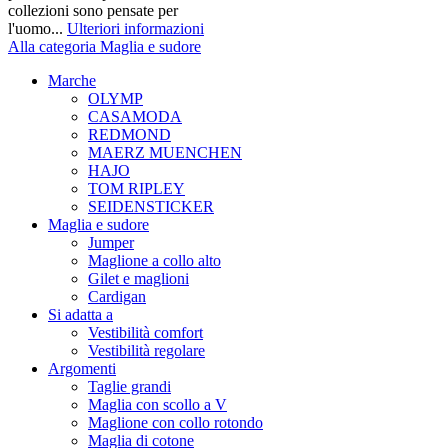
collezioni sono pensate per
l'uomo...
Ulteriori informazioni
Alla categoria Maglia e sudore
Marche
OLYMP
CASAMODA
REDMOND
MAERZ MUENCHEN
HAJO
TOM RIPLEY
SEIDENSTICKER
Maglia e sudore
Jumper
Maglione a collo alto
Gilet e maglioni
Cardigan
Si adatta a
Vestibilità comfort
Vestibilità regolare
Argomenti
Taglie grandi
Maglia con scollo a V
Maglione con collo rotondo
Maglia di cotone