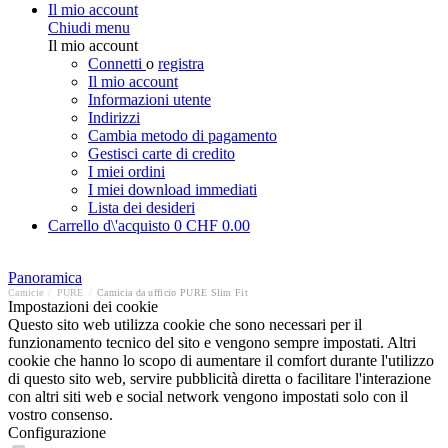
Il mio account
Chiudi menu
Il mio account
Connetti
o
registra
Il mio account
Informazioni utente
Indirizzi
Cambia metodo di pagamento
Gestisci carte di credito
I miei ordini
I miei download immediati
Lista dei desideri
Carrello d\'acquisto
0
CHF 0.00
Panoramica
Camicie
/
PURE
/
Camicia da ufficio PURE Slim Fit
Impostazioni dei cookie
Questo sito web utilizza cookie che sono necessari per il
funzionamento tecnico del sito e vengono sempre impostati. Altri
cookie che hanno lo scopo di aumentare il comfort durante l'utilizzo
di questo sito web, servire pubblicità diretta o facilitare l'interazione
con altri siti web e social network vengono impostati solo con il
vostro consenso.
Configurazione