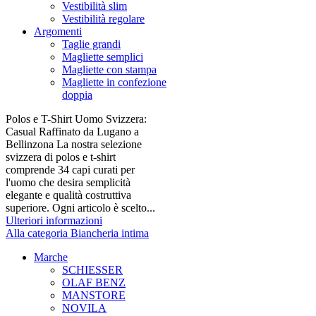
Vestibilità slim
Vestibilità regolare
Argomenti
Taglie grandi
Magliette semplici
Magliette con stampa
Magliette in confezione
doppia
Polos e T-Shirt Uomo Svizzera:
Casual Raffinato da Lugano a
Bellinzona La nostra selezione
svizzera di polos e t-shirt
comprende 34 capi curati per
l'uomo che desira semplicità
elegante e qualità costruttiva
superiore. Ogni articolo è scelto...
Ulteriori informazioni
Alla categoria Biancheria intima
Marche
SCHIESSER
OLAF BENZ
MANSTORE
NOVILA