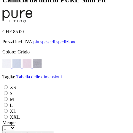
CHF 85.00
Prezzi incl. IVA
più spese di spedizione
Colore:
Grigio
Taglia:
Tabella delle dimensioni
XS
S
M
L
XL
XXL
Menge