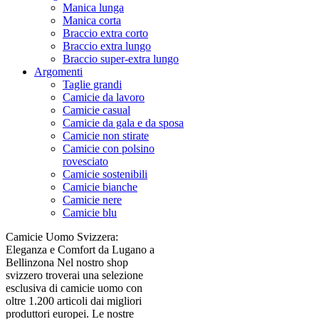
Manica lunga
Manica corta
Braccio extra corto
Braccio extra lungo
Braccio super-extra lungo
Argomenti
Taglie grandi
Camicie da lavoro
Camicie casual
Camicie da gala e da sposa
Camicie non stirate
Camicie con polsino
rovesciato
Camicie sostenibili
Camicie bianche
Camicie nere
Camicie blu
Camicie Uomo Svizzera:
Eleganza e Comfort da Lugano a
Bellinzona Nel nostro shop
svizzero troverai una selezione
esclusiva di camicie uomo con
oltre 1.200 articoli dai migliori
produttori europei. Le nostre