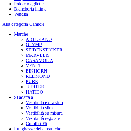
Polo e magliette
Biancheria intima
Vendita
Alla categoria Camicie
Marche
ARTIGIANO
OLYMP
SEIDENSTICKER
MARVELIS
CASAMODA
VENTI
EINHORN
REDMOND
PURE
JUPITER
HATICO
Si adatta a
Vestibilità extra slim
Vestibilità slim
Vestibilità su misura
Vestibilità regolare
Comfort Fit
Lunghezze delle maniche