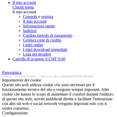
Il mio account
Chiudi menu
Il mio account
Connetti
o
registra
Il mio account
Informazioni utente
Indirizzi
Cambia metodo di pagamento
Gestisci carte di credito
I miei ordini
I miei download immediati
Lista dei desideri
Carrello d\'acquisto
0
CHF 0.00
Panoramica
Camicie
/
SEIDENSTICKER
/
Camicia da ufficio SEIDENSTICKER SHAPED
Impostazioni dei cookie
Questo sito web utilizza cookie che sono necessari per il
funzionamento tecnico del sito e vengono sempre impostati. Altri
cookie che hanno lo scopo di aumentare il comfort durante l'utilizzo
di questo sito web, servire pubblicità diretta o facilitare l'interazione
con altri siti web e social network vengono impostati solo con il
vostro consenso.
Configurazione