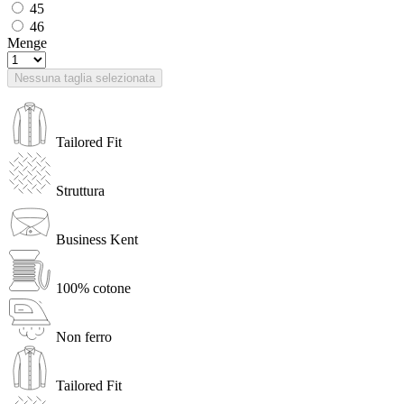
45
46
Menge
Nessuna taglia selezionata
Tailored Fit
Struttura
Business Kent
100% cotone
Non ferro
Tailored Fit