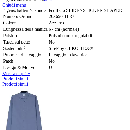
Chiudi menu
Eigenschaften "Camicia da ufficio SEIDENSTICKER SHAPED"
Numero Ordine
293650-11.37
Colore
Azzurro
Lunghezza della manica
67 cm (normale)
Polsino
Polsini combi regolabili
Tasca sul petto
No
Sostenibilità
STeP by OEKO-TEX®
Proprietà di lavaggio
Lavaggio in lavatrice
Patch
No
Design & Motivo
Uni
Mostra di più +
Prodotti simili
Prodotti simili