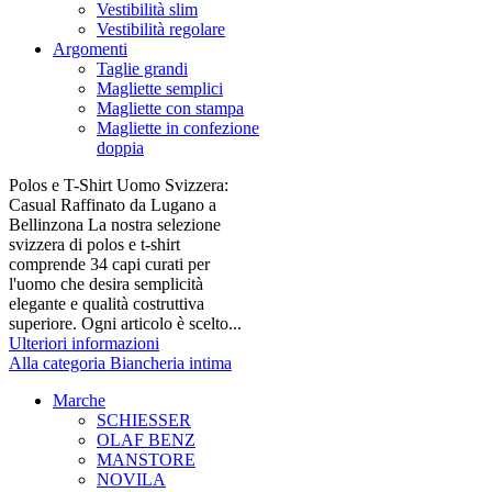
Vestibilità slim
Vestibilità regolare
Argomenti
Taglie grandi
Magliette semplici
Magliette con stampa
Magliette in confezione
doppia
Polos e T-Shirt Uomo Svizzera:
Casual Raffinato da Lugano a
Bellinzona La nostra selezione
svizzera di polos e t-shirt
comprende 34 capi curati per
l'uomo che desira semplicità
elegante e qualità costruttiva
superiore. Ogni articolo è scelto...
Ulteriori informazioni
Alla categoria Biancheria intima
Marche
SCHIESSER
OLAF BENZ
MANSTORE
NOVILA