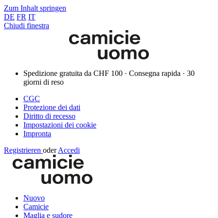
Zum Inhalt springen
DE
FR
IT
Chiudi finestra
Spedizione gratuita da CHF 100 · Consegna rapida · 30
giorni di reso
CGC
Protezione dei dati
Diritto di recesso
Impostazioni dei cookie
Impronta
Registrieren
oder
Accedi
Nuovo
Camicie
Maglia e sudore