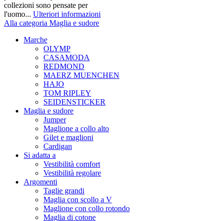
collezioni sono pensate per
l'uomo...
Ulteriori informazioni
Alla categoria Maglia e sudore
Marche
OLYMP
CASAMODA
REDMOND
MAERZ MUENCHEN
HAJO
TOM RIPLEY
SEIDENSTICKER
Maglia e sudore
Jumper
Maglione a collo alto
Gilet e maglioni
Cardigan
Si adatta a
Vestibilità comfort
Vestibilità regolare
Argomenti
Taglie grandi
Maglia con scollo a V
Maglione con collo rotondo
Maglia di cotone