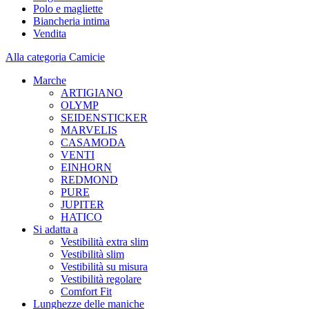
Polo e magliette
Biancheria intima
Vendita
Alla categoria Camicie
Marche
ARTIGIANO
OLYMP
SEIDENSTICKER
MARVELIS
CASAMODA
VENTI
EINHORN
REDMOND
PURE
JUPITER
HATICO
Si adatta a
Vestibilità extra slim
Vestibilità slim
Vestibilità su misura
Vestibilità regolare
Comfort Fit
Lunghezze delle maniche