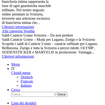
biancheria intima rappresenta la
base di ogni guardaroba maschile
raffinato. Nel nostro negozio
online premium in Svizzera,
troverete una selezione esclusiva
di biancheria intima che...
Ulteriori informazioni
Alla categoria Vendita
Saldi Camicie Uomo Svizzera – Da non perdere
Saldi Camicie Uomo – Moda per Lugano, Zurigo e la Svizzera
Scoprite i saldi di Camicie Uomo – camicie raffinate per Lugano,
Bellinzona, Zurigo e tutta la Svizzera a prezzi ridotti. OLYMP ,
SEIDENSTICKER e MARVELIS in promozione. Vantaggi...
Ulteriori informazioni
Menu
IT
Chiudi menu
Deutsch
Français
Italiano
Cerca
Cerca
Lista dei desideri