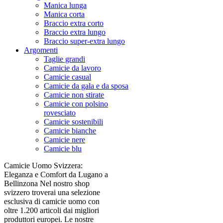
Manica lunga
Manica corta
Braccio extra corto
Braccio extra lungo
Braccio super-extra lungo
Argomenti
Taglie grandi
Camicie da lavoro
Camicie casual
Camicie da gala e da sposa
Camicie non stirate
Camicie con polsino
rovesciato
Camicie sostenibili
Camicie bianche
Camicie nere
Camicie blu
Camicie Uomo Svizzera:
Eleganza e Comfort da Lugano a
Bellinzona Nel nostro shop
svizzero troverai una selezione
esclusiva di camicie uomo con
oltre 1.200 articoli dai migliori
produttori europei. Le nostre