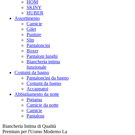
HOM
SKINY
HUBER
Assortimento
Camicie
Gilet
Punture
Slip
Pantaloncini
Boxer
Pantaloni lunghi
Biancheria intima
funzionale
Costumi da bagno
Pantaloncini da bagno
Costumi da bagno
Accappatoi
Abbigliamento da notte
Pigiama
Camicie da notte
Camicie
Pantaloni
Biancheria Intima di Qualità
Premium per l'Uomo Moderno La