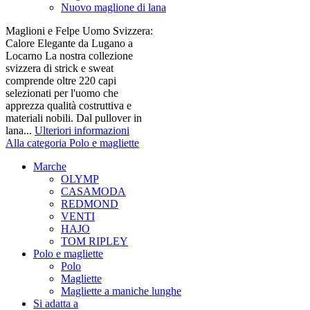
Nuovo maglione di lana
Maglioni e Felpe Uomo Svizzera:
Calore Elegante da Lugano a
Locarno La nostra collezione
svizzera di strick e sweat
comprende oltre 220 capi
selezionati per l'uomo che
apprezza qualità costruttiva e
materiali nobili. Dal pullover in
lana...
Ulteriori informazioni
Alla categoria Polo e magliette
Marche
OLYMP
CASAMODA
REDMOND
VENTI
HAJO
TOM RIPLEY
Polo e magliette
Polo
Magliette
Magliette a maniche lunghe
Si adatta a