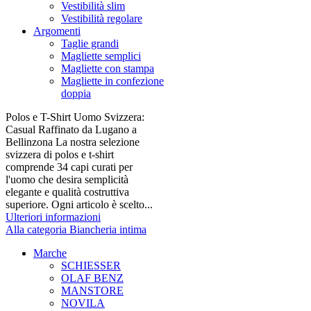
Vestibilità slim
Vestibilità regolare
Argomenti
Taglie grandi
Magliette semplici
Magliette con stampa
Magliette in confezione
doppia
Polos e T-Shirt Uomo Svizzera:
Casual Raffinato da Lugano a
Bellinzona La nostra selezione
svizzera di polos e t-shirt
comprende 34 capi curati per
l'uomo che desira semplicità
elegante e qualità costruttiva
superiore. Ogni articolo è scelto...
Ulteriori informazioni
Alla categoria Biancheria intima
Marche
SCHIESSER
OLAF BENZ
MANSTORE
NOVILA