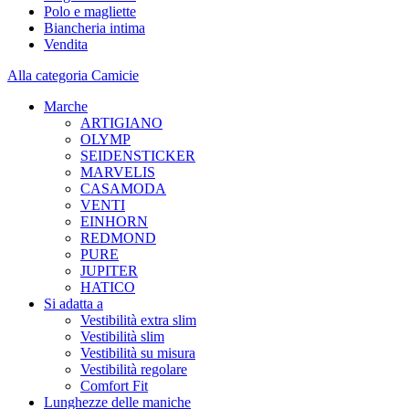
Polo e magliette
Biancheria intima
Vendita
Alla categoria Camicie
Marche
ARTIGIANO
OLYMP
SEIDENSTICKER
MARVELIS
CASAMODA
VENTI
EINHORN
REDMOND
PURE
JUPITER
HATICO
Si adatta a
Vestibilità extra slim
Vestibilità slim
Vestibilità su misura
Vestibilità regolare
Comfort Fit
Lunghezze delle maniche