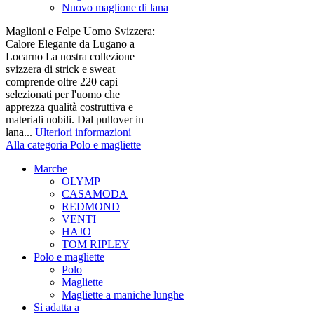
Nuovo maglione di lana
Maglioni e Felpe Uomo Svizzera:
Calore Elegante da Lugano a
Locarno La nostra collezione
svizzera di strick e sweat
comprende oltre 220 capi
selezionati per l'uomo che
apprezza qualità costruttiva e
materiali nobili. Dal pullover in
lana...
Ulteriori informazioni
Alla categoria Polo e magliette
Marche
OLYMP
CASAMODA
REDMOND
VENTI
HAJO
TOM RIPLEY
Polo e magliette
Polo
Magliette
Magliette a maniche lunghe
Si adatta a