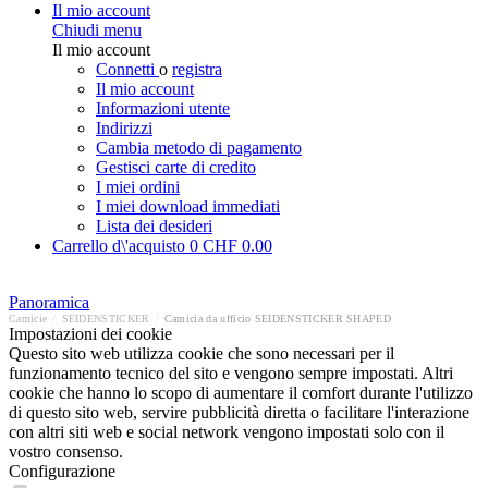
Il mio account
Chiudi menu
Il mio account
Connetti
o
registra
Il mio account
Informazioni utente
Indirizzi
Cambia metodo di pagamento
Gestisci carte di credito
I miei ordini
I miei download immediati
Lista dei desideri
Carrello d\'acquisto
0
CHF 0.00
Panoramica
Camicie
/
SEIDENSTICKER
/
Camicia da ufficio SEIDENSTICKER SHAPED
Impostazioni dei cookie
Questo sito web utilizza cookie che sono necessari per il
funzionamento tecnico del sito e vengono sempre impostati. Altri
cookie che hanno lo scopo di aumentare il comfort durante l'utilizzo
di questo sito web, servire pubblicità diretta o facilitare l'interazione
con altri siti web e social network vengono impostati solo con il
vostro consenso.
Configurazione