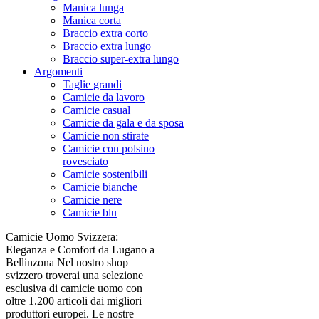
Manica lunga
Manica corta
Braccio extra corto
Braccio extra lungo
Braccio super-extra lungo
Argomenti
Taglie grandi
Camicie da lavoro
Camicie casual
Camicie da gala e da sposa
Camicie non stirate
Camicie con polsino
rovesciato
Camicie sostenibili
Camicie bianche
Camicie nere
Camicie blu
Camicie Uomo Svizzera:
Eleganza e Comfort da Lugano a
Bellinzona Nel nostro shop
svizzero troverai una selezione
esclusiva di camicie uomo con
oltre 1.200 articoli dai migliori
produttori europei. Le nostre