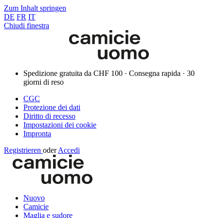
Zum Inhalt springen
DE
FR
IT
Chiudi finestra
Spedizione gratuita da CHF 100 · Consegna rapida · 30
giorni di reso
CGC
Protezione dei dati
Diritto di recesso
Impostazioni dei cookie
Impronta
Registrieren
oder
Accedi
Nuovo
Camicie
Maglia e sudore