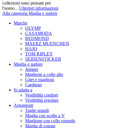
collezioni sono pensate per
l'uomo...
Ulteriori informazioni
Alla categoria Maglia e sudore
Marche
OLYMP
CASAMODA
REDMOND
MAERZ MUENCHEN
HAJO
TOM RIPLEY
SEIDENSTICKER
Maglia e sudore
Jumper
Maglione a collo alto
Gilet e maglioni
Cardigan
Si adatta a
Vestibilità comfort
Vestibilità regolare
Argomenti
Taglie grandi
Maglia con scollo a V
Maglione con collo rotondo
Maglia di cotone