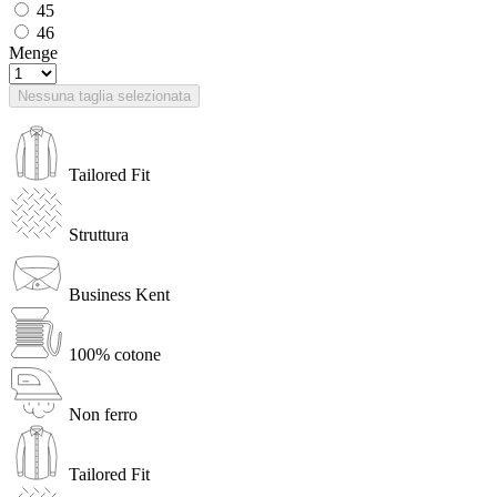
45
46
Menge
Nessuna taglia selezionata
Tailored Fit
Struttura
Business Kent
100% cotone
Non ferro
Tailored Fit