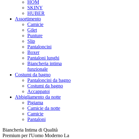
HOM
SKINY
HUBER
Assortimento
Camicie
Gilet
Punture
Slip
Pantaloncini
Boxer
Pantaloni lunghi
Biancheria intima
funzionale
Costumi da bagno
Pantaloncini da bagno
Costumi da bagno
Accappatoi
Abbigliamento da notte
Pigiama
Camicie da notte
Camicie
Pantaloni
Biancheria Intima di Qualità
Premium per l'Uomo Moderno La