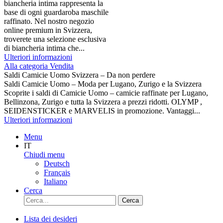
biancheria intima rappresenta la
base di ogni guardaroba maschile
raffinato. Nel nostro negozio
online premium in Svizzera,
troverete una selezione esclusiva
di biancheria intima che...
Ulteriori informazioni
Alla categoria Vendita
Saldi Camicie Uomo Svizzera – Da non perdere
Saldi Camicie Uomo – Moda per Lugano, Zurigo e la Svizzera
Scoprite i saldi di Camicie Uomo – camicie raffinate per Lugano,
Bellinzona, Zurigo e tutta la Svizzera a prezzi ridotti. OLYMP ,
SEIDENSTICKER e MARVELIS in promozione. Vantaggi...
Ulteriori informazioni
Menu
IT
Chiudi menu
Deutsch
Français
Italiano
Cerca
Cerca
Lista dei desideri