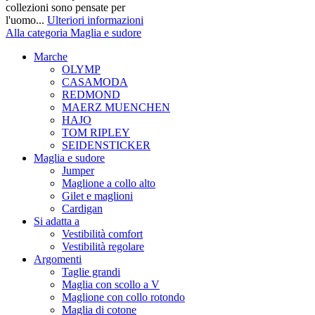
collezioni sono pensate per
l'uomo...
Ulteriori informazioni
Alla categoria Maglia e sudore
Marche
OLYMP
CASAMODA
REDMOND
MAERZ MUENCHEN
HAJO
TOM RIPLEY
SEIDENSTICKER
Maglia e sudore
Jumper
Maglione a collo alto
Gilet e maglioni
Cardigan
Si adatta a
Vestibilità comfort
Vestibilità regolare
Argomenti
Taglie grandi
Maglia con scollo a V
Maglione con collo rotondo
Maglia di cotone