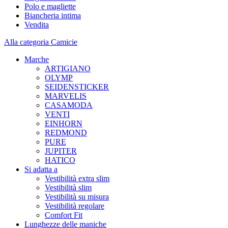
Polo e magliette
Biancheria intima
Vendita
Alla categoria Camicie
Marche
ARTIGIANO
OLYMP
SEIDENSTICKER
MARVELIS
CASAMODA
VENTI
EINHORN
REDMOND
PURE
JUPITER
HATICO
Si adatta a
Vestibilità extra slim
Vestibilità slim
Vestibilità su misura
Vestibilità regolare
Comfort Fit
Lunghezze delle maniche