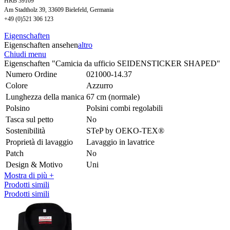
HRB 39109
Am Stadtholz 39, 33609 Bielefeld, Germania
+49 (0)521 306 123
Eigenschaften
Eigenschaften ansehen
altro
Chiudi menu
Eigenschaften "Camicia da ufficio SEIDENSTICKER SHAPED"
Numero Ordine
021000-14.37
Colore
Azzurro
Lunghezza della manica
67 cm (normale)
Polsino
Polsini combi regolabili
Tasca sul petto
No
Sostenibilità
STeP by OEKO-TEX®
Proprietà di lavaggio
Lavaggio in lavatrice
Patch
No
Design & Motivo
Uni
Mostra di più +
Prodotti simili
Prodotti simili