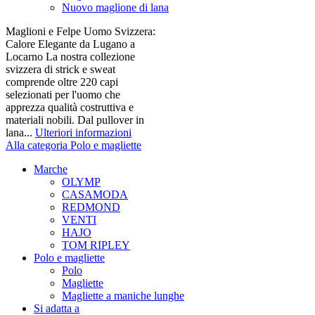
Nuovo maglione di lana
Maglioni e Felpe Uomo Svizzera:
Calore Elegante da Lugano a
Locarno La nostra collezione
svizzera di strick e sweat
comprende oltre 220 capi
selezionati per l'uomo che
apprezza qualità costruttiva e
materiali nobili. Dal pullover in
lana...
Ulteriori informazioni
Alla categoria Polo e magliette
Marche
OLYMP
CASAMODA
REDMOND
VENTI
HAJO
TOM RIPLEY
Polo e magliette
Polo
Magliette
Magliette a maniche lunghe
Si adatta a