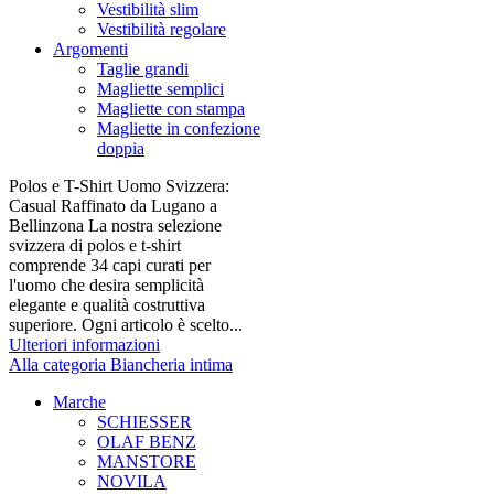
Vestibilità slim
Vestibilità regolare
Argomenti
Taglie grandi
Magliette semplici
Magliette con stampa
Magliette in confezione
doppia
Polos e T-Shirt Uomo Svizzera:
Casual Raffinato da Lugano a
Bellinzona La nostra selezione
svizzera di polos e t-shirt
comprende 34 capi curati per
l'uomo che desira semplicità
elegante e qualità costruttiva
superiore. Ogni articolo è scelto...
Ulteriori informazioni
Alla categoria Biancheria intima
Marche
SCHIESSER
OLAF BENZ
MANSTORE
NOVILA