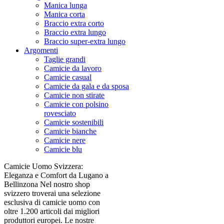
Manica lunga
Manica corta
Braccio extra corto
Braccio extra lungo
Braccio super-extra lungo
Argomenti
Taglie grandi
Camicie da lavoro
Camicie casual
Camicie da gala e da sposa
Camicie non stirate
Camicie con polsino
rovesciato
Camicie sostenibili
Camicie bianche
Camicie nere
Camicie blu
Camicie Uomo Svizzera:
Eleganza e Comfort da Lugano a
Bellinzona Nel nostro shop
svizzero troverai una selezione
esclusiva di camicie uomo con
oltre 1.200 articoli dai migliori
produttori europei. Le nostre