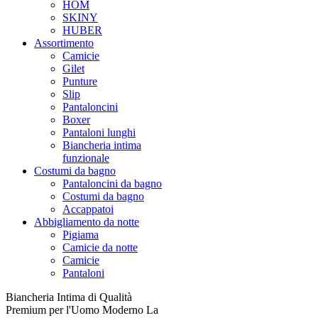
HOM
SKINY
HUBER
Assortimento
Camicie
Gilet
Punture
Slip
Pantaloncini
Boxer
Pantaloni lunghi
Biancheria intima
funzionale
Costumi da bagno
Pantaloncini da bagno
Costumi da bagno
Accappatoi
Abbigliamento da notte
Pigiama
Camicie da notte
Camicie
Pantaloni
Biancheria Intima di Qualità
Premium per l'Uomo Moderno La