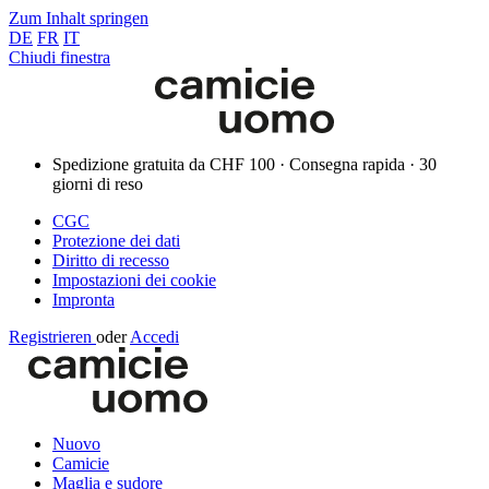
Zum Inhalt springen
DE
FR
IT
Chiudi finestra
Spedizione gratuita da CHF 100 · Consegna rapida · 30
giorni di reso
CGC
Protezione dei dati
Diritto di recesso
Impostazioni dei cookie
Impronta
Registrieren
oder
Accedi
Nuovo
Camicie
Maglia e sudore