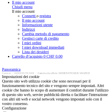
Il mio account
Chiudi menu
Il mio account
Connetti
o
registra
Il mio account
Informazioni utente
Indirizzi
Cambia metodo di pagamento
Gestisci carte di credito
I miei ordini
I miei download immediati
Lista dei desideri
Carrello d\'acquisto
0
CHF 0.00
Panoramica
Camicie
/
SEIDENSTICKER
/
Camicia da ufficio SEIDENSTICKER SHAPED
Impostazioni dei cookie
Questo sito web utilizza cookie che sono necessari per il
funzionamento tecnico del sito e vengono sempre impostati. Altri
cookie che hanno lo scopo di aumentare il comfort durante l'utilizzo
di questo sito web, servire pubblicità diretta o facilitare l'interazione
con altri siti web e social network vengono impostati solo con il
vostro consenso.
Configurazione