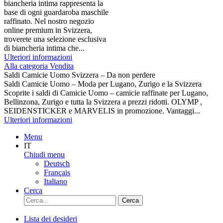
biancheria intima rappresenta la
base di ogni guardaroba maschile
raffinato. Nel nostro negozio
online premium in Svizzera,
troverete una selezione esclusiva
di biancheria intima che...
Ulteriori informazioni
Alla categoria Vendita
Saldi Camicie Uomo Svizzera – Da non perdere
Saldi Camicie Uomo – Moda per Lugano, Zurigo e la Svizzera
Scoprite i saldi di Camicie Uomo – camicie raffinate per Lugano,
Bellinzona, Zurigo e tutta la Svizzera a prezzi ridotti. OLYMP ,
SEIDENSTICKER e MARVELIS in promozione. Vantaggi...
Ulteriori informazioni
Menu
IT
Chiudi menu
Deutsch
Français
Italiano
Cerca
Cerca
Lista dei desideri