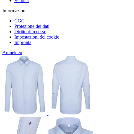
Vendita
Informazioni
CGC
Protezione dei dati
Diritto di recesso
Impostazioni dei cookie
Impronta
Anmelden