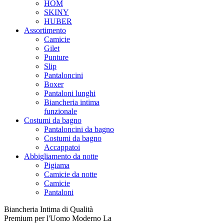
HOM
SKINY
HUBER
Assortimento
Camicie
Gilet
Punture
Slip
Pantaloncini
Boxer
Pantaloni lunghi
Biancheria intima
funzionale
Costumi da bagno
Pantaloncini da bagno
Costumi da bagno
Accappatoi
Abbigliamento da notte
Pigiama
Camicie da notte
Camicie
Pantaloni
Biancheria Intima di Qualità
Premium per l'Uomo Moderno La