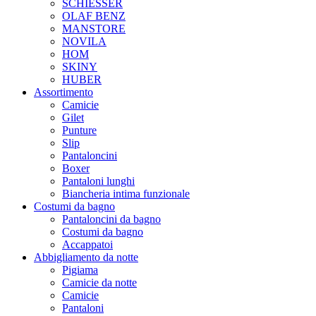
SCHIESSER
OLAF BENZ
MANSTORE
NOVILA
HOM
SKINY
HUBER
Assortimento
Camicie
Gilet
Punture
Slip
Pantaloncini
Boxer
Pantaloni lunghi
Biancheria intima funzionale
Costumi da bagno
Pantaloncini da bagno
Costumi da bagno
Accappatoi
Abbigliamento da notte
Pigiama
Camicie da notte
Camicie
Pantaloni