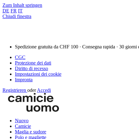
Zum Inhalt springen
DE
FR
IT
Chiudi finestra
Spedizione gratuita da CHF 100 · Consegna rapida · 30 giorni 
CGC
Protezione dei dati
Diritto di recesso
Impostazioni dei cookie
Impronta
Registrieren
oder
Accedi
Nuovo
Camicie
Maglia e sudore
Polo e magliette