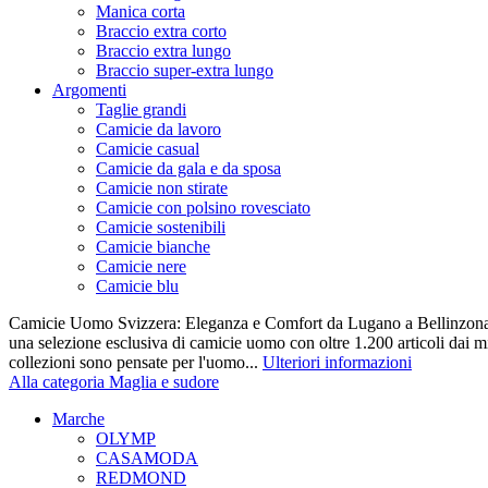
Manica corta
Braccio extra corto
Braccio extra lungo
Braccio super-extra lungo
Argomenti
Taglie grandi
Camicie da lavoro
Camicie casual
Camicie da gala e da sposa
Camicie non stirate
Camicie con polsino rovesciato
Camicie sostenibili
Camicie bianche
Camicie nere
Camicie blu
Camicie Uomo Svizzera: Eleganza e Comfort da Lugano a Bellinzona 
una selezione esclusiva di camicie uomo con oltre 1.200 articoli dai mi
collezioni sono pensate per l'uomo...
Ulteriori informazioni
Alla categoria Maglia e sudore
Marche
OLYMP
CASAMODA
REDMOND