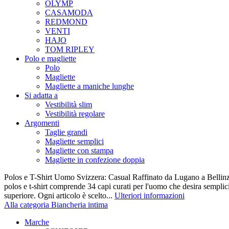
OLYMP
CASAMODA
REDMOND
VENTI
HAJO
TOM RIPLEY
Polo e magliette
Polo
Magliette
Magliette a maniche lunghe
Si adatta a
Vestibilità slim
Vestibilità regolare
Argomenti
Taglie grandi
Magliette semplici
Magliette con stampa
Magliette in confezione doppia
Polos e T-Shirt Uomo Svizzera: Casual Raffinato da Lugano a Bellinz
polos e t-shirt comprende 34 capi curati per l'uomo che desira semplicit
superiore. Ogni articolo è scelto...
Ulteriori informazioni
Alla categoria Biancheria intima
Marche