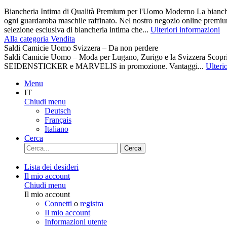
Biancheria Intima di Qualità Premium per l'Uomo Moderno La biancher
ogni guardaroba maschile raffinato. Nel nostro negozio online premiu
selezione esclusiva di biancheria intima che...
Ulteriori informazioni
Alla categoria Vendita
Saldi Camicie Uomo Svizzera – Da non perdere
Saldi Camicie Uomo – Moda per Lugano, Zurigo e la Svizzera Scoprite 
SEIDENSTICKER e MARVELIS in promozione. Vantaggi...
Ulteri
Menu
IT
Chiudi menu
Deutsch
Français
Italiano
Cerca
Cerca
Lista dei desideri
Il mio account
Chiudi menu
Il mio account
Connetti
o
registra
Il mio account
Informazioni utente