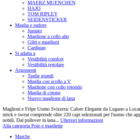
MAERZ MUENCHEN
HAJO
TOM RIPLEY
SEIDENSTICKER
Maglia e sudore
Jumper
Maglione a collo alto
Gilet e maglioni
Cardigan
Si adatta a
Vestibilità comfort
Vestibilità regolare
Argomenti
Taglie grandi
Maglia con scollo a V
Maglione con collo rotondo
Maglia di cotone
Nuovo maglione di lana
Maglioni e Felpe Uomo Svizzera: Calore Elegante da Lugano a Locarn
strick e sweat comprende oltre 220 capi selezionati per l'uomo che appr
nobili. Dal pullover in lana...
Ulteriori informazioni
Alla categoria Polo e magliette
Marche