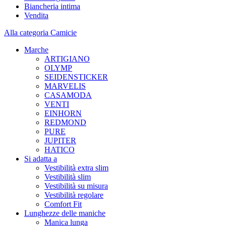
Biancheria intima
Vendita
Alla categoria Camicie
Marche
ARTIGIANO
OLYMP
SEIDENSTICKER
MARVELIS
CASAMODA
VENTI
EINHORN
REDMOND
PURE
JUPITER
HATICO
Si adatta a
Vestibilità extra slim
Vestibilità slim
Vestibilità su misura
Vestibilità regolare
Comfort Fit
Lunghezze delle maniche
Manica lunga