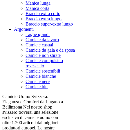
Manica lunga
Manica corta
Braccio extra corto
Braccio extra lungo
Braccio super-extra lungo
Argomenti
Taglie grandi
Camicie da lavoro
Camicie casual
Camicie da gala e da sposa
Camicie non stirate
Camicie con polsino
rovesciato
Camicie sostenibili
Camicie bianche
Camicie nere
Camicie blu
Camicie Uomo Svizzera:
Eleganza e Comfort da Lugano a
Bellinzona Nel nostro shop
svizzero troverai una selezione
esclusiva di camicie uomo con
oltre 1.200 articoli dai migliori
produttori europei. Le nostre