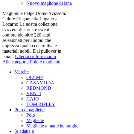
Nuovo maglione di lana
Maglioni e Felpe Uomo Svizzera:
Calore Elegante da Lugano a
Locarno La nostra collezione
svizzera di strick e sweat
comprende oltre 220 capi
selezionati per l'uomo che
apprezza qualità costruttiva e
materiali nobili. Dal pullover in
lana...
Ulteriori informazioni
Alla categoria Polo e magliette
Marche
OLYMP
CASAMODA
REDMOND
VENTI
HAJO
TOM RIPLEY
Polo e magliette
Polo
Magliette
Magliette a maniche lunghe
Si adatta a