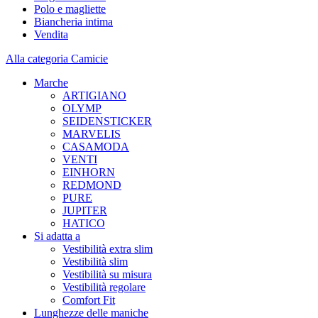
Polo e magliette
Biancheria intima
Vendita
Alla categoria Camicie
Marche
ARTIGIANO
OLYMP
SEIDENSTICKER
MARVELIS
CASAMODA
VENTI
EINHORN
REDMOND
PURE
JUPITER
HATICO
Si adatta a
Vestibilità extra slim
Vestibilità slim
Vestibilità su misura
Vestibilità regolare
Comfort Fit
Lunghezze delle maniche