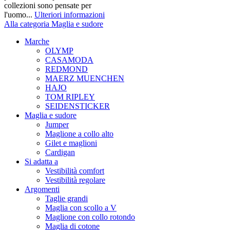
collezioni sono pensate per
l'uomo...
Ulteriori informazioni
Alla categoria Maglia e sudore
Marche
OLYMP
CASAMODA
REDMOND
MAERZ MUENCHEN
HAJO
TOM RIPLEY
SEIDENSTICKER
Maglia e sudore
Jumper
Maglione a collo alto
Gilet e maglioni
Cardigan
Si adatta a
Vestibilità comfort
Vestibilità regolare
Argomenti
Taglie grandi
Maglia con scollo a V
Maglione con collo rotondo
Maglia di cotone