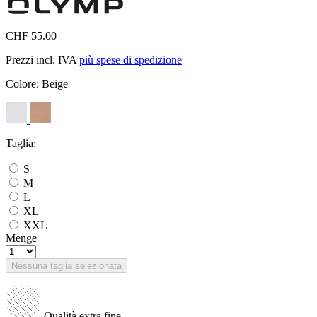
CHF 55.00
Prezzi incl. IVA
più spese di spedizione
Colore:
Beige
Taglia:
S
M
L
XL
XXL
Menge
Nessuna taglia selezionata
Qualità extra fine