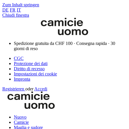
Zum Inhalt springen
DE
FR
IT
Chiudi finestra
Spedizione gratuita da CHF 100 · Consegna rapida · 30
giorni di reso
CGC
Protezione dei dati
Diritto di recesso
Impostazioni dei cookie
Impronta
Registrieren
oder
Accedi
Nuovo
Camicie
Maglia e sudore