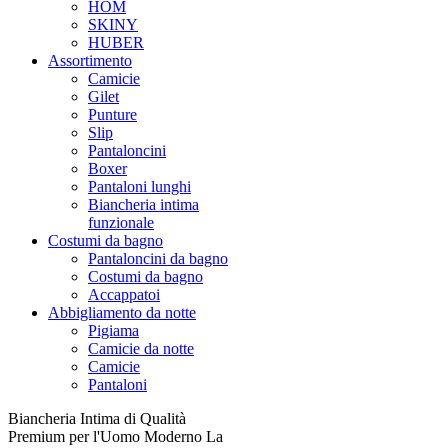
HOM
SKINY
HUBER
Assortimento
Camicie
Gilet
Punture
Slip
Pantaloncini
Boxer
Pantaloni lunghi
Biancheria intima
funzionale
Costumi da bagno
Pantaloncini da bagno
Costumi da bagno
Accappatoi
Abbigliamento da notte
Pigiama
Camicie da notte
Camicie
Pantaloni
Biancheria Intima di Qualità
Premium per l'Uomo Moderno La