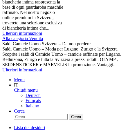
biancheria intima rappresenta la
base di ogni guardaroba maschile
raffinato. Nel nostro negozio
online premium in Svizzera,
troverete una selezione esclusiva
di biancheria intima che...
Ulteriori informazioni
Alla categoria Vendita
Saldi Camicie Uomo Svizzera – Da non perdere
Saldi Camicie Uomo – Moda per Lugano, Zurigo e la Svizzera
Scoprite i saldi di Camicie Uomo – camicie raffinate per Lugano,
Bellinzona, Zurigo e tutta la Svizzera a prezzi ridotti. OLYMP ,
SEIDENSTICKER e MARVELIS in promozione. Vantaggi...
Ulteriori informazioni
Menu
IT
Chiudi menu
Deutsch
Français
Italiano
Cerca
Cerca
Lista dei desideri