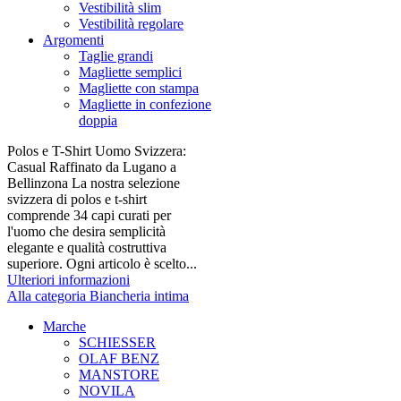
Vestibilità slim
Vestibilità regolare
Argomenti
Taglie grandi
Magliette semplici
Magliette con stampa
Magliette in confezione
doppia
Polos e T-Shirt Uomo Svizzera:
Casual Raffinato da Lugano a
Bellinzona La nostra selezione
svizzera di polos e t-shirt
comprende 34 capi curati per
l'uomo che desira semplicità
elegante e qualità costruttiva
superiore. Ogni articolo è scelto...
Ulteriori informazioni
Alla categoria Biancheria intima
Marche
SCHIESSER
OLAF BENZ
MANSTORE
NOVILA