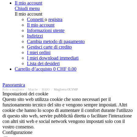
Il mio account
Chiudi menu
Il mio account
Connetti
o
registra
Il mio account
Informazioni utente
Indirizzi
Cambia metodo di pagamento
Gestisci carte di credito
I miei ordini
I miei download immediati
Lista dei desideri
Carrello d\'acquisto
0
CHF 0.00
Panoramica
Polo e magliette
/
Marche
/
HAJO
/
Maglietta OLYMP
Impostazioni dei cookie
Questo sito web utilizza cookie che sono necessari per il
funzionamento tecnico del sito e vengono sempre impostati. Altri
cookie che hanno lo scopo di aumentare il comfort durante l'utilizzo
di questo sito web, servire pubblicità diretta o facilitare l'interazione
con altri siti web e social network vengono impostati solo con il
vostro consenso.
Configurazione