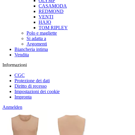
OLYMP
CASAMODA
REDMOND
VENTI
HAJO
TOM RIPLEY
Polo e magliette
Si adatta a
Argomenti
Biancheria intima
Vendita
Informazioni
CGC
Protezione dei dati
Diritto di recesso
Impostazioni dei cookie
Impronta
Anmelden