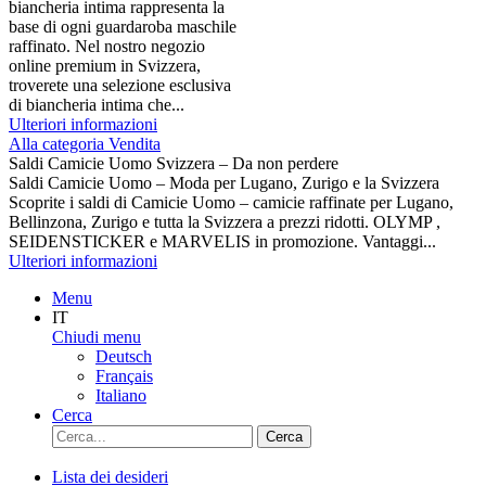
biancheria intima rappresenta la
base di ogni guardaroba maschile
raffinato. Nel nostro negozio
online premium in Svizzera,
troverete una selezione esclusiva
di biancheria intima che...
Ulteriori informazioni
Alla categoria Vendita
Saldi Camicie Uomo Svizzera – Da non perdere
Saldi Camicie Uomo – Moda per Lugano, Zurigo e la Svizzera
Scoprite i saldi di Camicie Uomo – camicie raffinate per Lugano,
Bellinzona, Zurigo e tutta la Svizzera a prezzi ridotti. OLYMP ,
SEIDENSTICKER e MARVELIS in promozione. Vantaggi...
Ulteriori informazioni
Menu
IT
Chiudi menu
Deutsch
Français
Italiano
Cerca
Cerca
Lista dei desideri