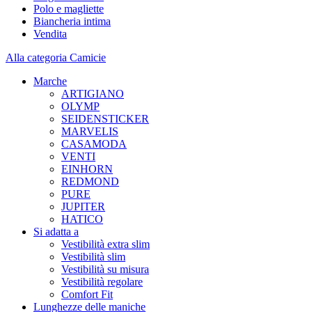
Polo e magliette
Biancheria intima
Vendita
Alla categoria Camicie
Marche
ARTIGIANO
OLYMP
SEIDENSTICKER
MARVELIS
CASAMODA
VENTI
EINHORN
REDMOND
PURE
JUPITER
HATICO
Si adatta a
Vestibilità extra slim
Vestibilità slim
Vestibilità su misura
Vestibilità regolare
Comfort Fit
Lunghezze delle maniche