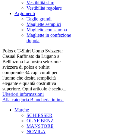
Vestibilità slim
Vestibilità regolare
Argomenti
Taglie grandi
Magliette semplici
Magliette con stampa
Magliette in confezione
doppia
Polos e T-Shirt Uomo Svizzera:
Casual Raffinato da Lugano a
Bellinzona La nostra selezione
svizzera di polos e t-shirt
comprende 34 capi curati per
l'uomo che desira semplicità
elegante e qualità costruttiva
superiore. Ogni articolo è scelto...
Ulteriori informazioni
Alla categoria Biancheria intima
Marche
SCHIESSER
OLAF BENZ
MANSTORE
NOVILA