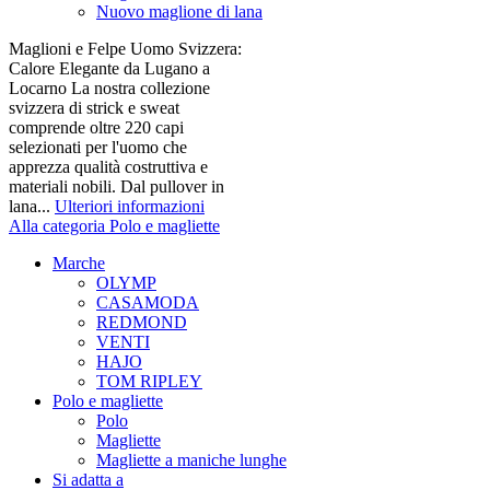
Nuovo maglione di lana
Maglioni e Felpe Uomo Svizzera:
Calore Elegante da Lugano a
Locarno La nostra collezione
svizzera di strick e sweat
comprende oltre 220 capi
selezionati per l'uomo che
apprezza qualità costruttiva e
materiali nobili. Dal pullover in
lana...
Ulteriori informazioni
Alla categoria Polo e magliette
Marche
OLYMP
CASAMODA
REDMOND
VENTI
HAJO
TOM RIPLEY
Polo e magliette
Polo
Magliette
Magliette a maniche lunghe
Si adatta a