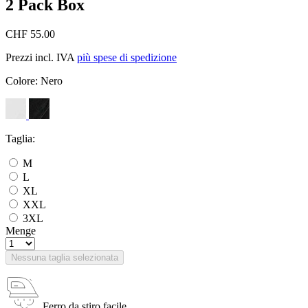
2 Pack Box
CHF 55.00
Prezzi incl. IVA
più spese di spedizione
Colore:
Nero
Taglia:
M
L
XL
XXL
3XL
Menge
Nessuna taglia selezionata
Ferro da stiro facile