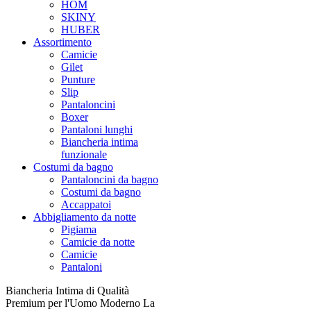
HOM
SKINY
HUBER
Assortimento
Camicie
Gilet
Punture
Slip
Pantaloncini
Boxer
Pantaloni lunghi
Biancheria intima
funzionale
Costumi da bagno
Pantaloncini da bagno
Costumi da bagno
Accappatoi
Abbigliamento da notte
Pigiama
Camicie da notte
Camicie
Pantaloni
Biancheria Intima di Qualità
Premium per l'Uomo Moderno La