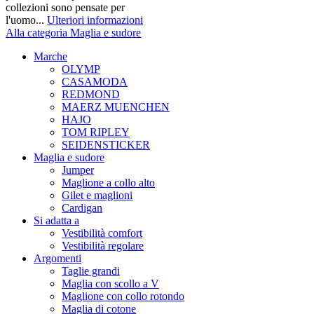
collezioni sono pensate per
l'uomo...
Ulteriori informazioni
Alla categoria Maglia e sudore
Marche
OLYMP
CASAMODA
REDMOND
MAERZ MUENCHEN
HAJO
TOM RIPLEY
SEIDENSTICKER
Maglia e sudore
Jumper
Maglione a collo alto
Gilet e maglioni
Cardigan
Si adatta a
Vestibilità comfort
Vestibilità regolare
Argomenti
Taglie grandi
Maglia con scollo a V
Maglione con collo rotondo
Maglia di cotone