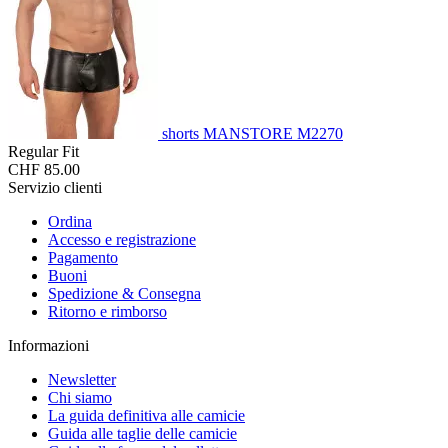
shorts MANSTORE M2270
Regular Fit
CHF 85.00
Servizio clienti
Ordina
Accesso e registrazione
Pagamento
Buoni
Spedizione & Consegna
Ritorno e rimborso
Informazioni
Newsletter
Chi siamo
La guida definitiva alle camicie
Guida alle taglie delle camicie