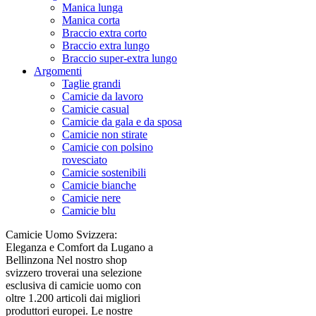
Manica lunga
Manica corta
Braccio extra corto
Braccio extra lungo
Braccio super-extra lungo
Argomenti
Taglie grandi
Camicie da lavoro
Camicie casual
Camicie da gala e da sposa
Camicie non stirate
Camicie con polsino
rovesciato
Camicie sostenibili
Camicie bianche
Camicie nere
Camicie blu
Camicie Uomo Svizzera:
Eleganza e Comfort da Lugano a
Bellinzona Nel nostro shop
svizzero troverai una selezione
esclusiva di camicie uomo con
oltre 1.200 articoli dai migliori
produttori europei. Le nostre