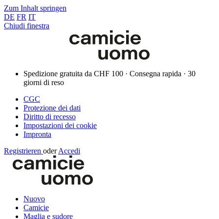
Zum Inhalt springen
DE
FR
IT
Chiudi finestra
Spedizione gratuita da CHF 100 · Consegna rapida · 30
giorni di reso
CGC
Protezione dei dati
Diritto di recesso
Impostazioni dei cookie
Impronta
Registrieren
oder
Accedi
Nuovo
Camicie
Maglia e sudore