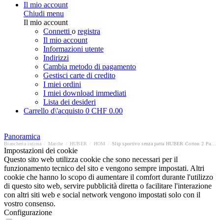
Il mio account
Chiudi menu
Il mio account
Connetti
o
registra
Il mio account
Informazioni utente
Indirizzi
Cambia metodo di pagamento
Gestisci carte di credito
I miei ordini
I miei download immediati
Lista dei desideri
Carrello d\'acquisto
0
CHF 0.00
Panoramica
Biancheria intima
/
Marche
/
HUBER
/
HOM
/
Slip sportivo senza patta HUBER Cotton 2 Pack Box
Impostazioni dei cookie
Questo sito web utilizza cookie che sono necessari per il
funzionamento tecnico del sito e vengono sempre impostati. Altri
cookie che hanno lo scopo di aumentare il comfort durante l'utilizzo
di questo sito web, servire pubblicità diretta o facilitare l'interazione
con altri siti web e social network vengono impostati solo con il
vostro consenso.
Configurazione