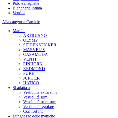
Polo e magliette
Biancheria intima
Vendita
Alla categoria Camicie
Marche
ARTIGIANO
OLYMP
SEIDENSTICKER
MARVELIS
CASAMODA
VENTI
EINHORN
REDMOND
PURE
JUPITER
HATICO
Si adatta a
Vestibilità extra slim
Vestibilità slim
Vestibilità su misura
Vestibilità regolare
Comfort Fit
Lunghezze delle maniche