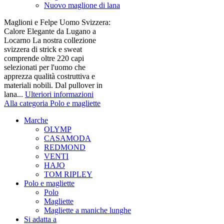
Nuovo maglione di lana
Maglioni e Felpe Uomo Svizzera:
Calore Elegante da Lugano a
Locarno La nostra collezione
svizzera di strick e sweat
comprende oltre 220 capi
selezionati per l'uomo che
apprezza qualità costruttiva e
materiali nobili. Dal pullover in
lana...
Ulteriori informazioni
Alla categoria Polo e magliette
Marche
OLYMP
CASAMODA
REDMOND
VENTI
HAJO
TOM RIPLEY
Polo e magliette
Polo
Magliette
Magliette a maniche lunghe
Si adatta a