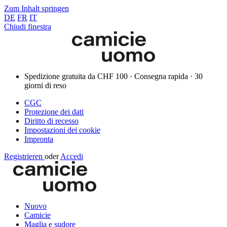
Zum Inhalt springen
DE
FR
IT
Chiudi finestra
Spedizione gratuita da CHF 100 · Consegna rapida · 30
giorni di reso
CGC
Protezione dei dati
Diritto di recesso
Impostazioni dei cookie
Impronta
Registrieren
oder
Accedi
Nuovo
Camicie
Maglia e sudore