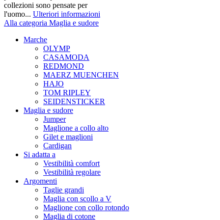
collezioni sono pensate per
l'uomo...
Ulteriori informazioni
Alla categoria Maglia e sudore
Marche
OLYMP
CASAMODA
REDMOND
MAERZ MUENCHEN
HAJO
TOM RIPLEY
SEIDENSTICKER
Maglia e sudore
Jumper
Maglione a collo alto
Gilet e maglioni
Cardigan
Si adatta a
Vestibilità comfort
Vestibilità regolare
Argomenti
Taglie grandi
Maglia con scollo a V
Maglione con collo rotondo
Maglia di cotone