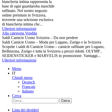
biancheria intima rappresenta la
base di ogni guardaroba maschile
raffinato. Nel nostro negozio
online premium in Svizzera,
troverete una selezione esclusiva
di biancheria intima che...
Ulteriori informazioni
Alla categoria Vendita
Saldi Camicie Uomo Svizzera – Da non perdere
Saldi Camicie Uomo – Moda per Lugano, Zurigo e la Svizzera
Scoprite i saldi di Camicie Uomo – camicie raffinate per Lugano,
Bellinzona, Zurigo e tutta la Svizzera a prezzi ridotti. OLYMP ,
SEIDENSTICKER e MARVELIS in promozione. Vantaggi...
Ulteriori informazioni
Menu
IT
Chiudi menu
Deutsch
Français
Italiano
Cerca
Cerca
Lista dei desideri