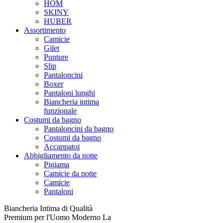
HOM
SKINY
HUBER
Assortimento
Camicie
Gilet
Punture
Slip
Pantaloncini
Boxer
Pantaloni lunghi
Biancheria intima
funzionale
Costumi da bagno
Pantaloncini da bagno
Costumi da bagno
Accappatoi
Abbigliamento da notte
Pigiama
Camicie da notte
Camicie
Pantaloni
Biancheria Intima di Qualità
Premium per l'Uomo Moderno La