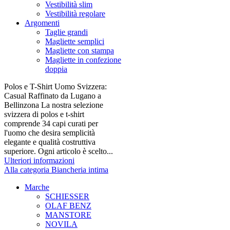
Vestibilità slim
Vestibilità regolare
Argomenti
Taglie grandi
Magliette semplici
Magliette con stampa
Magliette in confezione
doppia
Polos e T-Shirt Uomo Svizzera:
Casual Raffinato da Lugano a
Bellinzona La nostra selezione
svizzera di polos e t-shirt
comprende 34 capi curati per
l'uomo che desira semplicità
elegante e qualità costruttiva
superiore. Ogni articolo è scelto...
Ulteriori informazioni
Alla categoria Biancheria intima
Marche
SCHIESSER
OLAF BENZ
MANSTORE
NOVILA