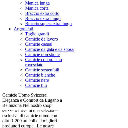
Manica lunga
Manica corta
Braccio extra corto
Braccio extra lungo
Braccio super-extra lungo
Argomenti
Taglie grandi
Camicie da lavoro
Camicie casual
Camicie da gala e da sposa
Camicie non stirate
Camicie con polsino
rovesciato
Camicie sostenibili
Camicie bianche
Camicie nere
Camicie blu
Camicie Uomo Svizzera:
Eleganza e Comfort da Lugano a
Bellinzona Nel nostro shop
svizzero troverai una selezione
esclusiva di camicie uomo con
oltre 1.200 articoli dai migliori
produttori europei. Le nostre