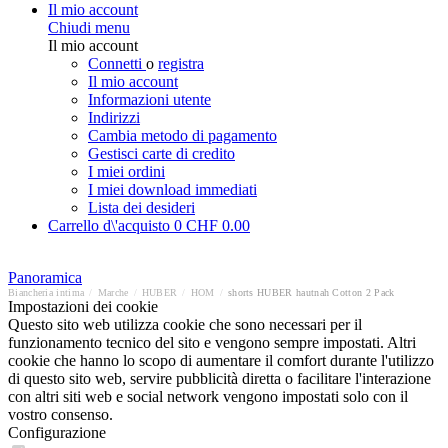
Il mio account
Chiudi menu
Il mio account
Connetti
o
registra
Il mio account
Informazioni utente
Indirizzi
Cambia metodo di pagamento
Gestisci carte di credito
I miei ordini
I miei download immediati
Lista dei desideri
Carrello d\'acquisto
0
CHF 0.00
Panoramica
Biancheria intima
/
Marche
/
HUBER
/
HOM
/
shorts HUBER hautnah Cotton 2 Pack
Impostazioni dei cookie
Questo sito web utilizza cookie che sono necessari per il
funzionamento tecnico del sito e vengono sempre impostati. Altri
cookie che hanno lo scopo di aumentare il comfort durante l'utilizzo
di questo sito web, servire pubblicità diretta o facilitare l'interazione
con altri siti web e social network vengono impostati solo con il
vostro consenso.
Configurazione