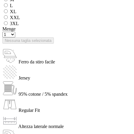
L
XL
XXL
3XL
Menge
Nessuna taglia selezionata
Ferro da stiro facile
Jersey
95% cotone / 5% spandex
Regular Fit
Altezza laterale normale