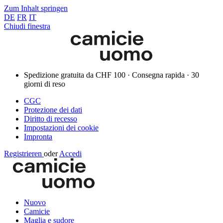
Zum Inhalt springen
DE
FR
IT
Chiudi finestra
Spedizione gratuita da CHF 100 · Consegna rapida · 30
giorni di reso
CGC
Protezione dei dati
Diritto di recesso
Impostazioni dei cookie
Impronta
Registrieren
oder
Accedi
Nuovo
Camicie
Maglia e sudore