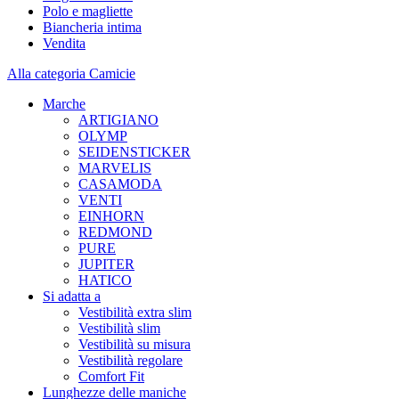
Polo e magliette
Biancheria intima
Vendita
Alla categoria Camicie
Marche
ARTIGIANO
OLYMP
SEIDENSTICKER
MARVELIS
CASAMODA
VENTI
EINHORN
REDMOND
PURE
JUPITER
HATICO
Si adatta a
Vestibilità extra slim
Vestibilità slim
Vestibilità su misura
Vestibilità regolare
Comfort Fit
Lunghezze delle maniche