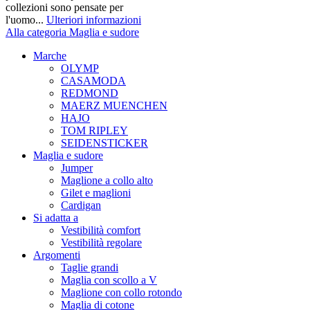
collezioni sono pensate per
l'uomo...
Ulteriori informazioni
Alla categoria Maglia e sudore
Marche
OLYMP
CASAMODA
REDMOND
MAERZ MUENCHEN
HAJO
TOM RIPLEY
SEIDENSTICKER
Maglia e sudore
Jumper
Maglione a collo alto
Gilet e maglioni
Cardigan
Si adatta a
Vestibilità comfort
Vestibilità regolare
Argomenti
Taglie grandi
Maglia con scollo a V
Maglione con collo rotondo
Maglia di cotone