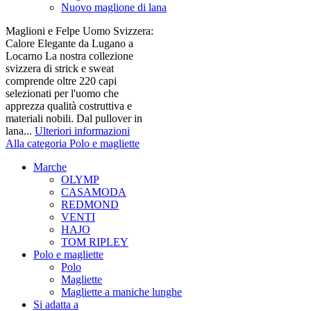
Nuovo maglione di lana
Maglioni e Felpe Uomo Svizzera:
Calore Elegante da Lugano a
Locarno La nostra collezione
svizzera di strick e sweat
comprende oltre 220 capi
selezionati per l'uomo che
apprezza qualità costruttiva e
materiali nobili. Dal pullover in
lana...
Ulteriori informazioni
Alla categoria Polo e magliette
Marche
OLYMP
CASAMODA
REDMOND
VENTI
HAJO
TOM RIPLEY
Polo e magliette
Polo
Magliette
Magliette a maniche lunghe
Si adatta a