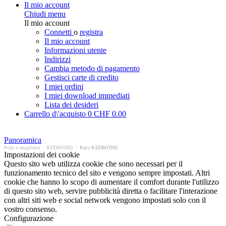
Il mio account
Chiudi menu
Il mio account
Connetti
o
registra
Il mio account
Informazioni utente
Indirizzi
Cambia metodo di pagamento
Gestisci carte di credito
I miei ordini
I miei download immediati
Lista dei desideri
Carrello d\'acquisto
0
CHF 0.00
Panoramica
Polo e magliette
/
REDMOND
/
Polo REDMOND
Impostazioni dei cookie
Questo sito web utilizza cookie che sono necessari per il
funzionamento tecnico del sito e vengono sempre impostati. Altri
cookie che hanno lo scopo di aumentare il comfort durante l'utilizzo
di questo sito web, servire pubblicità diretta o facilitare l'interazione
con altri siti web e social network vengono impostati solo con il
vostro consenso.
Configurazione