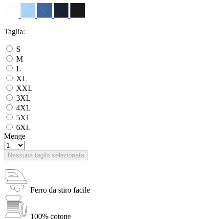
Taglia:
S
M
L
XL
XXL
3XL
4XL
5XL
6XL
Menge
Nessuna taglia selezionata
Ferro da stiro facile
100% cotone