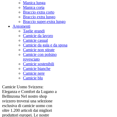
Manica lunga
Manica corta
Braccio extra corto
Braccio extra lungo
Braccio super-extra lungo
Argomenti
Taglie grandi
Camicie da lavoro
Camicie casual
Camicie da gala e da sposa
Camicie non stirate
Camicie con polsino
rovesciato
Camicie sostenibili
Camicie bianche
Camicie nere
Camicie blu
Camicie Uomo Svizzera:
Eleganza e Comfort da Lugano a
Bellinzona Nel nostro shop
svizzero troverai una selezione
esclusiva di camicie uomo con
oltre 1.200 articoli dai migliori
produttori europei. Le nostre