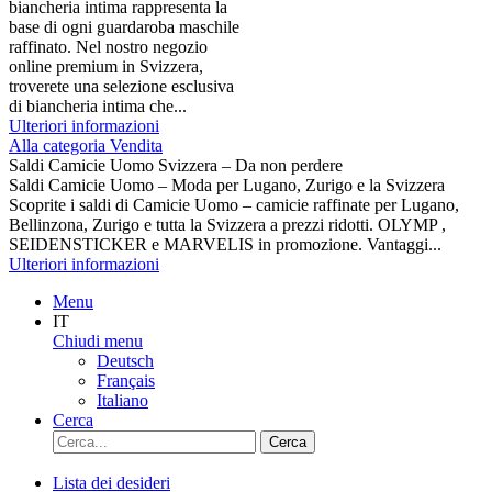
biancheria intima rappresenta la
base di ogni guardaroba maschile
raffinato. Nel nostro negozio
online premium in Svizzera,
troverete una selezione esclusiva
di biancheria intima che...
Ulteriori informazioni
Alla categoria Vendita
Saldi Camicie Uomo Svizzera – Da non perdere
Saldi Camicie Uomo – Moda per Lugano, Zurigo e la Svizzera
Scoprite i saldi di Camicie Uomo – camicie raffinate per Lugano,
Bellinzona, Zurigo e tutta la Svizzera a prezzi ridotti. OLYMP ,
SEIDENSTICKER e MARVELIS in promozione. Vantaggi...
Ulteriori informazioni
Menu
IT
Chiudi menu
Deutsch
Français
Italiano
Cerca
Cerca
Lista dei desideri