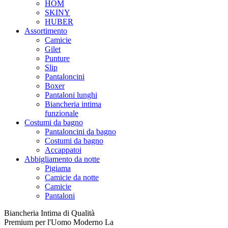
HOM
SKINY
HUBER
Assortimento
Camicie
Gilet
Punture
Slip
Pantaloncini
Boxer
Pantaloni lunghi
Biancheria intima
funzionale
Costumi da bagno
Pantaloncini da bagno
Costumi da bagno
Accappatoi
Abbigliamento da notte
Pigiama
Camicie da notte
Camicie
Pantaloni
Biancheria Intima di Qualità
Premium per l'Uomo Moderno La