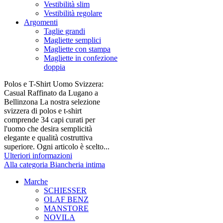
Vestibilità slim
Vestibilità regolare
Argomenti
Taglie grandi
Magliette semplici
Magliette con stampa
Magliette in confezione
doppia
Polos e T-Shirt Uomo Svizzera:
Casual Raffinato da Lugano a
Bellinzona La nostra selezione
svizzera di polos e t-shirt
comprende 34 capi curati per
l'uomo che desira semplicità
elegante e qualità costruttiva
superiore. Ogni articolo è scelto...
Ulteriori informazioni
Alla categoria Biancheria intima
Marche
SCHIESSER
OLAF BENZ
MANSTORE
NOVILA