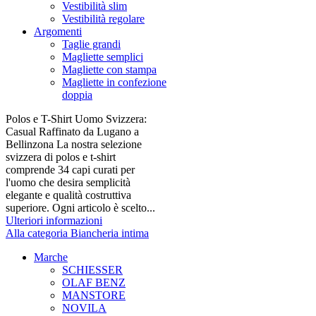
Vestibilità slim
Vestibilità regolare
Argomenti
Taglie grandi
Magliette semplici
Magliette con stampa
Magliette in confezione
doppia
Polos e T-Shirt Uomo Svizzera:
Casual Raffinato da Lugano a
Bellinzona La nostra selezione
svizzera di polos e t-shirt
comprende 34 capi curati per
l'uomo che desira semplicità
elegante e qualità costruttiva
superiore. Ogni articolo è scelto...
Ulteriori informazioni
Alla categoria Biancheria intima
Marche
SCHIESSER
OLAF BENZ
MANSTORE
NOVILA