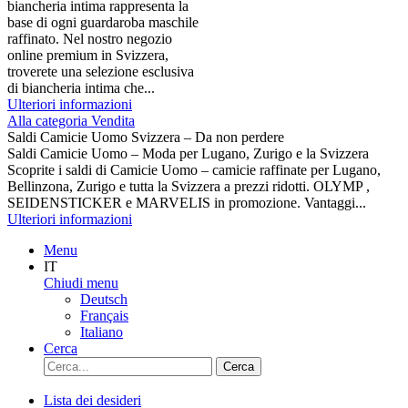
biancheria intima rappresenta la
base di ogni guardaroba maschile
raffinato. Nel nostro negozio
online premium in Svizzera,
troverete una selezione esclusiva
di biancheria intima che...
Ulteriori informazioni
Alla categoria Vendita
Saldi Camicie Uomo Svizzera – Da non perdere
Saldi Camicie Uomo – Moda per Lugano, Zurigo e la Svizzera
Scoprite i saldi di Camicie Uomo – camicie raffinate per Lugano,
Bellinzona, Zurigo e tutta la Svizzera a prezzi ridotti. OLYMP ,
SEIDENSTICKER e MARVELIS in promozione. Vantaggi...
Ulteriori informazioni
Menu
IT
Chiudi menu
Deutsch
Français
Italiano
Cerca
Cerca
Lista dei desideri