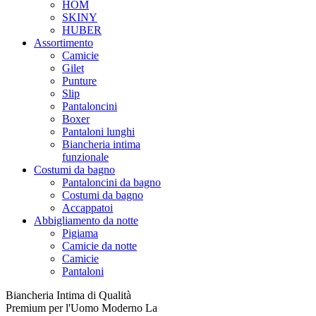
HOM
SKINY
HUBER
Assortimento
Camicie
Gilet
Punture
Slip
Pantaloncini
Boxer
Pantaloni lunghi
Biancheria intima
funzionale
Costumi da bagno
Pantaloncini da bagno
Costumi da bagno
Accappatoi
Abbigliamento da notte
Pigiama
Camicie da notte
Camicie
Pantaloni
Biancheria Intima di Qualità
Premium per l'Uomo Moderno La