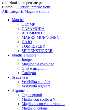
collezioni sono pensate per
l'uomo...
Ulteriori informazioni
Alla categoria Maglia e sudore
Marche
OLYMP
CASAMODA
REDMOND
MAERZ MUENCHEN
HAJO
TOM RIPLEY
SEIDENSTICKER
Maglia e sudore
Jumper
Maglione a collo alto
Gilet e maglioni
Cardigan
Si adatta a
Vestibilità comfort
Vestibilità regolare
Argomenti
Taglie grandi
Maglia con scollo a V
Maglione con collo rotondo
Maglia di cotone