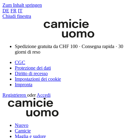
Zum Inhalt springen
DE
FR
IT
Chiudi finestra
Spedizione gratuita da CHF 100 · Consegna rapida · 30
giorni di reso
CGC
Protezione dei dati
Diritto di recesso
Impostazioni dei cookie
Impronta
Registrieren
oder
Accedi
Nuovo
Camicie
Maglia e sudore