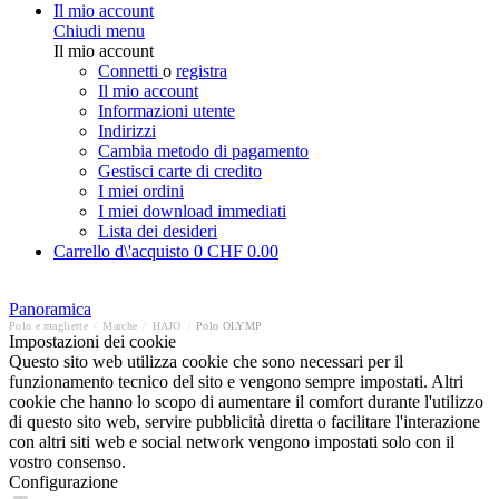
Il mio account
Chiudi menu
Il mio account
Connetti
o
registra
Il mio account
Informazioni utente
Indirizzi
Cambia metodo di pagamento
Gestisci carte di credito
I miei ordini
I miei download immediati
Lista dei desideri
Carrello d\'acquisto
0
CHF 0.00
Panoramica
Polo e magliette
/
Marche
/
HAJO
/
Polo OLYMP
Impostazioni dei cookie
Questo sito web utilizza cookie che sono necessari per il
funzionamento tecnico del sito e vengono sempre impostati. Altri
cookie che hanno lo scopo di aumentare il comfort durante l'utilizzo
di questo sito web, servire pubblicità diretta o facilitare l'interazione
con altri siti web e social network vengono impostati solo con il
vostro consenso.
Configurazione