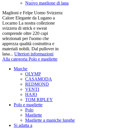
Nuovo maglione di lana
Maglioni e Felpe Uomo Svizzera:
Calore Elegante da Lugano a
Locarno La nostra collezione
svizzera di strick e sweat
comprende oltre 220 capi
selezionati per l'uomo che
apprezza qualità costruttiva e
materiali nobili. Dal pullover in
lana...
Ulteriori informazioni
Alla categoria Polo e magliette
Marche
OLYMP
CASAMODA
REDMOND
VENTI
HAJO
TOM RIPLEY
Polo e magliette
Polo
Magliette
Magliette a maniche lunghe
Si adatta a