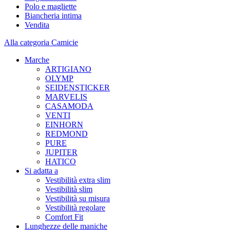
Polo e magliette
Biancheria intima
Vendita
Alla categoria Camicie
Marche
ARTIGIANO
OLYMP
SEIDENSTICKER
MARVELIS
CASAMODA
VENTI
EINHORN
REDMOND
PURE
JUPITER
HATICO
Si adatta a
Vestibilità extra slim
Vestibilità slim
Vestibilità su misura
Vestibilità regolare
Comfort Fit
Lunghezze delle maniche