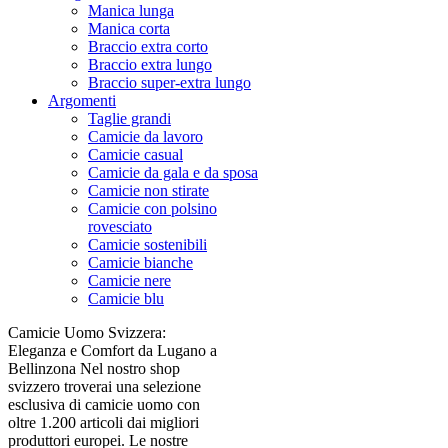
Manica lunga
Manica corta
Braccio extra corto
Braccio extra lungo
Braccio super-extra lungo
Argomenti
Taglie grandi
Camicie da lavoro
Camicie casual
Camicie da gala e da sposa
Camicie non stirate
Camicie con polsino
rovesciato
Camicie sostenibili
Camicie bianche
Camicie nere
Camicie blu
Camicie Uomo Svizzera:
Eleganza e Comfort da Lugano a
Bellinzona Nel nostro shop
svizzero troverai una selezione
esclusiva di camicie uomo con
oltre 1.200 articoli dai migliori
produttori europei. Le nostre