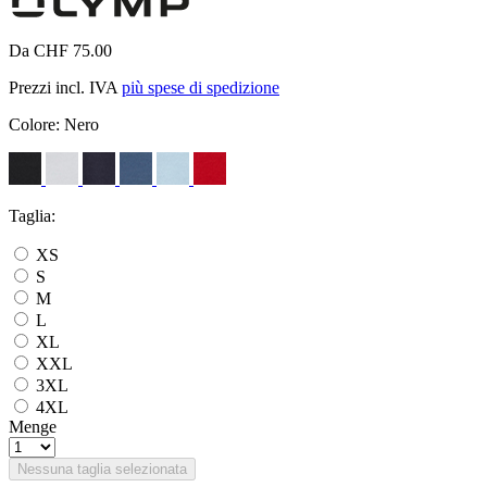
Da CHF 75.00
Prezzi incl. IVA
più spese di spedizione
Colore:
Nero
Taglia:
XS
S
M
L
XL
XXL
3XL
4XL
Menge
Nessuna taglia selezionata