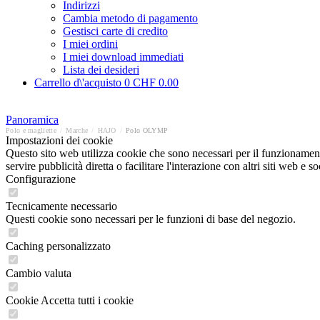
Indirizzi
Cambia metodo di pagamento
Gestisci carte di credito
I miei ordini
I miei download immediati
Lista dei desideri
Carrello d\'acquisto
0
CHF 0.00
Panoramica
Polo e magliette
/
Marche
/
HAJO
/
Polo OLYMP
Impostazioni dei cookie
Questo sito web utilizza cookie che sono necessari per il funzionament
servire pubblicità diretta o facilitare l'interazione con altri siti web 
Configurazione
Tecnicamente necessario
Questi cookie sono necessari per le funzioni di base del negozio.
Caching personalizzato
Cambio valuta
Cookie Accetta tutti i cookie