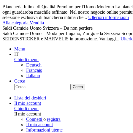
Biancheria Intima di Qualità Premium per l'Uomo Moderno La biancher
ogni guardaroba maschile raffinato. Nel nostro negozio online premiu
selezione esclusiva di biancheria intima che...
Ulteriori informazioni
Alla categoria Vendita
Saldi Camicie Uomo Svizzera – Da non perdere
Saldi Camicie Uomo – Moda per Lugano, Zurigo e la Svizzera Scoprite 
SEIDENSTICKER e MARVELIS in promozione. Vantaggi...
Ulteri
Menu
IT
Chiudi menu
Deutsch
Français
Italiano
Cerca
Cerca
Lista dei desideri
Il mio account
Chiudi menu
Il mio account
Connetti
o
registra
Il mio account
Informazioni utente