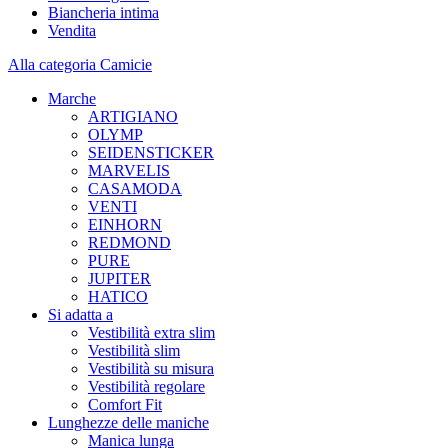
Biancheria intima
Vendita
Alla categoria Camicie
Marche
ARTIGIANO
OLYMP
SEIDENSTICKER
MARVELIS
CASAMODA
VENTI
EINHORN
REDMOND
PURE
JUPITER
HATICO
Si adatta a
Vestibilità extra slim
Vestibilità slim
Vestibilità su misura
Vestibilità regolare
Comfort Fit
Lunghezze delle maniche
Manica lunga