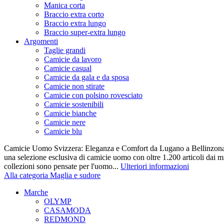
Manica corta
Braccio extra corto
Braccio extra lungo
Braccio super-extra lungo
Argomenti
Taglie grandi
Camicie da lavoro
Camicie casual
Camicie da gala e da sposa
Camicie non stirate
Camicie con polsino rovesciato
Camicie sostenibili
Camicie bianche
Camicie nere
Camicie blu
Camicie Uomo Svizzera: Eleganza e Comfort da Lugano a Bellinzona 
una selezione esclusiva di camicie uomo con oltre 1.200 articoli dai mi
collezioni sono pensate per l'uomo...
Ulteriori informazioni
Alla categoria Maglia e sudore
Marche
OLYMP
CASAMODA
REDMOND