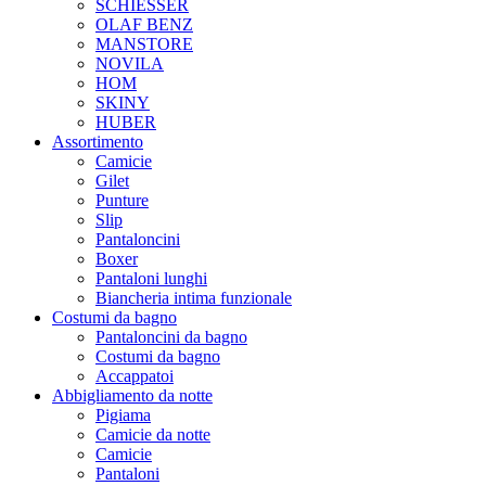
SCHIESSER
OLAF BENZ
MANSTORE
NOVILA
HOM
SKINY
HUBER
Assortimento
Camicie
Gilet
Punture
Slip
Pantaloncini
Boxer
Pantaloni lunghi
Biancheria intima funzionale
Costumi da bagno
Pantaloncini da bagno
Costumi da bagno
Accappatoi
Abbigliamento da notte
Pigiama
Camicie da notte
Camicie
Pantaloni