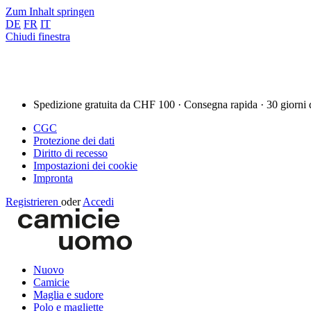
Zum Inhalt springen
DE
FR
IT
Chiudi finestra
Spedizione gratuita da CHF 100 · Consegna rapida · 30 giorni 
CGC
Protezione dei dati
Diritto di recesso
Impostazioni dei cookie
Impronta
Registrieren
oder
Accedi
Nuovo
Camicie
Maglia e sudore
Polo e magliette