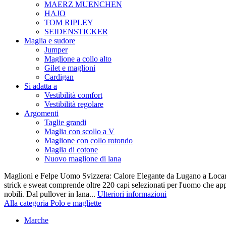
MAERZ MUENCHEN
HAJO
TOM RIPLEY
SEIDENSTICKER
Maglia e sudore
Jumper
Maglione a collo alto
Gilet e maglioni
Cardigan
Si adatta a
Vestibilità comfort
Vestibilità regolare
Argomenti
Taglie grandi
Maglia con scollo a V
Maglione con collo rotondo
Maglia di cotone
Nuovo maglione di lana
Maglioni e Felpe Uomo Svizzera: Calore Elegante da Lugano a Locarn
strick e sweat comprende oltre 220 capi selezionati per l'uomo che appr
nobili. Dal pullover in lana...
Ulteriori informazioni
Alla categoria Polo e magliette
Marche