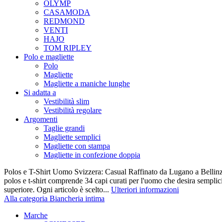
OLYMP
CASAMODA
REDMOND
VENTI
HAJO
TOM RIPLEY
Polo e magliette
Polo
Magliette
Magliette a maniche lunghe
Si adatta a
Vestibilità slim
Vestibilità regolare
Argomenti
Taglie grandi
Magliette semplici
Magliette con stampa
Magliette in confezione doppia
Polos e T-Shirt Uomo Svizzera: Casual Raffinato da Lugano a Bellinz
polos e t-shirt comprende 34 capi curati per l'uomo che desira semplicit
superiore. Ogni articolo è scelto...
Ulteriori informazioni
Alla categoria Biancheria intima
Marche