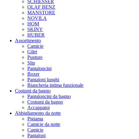
SCHIESSER
OLAF BENZ
MANSTORE
NOVILA
HOM
SKINY
HUBER
Assortimento
Camicie
Gilet
Punture
Slip
Pantaloncini
Boxer
Pantaloni lunghi
Biancheria intima funzionale
Costumi da bagno
Pantaloncini da bagno
Costumi da bagno
Accappatoi
Abbigliamento da notte
Pigiama
Camicie da notte
Camicie
Pantaloni