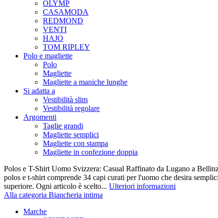
OLYMP
CASAMODA
REDMOND
VENTI
HAJO
TOM RIPLEY
Polo e magliette
Polo
Magliette
Magliette a maniche lunghe
Si adatta a
Vestibilità slim
Vestibilità regolare
Argomenti
Taglie grandi
Magliette semplici
Magliette con stampa
Magliette in confezione doppia
Polos e T-Shirt Uomo Svizzera: Casual Raffinato da Lugano a Bellinz
polos e t-shirt comprende 34 capi curati per l'uomo che desira semplicit
superiore. Ogni articolo è scelto...
Ulteriori informazioni
Alla categoria Biancheria intima
Marche