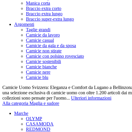
Manica corta
Braccio extra corto
Braccio extra lungo
Braccio super-extra lungo
Argomenti
Taglie grandi
Camicie da lavoro
Camicie casual
Camicie da gala e da sposa
Camicie non stirate
Camicie con polsino rovesciato
Camicie sostenibili
Camicie bianche
Camicie nere
Camicie blu
Camicie Uomo Svizzera: Eleganza e Comfort da Lugano a Bellinzona 
una selezione esclusiva di camicie uomo con oltre 1.200 articoli dai mi
collezioni sono pensate per l'uomo...
Ulteriori informazioni
Alla categoria Maglia e sudore
Marche
OLYMP
CASAMODA
REDMOND