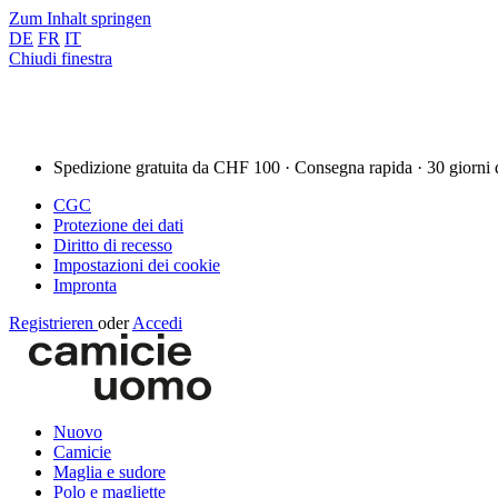
Zum Inhalt springen
DE
FR
IT
Chiudi finestra
Spedizione gratuita da CHF 100 · Consegna rapida · 30 giorni 
CGC
Protezione dei dati
Diritto di recesso
Impostazioni dei cookie
Impronta
Registrieren
oder
Accedi
Nuovo
Camicie
Maglia e sudore
Polo e magliette