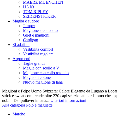
MAERZ MUENCHEN
HAJO
TOM RIPLEY
SEIDENSTICKER
Maglia e sudore
Jumper
Maglione a collo alto
Gilet e maglioni
Cardigan
Si adatta a
Vestibilità comfort
Vestibilità regolare
Argomenti
Taglie grandi
Maglia con scollo a V
Maglione con collo rotondo
Maglia di cotone
Nuovo maglione di lana
Maglioni e Felpe Uomo Svizzera: Calore Elegante da Lugano a Locarn
strick e sweat comprende oltre 220 capi selezionati per l'uomo che appr
nobili. Dal pullover in lana...
Ulteriori informazioni
Alla categoria Polo e magliette
Marche