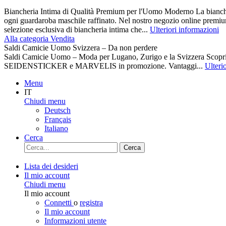
Biancheria Intima di Qualità Premium per l'Uomo Moderno La biancher
ogni guardaroba maschile raffinato. Nel nostro negozio online premiu
selezione esclusiva di biancheria intima che...
Ulteriori informazioni
Alla categoria Vendita
Saldi Camicie Uomo Svizzera – Da non perdere
Saldi Camicie Uomo – Moda per Lugano, Zurigo e la Svizzera Scoprite 
SEIDENSTICKER e MARVELIS in promozione. Vantaggi...
Ulteri
Menu
IT
Chiudi menu
Deutsch
Français
Italiano
Cerca
Cerca
Lista dei desideri
Il mio account
Chiudi menu
Il mio account
Connetti
o
registra
Il mio account
Informazioni utente