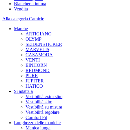
Biancheria intima
Vendita
Alla categoria Camicie
Marche
ARTIGIANO
OLYMP
SEIDENSTICKER
MARVELIS
CASAMODA
VENTI
EINHORN
REDMOND
PURE
JUPITER
HATICO
Si adatta a
Vestibilità extra slim
Vestibilità slim
Vestibilità su misura
Vestibilità regolare
Comfort Fit
Lunghezze delle maniche
Manica lunga