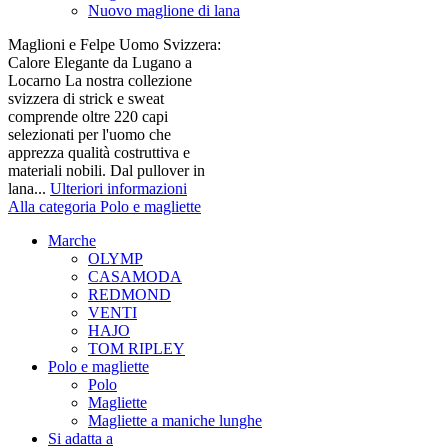
Nuovo maglione di lana
Maglioni e Felpe Uomo Svizzera:
Calore Elegante da Lugano a
Locarno La nostra collezione
svizzera di strick e sweat
comprende oltre 220 capi
selezionati per l'uomo che
apprezza qualità costruttiva e
materiali nobili. Dal pullover in
lana...
Ulteriori informazioni
Alla categoria Polo e magliette
Marche
OLYMP
CASAMODA
REDMOND
VENTI
HAJO
TOM RIPLEY
Polo e magliette
Polo
Magliette
Magliette a maniche lunghe
Si adatta a