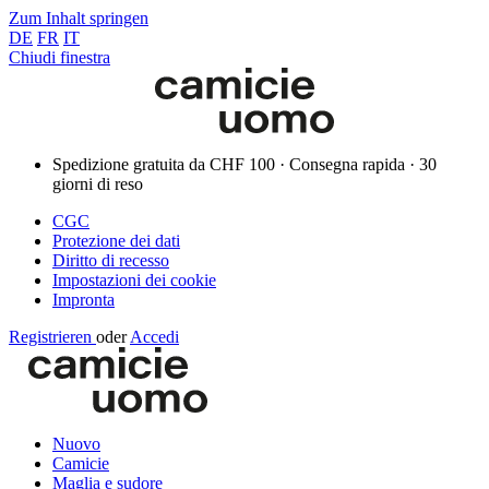
Zum Inhalt springen
DE
FR
IT
Chiudi finestra
Spedizione gratuita da CHF 100 · Consegna rapida · 30
giorni di reso
CGC
Protezione dei dati
Diritto di recesso
Impostazioni dei cookie
Impronta
Registrieren
oder
Accedi
Nuovo
Camicie
Maglia e sudore