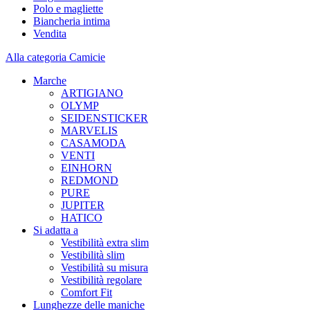
Polo e magliette
Biancheria intima
Vendita
Alla categoria Camicie
Marche
ARTIGIANO
OLYMP
SEIDENSTICKER
MARVELIS
CASAMODA
VENTI
EINHORN
REDMOND
PURE
JUPITER
HATICO
Si adatta a
Vestibilità extra slim
Vestibilità slim
Vestibilità su misura
Vestibilità regolare
Comfort Fit
Lunghezze delle maniche