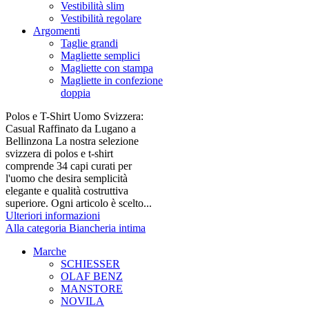
Vestibilità slim
Vestibilità regolare
Argomenti
Taglie grandi
Magliette semplici
Magliette con stampa
Magliette in confezione
doppia
Polos e T-Shirt Uomo Svizzera:
Casual Raffinato da Lugano a
Bellinzona La nostra selezione
svizzera di polos e t-shirt
comprende 34 capi curati per
l'uomo che desira semplicità
elegante e qualità costruttiva
superiore. Ogni articolo è scelto...
Ulteriori informazioni
Alla categoria Biancheria intima
Marche
SCHIESSER
OLAF BENZ
MANSTORE
NOVILA