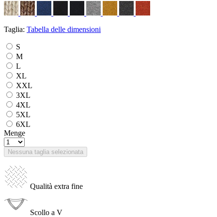
Taglia:
Tabella delle dimensioni
S
M
L
XL
XXL
3XL
4XL
5XL
6XL
Menge
Nessuna taglia selezionata
Qualità extra fine
Scollo a V