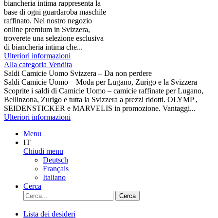
biancheria intima rappresenta la
base di ogni guardaroba maschile
raffinato. Nel nostro negozio
online premium in Svizzera,
troverete una selezione esclusiva
di biancheria intima che...
Ulteriori informazioni
Alla categoria Vendita
Saldi Camicie Uomo Svizzera – Da non perdere
Saldi Camicie Uomo – Moda per Lugano, Zurigo e la Svizzera
Scoprite i saldi di Camicie Uomo – camicie raffinate per Lugano,
Bellinzona, Zurigo e tutta la Svizzera a prezzi ridotti. OLYMP ,
SEIDENSTICKER e MARVELIS in promozione. Vantaggi...
Ulteriori informazioni
Menu
IT
Chiudi menu
Deutsch
Français
Italiano
Cerca
Cerca
Lista dei desideri