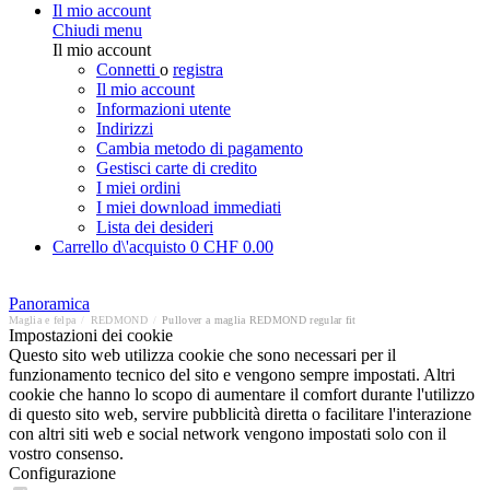
Il mio account
Chiudi menu
Il mio account
Connetti
o
registra
Il mio account
Informazioni utente
Indirizzi
Cambia metodo di pagamento
Gestisci carte di credito
I miei ordini
I miei download immediati
Lista dei desideri
Carrello d\'acquisto
0
CHF 0.00
Panoramica
Maglia e felpa
/
REDMOND
/
Pullover a maglia REDMOND regular fit
Impostazioni dei cookie
Questo sito web utilizza cookie che sono necessari per il
funzionamento tecnico del sito e vengono sempre impostati. Altri
cookie che hanno lo scopo di aumentare il comfort durante l'utilizzo
di questo sito web, servire pubblicità diretta o facilitare l'interazione
con altri siti web e social network vengono impostati solo con il
vostro consenso.
Configurazione