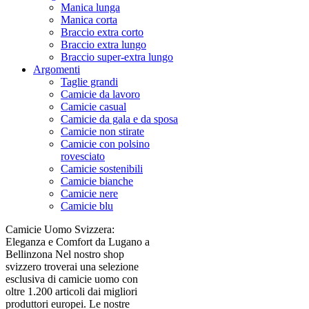
Manica lunga
Manica corta
Braccio extra corto
Braccio extra lungo
Braccio super-extra lungo
Argomenti
Taglie grandi
Camicie da lavoro
Camicie casual
Camicie da gala e da sposa
Camicie non stirate
Camicie con polsino
rovesciato
Camicie sostenibili
Camicie bianche
Camicie nere
Camicie blu
Camicie Uomo Svizzera:
Eleganza e Comfort da Lugano a
Bellinzona Nel nostro shop
svizzero troverai una selezione
esclusiva di camicie uomo con
oltre 1.200 articoli dai migliori
produttori europei. Le nostre