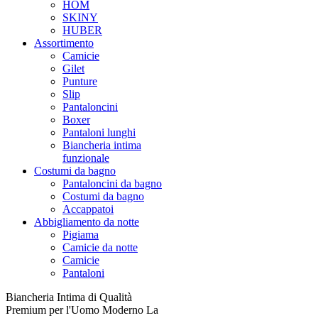
HOM
SKINY
HUBER
Assortimento
Camicie
Gilet
Punture
Slip
Pantaloncini
Boxer
Pantaloni lunghi
Biancheria intima
funzionale
Costumi da bagno
Pantaloncini da bagno
Costumi da bagno
Accappatoi
Abbigliamento da notte
Pigiama
Camicie da notte
Camicie
Pantaloni
Biancheria Intima di Qualità
Premium per l'Uomo Moderno La