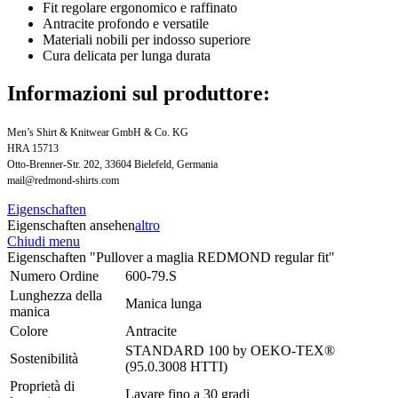
Fit regolare ergonomico e raffinato
Antracite profondo e versatile
Materiali nobili per indosso superiore
Cura delicata per lunga durata
Informazioni sul produttore:
Men’s Shirt & Knitwear GmbH & Co. KG
HRA 15713
Otto-Brenner-Str. 202, 33604 Bielefeld, Germania
mail@redmond-shirts.com
Eigenschaften
Eigenschaften ansehen
altro
Chiudi menu
Eigenschaften "Pullover a maglia REDMOND regular fit"
Numero Ordine
600-79.S
Lunghezza della
Manica lunga
manica
Colore
Antracite
STANDARD 100 by OEKO-TEX®
Sostenibilità
(95.0.3008 HTTI)
Proprietà di
Lavare fino a 30 gradi