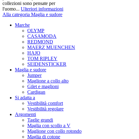
collezioni sono pensate per
l'uomo...
Ulteriori informazioni
Alla categoria Maglia e sudore
Marche
OLYMP
CASAMODA
REDMOND
MAERZ MUENCHEN
HAJO
TOM RIPLEY
SEIDENSTICKER
Maglia e sudore
Jumper
Maglione a collo alto
Gilet e maglioni
Cardigan
Si adatta a
Vestibilità comfort
Vestibilità regolare
Argomenti
Taglie grandi
Maglia con scollo a V
Maglione con collo rotondo
Maglia di cotone