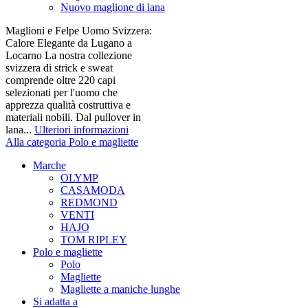
Nuovo maglione di lana
Maglioni e Felpe Uomo Svizzera:
Calore Elegante da Lugano a
Locarno La nostra collezione
svizzera di strick e sweat
comprende oltre 220 capi
selezionati per l'uomo che
apprezza qualità costruttiva e
materiali nobili. Dal pullover in
lana...
Ulteriori informazioni
Alla categoria Polo e magliette
Marche
OLYMP
CASAMODA
REDMOND
VENTI
HAJO
TOM RIPLEY
Polo e magliette
Polo
Magliette
Magliette a maniche lunghe
Si adatta a