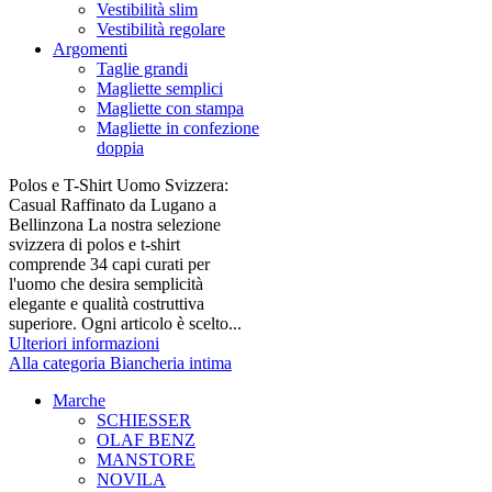
Vestibilità slim
Vestibilità regolare
Argomenti
Taglie grandi
Magliette semplici
Magliette con stampa
Magliette in confezione
doppia
Polos e T-Shirt Uomo Svizzera:
Casual Raffinato da Lugano a
Bellinzona La nostra selezione
svizzera di polos e t-shirt
comprende 34 capi curati per
l'uomo che desira semplicità
elegante e qualità costruttiva
superiore. Ogni articolo è scelto...
Ulteriori informazioni
Alla categoria Biancheria intima
Marche
SCHIESSER
OLAF BENZ
MANSTORE
NOVILA