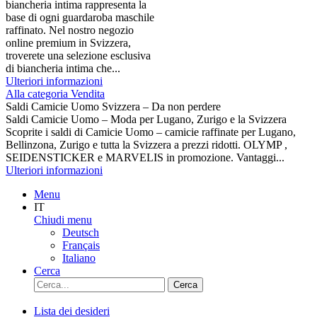
biancheria intima rappresenta la
base di ogni guardaroba maschile
raffinato. Nel nostro negozio
online premium in Svizzera,
troverete una selezione esclusiva
di biancheria intima che...
Ulteriori informazioni
Alla categoria Vendita
Saldi Camicie Uomo Svizzera – Da non perdere
Saldi Camicie Uomo – Moda per Lugano, Zurigo e la Svizzera
Scoprite i saldi di Camicie Uomo – camicie raffinate per Lugano,
Bellinzona, Zurigo e tutta la Svizzera a prezzi ridotti. OLYMP ,
SEIDENSTICKER e MARVELIS in promozione. Vantaggi...
Ulteriori informazioni
Menu
IT
Chiudi menu
Deutsch
Français
Italiano
Cerca
Cerca
Lista dei desideri