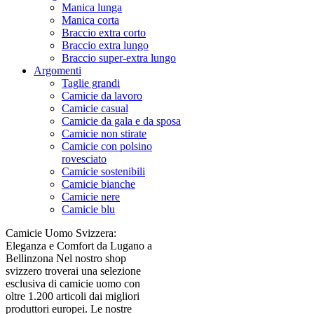
Manica lunga
Manica corta
Braccio extra corto
Braccio extra lungo
Braccio super-extra lungo
Argomenti
Taglie grandi
Camicie da lavoro
Camicie casual
Camicie da gala e da sposa
Camicie non stirate
Camicie con polsino
rovesciato
Camicie sostenibili
Camicie bianche
Camicie nere
Camicie blu
Camicie Uomo Svizzera:
Eleganza e Comfort da Lugano a
Bellinzona Nel nostro shop
svizzero troverai una selezione
esclusiva di camicie uomo con
oltre 1.200 articoli dai migliori
produttori europei. Le nostre