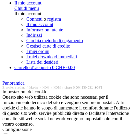
Il mio account
Chiudi menu
Il mio account
Connetti
o
registra
Il mio account
Informazioni utente
Indirizzi
Cambia metodo di pagamento
Gestisci carte di credito
I miei ordini
I miei download immediati
Lista dei desideri
Carrello d\'acquisto
0
CHF 0.00
Panoramica
Biancheria intima
/
Marche
/
HOM
/
HOM
/
shorts HOM TENCEL SOFT
Impostazioni dei cookie
Questo sito web utilizza cookie che sono necessari per il
funzionamento tecnico del sito e vengono sempre impostati. Altri
cookie che hanno lo scopo di aumentare il comfort durante l'utilizzo
di questo sito web, servire pubblicità diretta o facilitare l'interazione
con altri siti web e social network vengono impostati solo con il
vostro consenso.
Configurazione