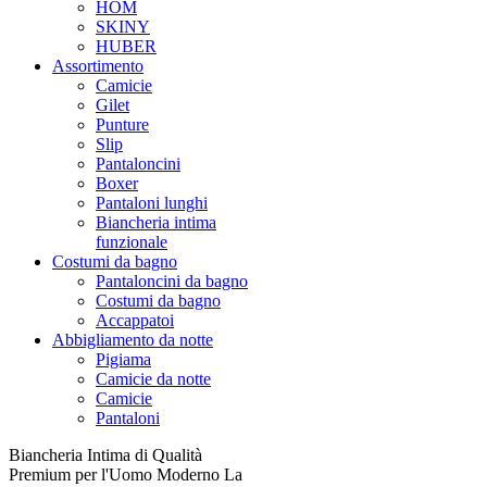
HOM
SKINY
HUBER
Assortimento
Camicie
Gilet
Punture
Slip
Pantaloncini
Boxer
Pantaloni lunghi
Biancheria intima
funzionale
Costumi da bagno
Pantaloncini da bagno
Costumi da bagno
Accappatoi
Abbigliamento da notte
Pigiama
Camicie da notte
Camicie
Pantaloni
Biancheria Intima di Qualità
Premium per l'Uomo Moderno La