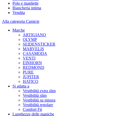
Polo e magliette
Biancheria intima
Vendita
Alla categoria Camicie
Marche
ARTIGIANO
OLYMP
SEIDENSTICKER
MARVELIS
CASAMODA
VENTI
EINHORN
REDMOND
PURE
JUPITER
HATICO
Si adatta a
Vestibilità extra slim
Vestibilità slim
Vestibilità su misura
Vestibilità regolare
Comfort Fit
Lunghezze delle maniche