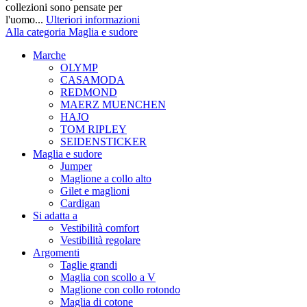
collezioni sono pensate per
l'uomo...
Ulteriori informazioni
Alla categoria Maglia e sudore
Marche
OLYMP
CASAMODA
REDMOND
MAERZ MUENCHEN
HAJO
TOM RIPLEY
SEIDENSTICKER
Maglia e sudore
Jumper
Maglione a collo alto
Gilet e maglioni
Cardigan
Si adatta a
Vestibilità comfort
Vestibilità regolare
Argomenti
Taglie grandi
Maglia con scollo a V
Maglione con collo rotondo
Maglia di cotone