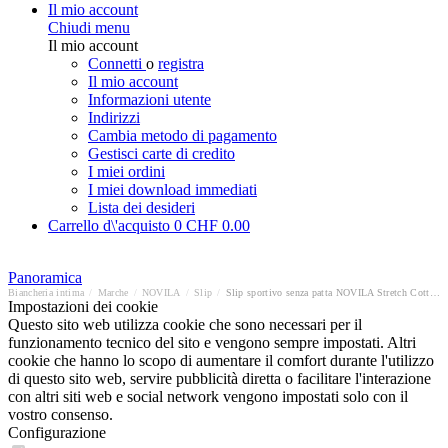
Il mio account
Chiudi menu
Il mio account
Connetti
o
registra
Il mio account
Informazioni utente
Indirizzi
Cambia metodo di pagamento
Gestisci carte di credito
I miei ordini
I miei download immediati
Lista dei desideri
Carrello d\'acquisto
0
CHF 0.00
Panoramica
Biancheria intima
/
Marche
/
NOVILA
/
Slip
/
Slip sportivo senza patta NOVILA Stretch Cotton
Impostazioni dei cookie
Questo sito web utilizza cookie che sono necessari per il
funzionamento tecnico del sito e vengono sempre impostati. Altri
cookie che hanno lo scopo di aumentare il comfort durante l'utilizzo
di questo sito web, servire pubblicità diretta o facilitare l'interazione
con altri siti web e social network vengono impostati solo con il
vostro consenso.
Configurazione