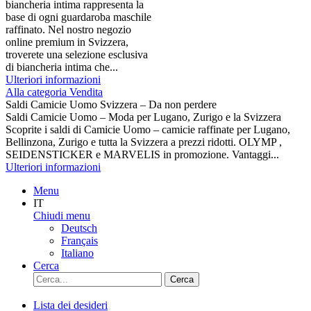
biancheria intima rappresenta la
base di ogni guardaroba maschile
raffinato. Nel nostro negozio
online premium in Svizzera,
troverete una selezione esclusiva
di biancheria intima che...
Ulteriori informazioni
Alla categoria Vendita
Saldi Camicie Uomo Svizzera – Da non perdere
Saldi Camicie Uomo – Moda per Lugano, Zurigo e la Svizzera
Scoprite i saldi di Camicie Uomo – camicie raffinate per Lugano,
Bellinzona, Zurigo e tutta la Svizzera a prezzi ridotti. OLYMP ,
SEIDENSTICKER e MARVELIS in promozione. Vantaggi...
Ulteriori informazioni
Menu
IT
Chiudi menu
Deutsch
Français
Italiano
Cerca
Cerca
Lista dei desideri