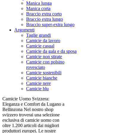
Manica lunga
Manica corta
Braccio extra corto
Braccio extra lungo
Braccio super-extra lungo
Argomenti
Taglie grandi
Camicie da lavoro
Camicie casual
Camicie da gala e da sposa
Camicie non stirate
Camicie con polsino
rovesciato
Camicie sostenibili
Camicie bianche
Camicie nere
Camicie blu
Camicie Uomo Svizzera:
Eleganza e Comfort da Lugano a
Bellinzona Nel nostro shop
svizzero troverai una selezione
esclusiva di camicie uomo con
oltre 1.200 articoli dai migliori
produttori europei. Le nostre