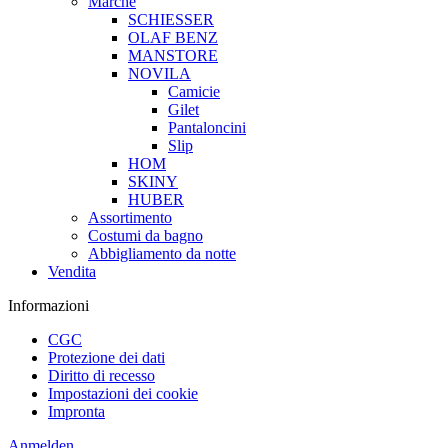
Marche
SCHIESSER
OLAF BENZ
MANSTORE
NOVILA
Camicie
Gilet
Pantaloncini
Slip
HOM
SKINY
HUBER
Assortimento
Costumi da bagno
Abbigliamento da notte
Vendita
Informazioni
CGC
Protezione dei dati
Diritto di recesso
Impostazioni dei cookie
Impronta
Anmelden