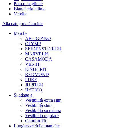
Polo e magliette
Biancheria intima
Vendita
Alla categoria Camicie
Marche
ARTIGIANO
OLYMP
SEIDENSTICKER
MARVELIS
CASAMODA
VENTI
EINHORN
REDMOND
PURE
JUPITER
HATICO
Si adatta a
Vestibilità extra slim
Vestibilità slim
Vestibilità su misura
Vestibilità regolare
Comfort Fit
Lunghezze delle maniche