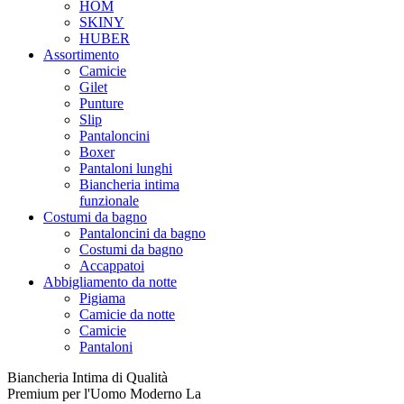
HOM
SKINY
HUBER
Assortimento
Camicie
Gilet
Punture
Slip
Pantaloncini
Boxer
Pantaloni lunghi
Biancheria intima
funzionale
Costumi da bagno
Pantaloncini da bagno
Costumi da bagno
Accappatoi
Abbigliamento da notte
Pigiama
Camicie da notte
Camicie
Pantaloni
Biancheria Intima di Qualità
Premium per l'Uomo Moderno La