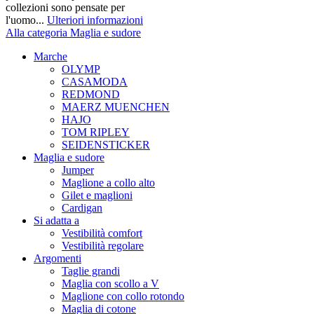
collezioni sono pensate per
l'uomo...
Ulteriori informazioni
Alla categoria Maglia e sudore
Marche
OLYMP
CASAMODA
REDMOND
MAERZ MUENCHEN
HAJO
TOM RIPLEY
SEIDENSTICKER
Maglia e sudore
Jumper
Maglione a collo alto
Gilet e maglioni
Cardigan
Si adatta a
Vestibilità comfort
Vestibilità regolare
Argomenti
Taglie grandi
Maglia con scollo a V
Maglione con collo rotondo
Maglia di cotone