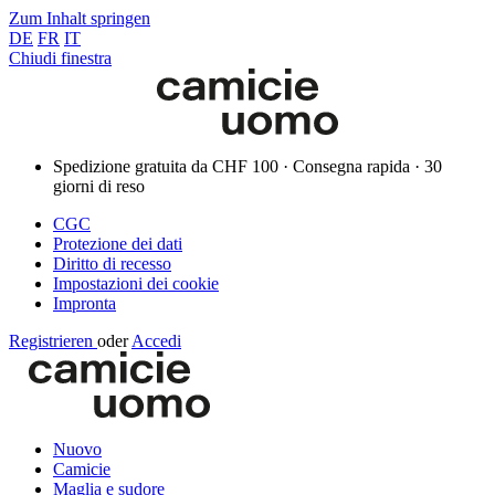
Zum Inhalt springen
DE
FR
IT
Chiudi finestra
Spedizione gratuita da CHF 100 · Consegna rapida · 30
giorni di reso
CGC
Protezione dei dati
Diritto di recesso
Impostazioni dei cookie
Impronta
Registrieren
oder
Accedi
Nuovo
Camicie
Maglia e sudore