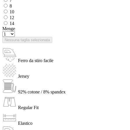
7
8
10
12
14
Menge
Nessuna taglia selezionata
Ferro da stiro facile
Jersey
92% cotone / 8% spandex
Regular Fit
Elastico