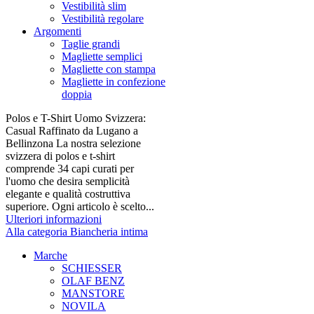
Vestibilità slim
Vestibilità regolare
Argomenti
Taglie grandi
Magliette semplici
Magliette con stampa
Magliette in confezione
doppia
Polos e T-Shirt Uomo Svizzera:
Casual Raffinato da Lugano a
Bellinzona La nostra selezione
svizzera di polos e t-shirt
comprende 34 capi curati per
l'uomo che desira semplicità
elegante e qualità costruttiva
superiore. Ogni articolo è scelto...
Ulteriori informazioni
Alla categoria Biancheria intima
Marche
SCHIESSER
OLAF BENZ
MANSTORE
NOVILA