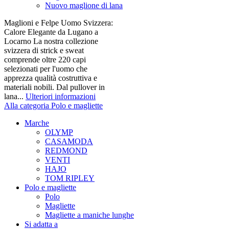
Nuovo maglione di lana
Maglioni e Felpe Uomo Svizzera:
Calore Elegante da Lugano a
Locarno La nostra collezione
svizzera di strick e sweat
comprende oltre 220 capi
selezionati per l'uomo che
apprezza qualità costruttiva e
materiali nobili. Dal pullover in
lana...
Ulteriori informazioni
Alla categoria Polo e magliette
Marche
OLYMP
CASAMODA
REDMOND
VENTI
HAJO
TOM RIPLEY
Polo e magliette
Polo
Magliette
Magliette a maniche lunghe
Si adatta a