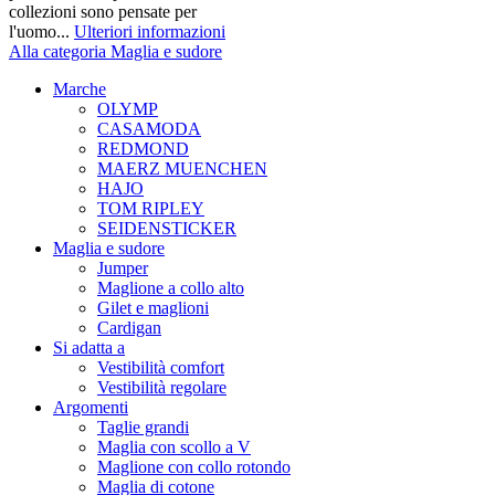
collezioni sono pensate per
l'uomo...
Ulteriori informazioni
Alla categoria Maglia e sudore
Marche
OLYMP
CASAMODA
REDMOND
MAERZ MUENCHEN
HAJO
TOM RIPLEY
SEIDENSTICKER
Maglia e sudore
Jumper
Maglione a collo alto
Gilet e maglioni
Cardigan
Si adatta a
Vestibilità comfort
Vestibilità regolare
Argomenti
Taglie grandi
Maglia con scollo a V
Maglione con collo rotondo
Maglia di cotone