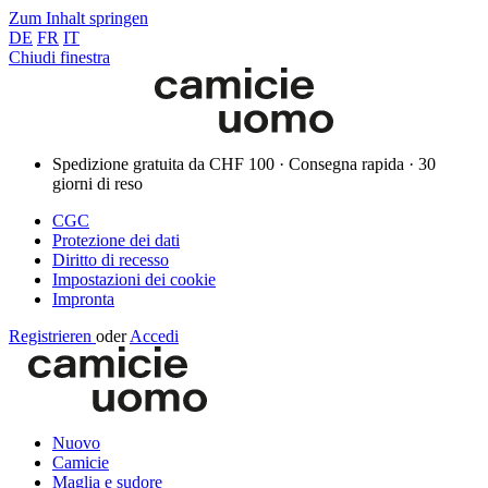
Zum Inhalt springen
DE
FR
IT
Chiudi finestra
Spedizione gratuita da CHF 100 · Consegna rapida · 30
giorni di reso
CGC
Protezione dei dati
Diritto di recesso
Impostazioni dei cookie
Impronta
Registrieren
oder
Accedi
Nuovo
Camicie
Maglia e sudore