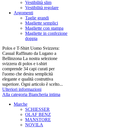
Vestibilità slim
Vestibilità regolare
Argomenti
Taglie grandi
Magliette semplici
Magliette con stampa
Magliette in confezione
doppia
Polos e T-Shirt Uomo Svizzera:
Casual Raffinato da Lugano a
Bellinzona La nostra selezione
svizzera di polos e t-shirt
comprende 34 capi curati per
l'uomo che desira semplicità
elegante e qualità costruttiva
superiore. Ogni articolo è scelto...
Ulteriori informazioni
Alla categoria Biancheria intima
Marche
SCHIESSER
OLAF BENZ
MANSTORE
NOVILA