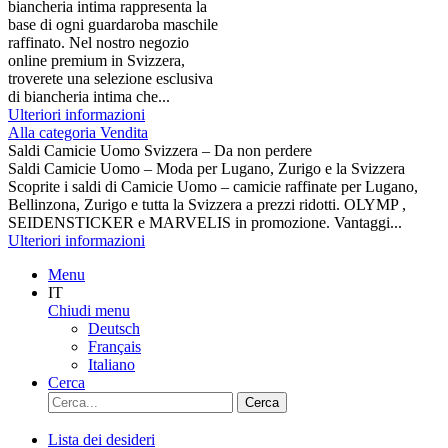
biancheria intima rappresenta la
base di ogni guardaroba maschile
raffinato. Nel nostro negozio
online premium in Svizzera,
troverete una selezione esclusiva
di biancheria intima che...
Ulteriori informazioni
Alla categoria Vendita
Saldi Camicie Uomo Svizzera – Da non perdere
Saldi Camicie Uomo – Moda per Lugano, Zurigo e la Svizzera
Scoprite i saldi di Camicie Uomo – camicie raffinate per Lugano,
Bellinzona, Zurigo e tutta la Svizzera a prezzi ridotti. OLYMP ,
SEIDENSTICKER e MARVELIS in promozione. Vantaggi...
Ulteriori informazioni
Menu
IT
Chiudi menu
Deutsch
Français
Italiano
Cerca
Cerca
Lista dei desideri