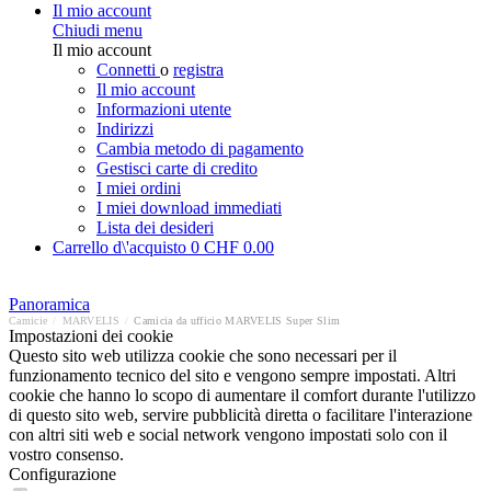
Il mio account
Chiudi menu
Il mio account
Connetti
o
registra
Il mio account
Informazioni utente
Indirizzi
Cambia metodo di pagamento
Gestisci carte di credito
I miei ordini
I miei download immediati
Lista dei desideri
Carrello d\'acquisto
0
CHF 0.00
Panoramica
Camicie
/
MARVELIS
/
Camicia da ufficio MARVELIS Super Slim
Impostazioni dei cookie
Questo sito web utilizza cookie che sono necessari per il
funzionamento tecnico del sito e vengono sempre impostati. Altri
cookie che hanno lo scopo di aumentare il comfort durante l'utilizzo
di questo sito web, servire pubblicità diretta o facilitare l'interazione
con altri siti web e social network vengono impostati solo con il
vostro consenso.
Configurazione