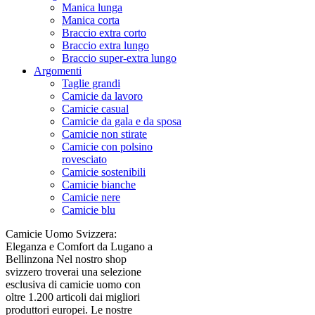
Manica lunga
Manica corta
Braccio extra corto
Braccio extra lungo
Braccio super-extra lungo
Argomenti
Taglie grandi
Camicie da lavoro
Camicie casual
Camicie da gala e da sposa
Camicie non stirate
Camicie con polsino
rovesciato
Camicie sostenibili
Camicie bianche
Camicie nere
Camicie blu
Camicie Uomo Svizzera:
Eleganza e Comfort da Lugano a
Bellinzona Nel nostro shop
svizzero troverai una selezione
esclusiva di camicie uomo con
oltre 1.200 articoli dai migliori
produttori europei. Le nostre