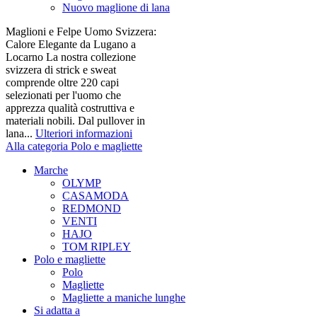
Nuovo maglione di lana
Maglioni e Felpe Uomo Svizzera:
Calore Elegante da Lugano a
Locarno La nostra collezione
svizzera di strick e sweat
comprende oltre 220 capi
selezionati per l'uomo che
apprezza qualità costruttiva e
materiali nobili. Dal pullover in
lana...
Ulteriori informazioni
Alla categoria Polo e magliette
Marche
OLYMP
CASAMODA
REDMOND
VENTI
HAJO
TOM RIPLEY
Polo e magliette
Polo
Magliette
Magliette a maniche lunghe
Si adatta a