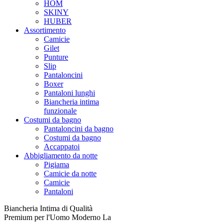
HOM
SKINY
HUBER
Assortimento
Camicie
Gilet
Punture
Slip
Pantaloncini
Boxer
Pantaloni lunghi
Biancheria intima
funzionale
Costumi da bagno
Pantaloncini da bagno
Costumi da bagno
Accappatoi
Abbigliamento da notte
Pigiama
Camicie da notte
Camicie
Pantaloni
Biancheria Intima di Qualità
Premium per l'Uomo Moderno La