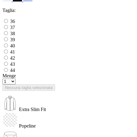
Taglia:
36
37
38
39
40
41
42
43
44
Menge
Nessuna taglia selezionata
Extra Slim Fit
Popeline