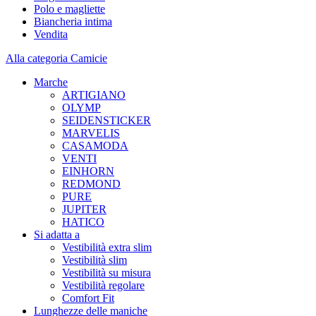
Polo e magliette
Biancheria intima
Vendita
Alla categoria Camicie
Marche
ARTIGIANO
OLYMP
SEIDENSTICKER
MARVELIS
CASAMODA
VENTI
EINHORN
REDMOND
PURE
JUPITER
HATICO
Si adatta a
Vestibilità extra slim
Vestibilità slim
Vestibilità su misura
Vestibilità regolare
Comfort Fit
Lunghezze delle maniche