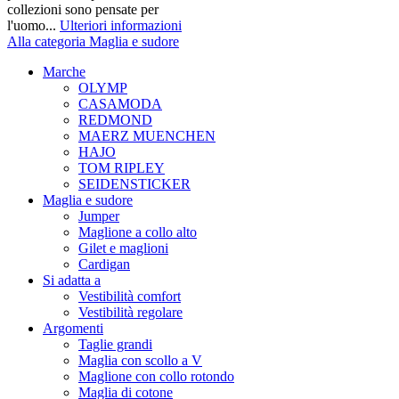
collezioni sono pensate per
l'uomo...
Ulteriori informazioni
Alla categoria Maglia e sudore
Marche
OLYMP
CASAMODA
REDMOND
MAERZ MUENCHEN
HAJO
TOM RIPLEY
SEIDENSTICKER
Maglia e sudore
Jumper
Maglione a collo alto
Gilet e maglioni
Cardigan
Si adatta a
Vestibilità comfort
Vestibilità regolare
Argomenti
Taglie grandi
Maglia con scollo a V
Maglione con collo rotondo
Maglia di cotone