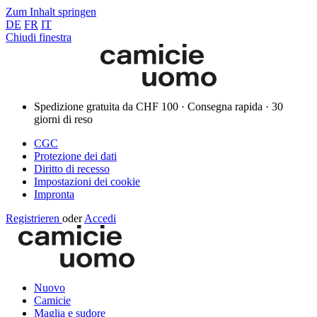
Zum Inhalt springen
DE
FR
IT
Chiudi finestra
Spedizione gratuita da CHF 100 · Consegna rapida · 30
giorni di reso
CGC
Protezione dei dati
Diritto di recesso
Impostazioni dei cookie
Impronta
Registrieren
oder
Accedi
Nuovo
Camicie
Maglia e sudore