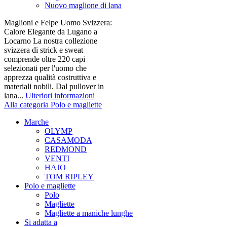
Nuovo maglione di lana
Maglioni e Felpe Uomo Svizzera:
Calore Elegante da Lugano a
Locarno La nostra collezione
svizzera di strick e sweat
comprende oltre 220 capi
selezionati per l'uomo che
apprezza qualità costruttiva e
materiali nobili. Dal pullover in
lana...
Ulteriori informazioni
Alla categoria Polo e magliette
Marche
OLYMP
CASAMODA
REDMOND
VENTI
HAJO
TOM RIPLEY
Polo e magliette
Polo
Magliette
Magliette a maniche lunghe
Si adatta a