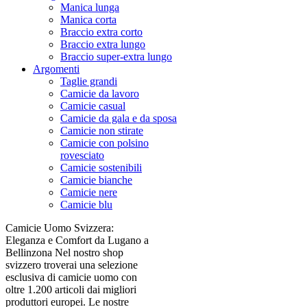
Manica lunga
Manica corta
Braccio extra corto
Braccio extra lungo
Braccio super-extra lungo
Argomenti
Taglie grandi
Camicie da lavoro
Camicie casual
Camicie da gala e da sposa
Camicie non stirate
Camicie con polsino
rovesciato
Camicie sostenibili
Camicie bianche
Camicie nere
Camicie blu
Camicie Uomo Svizzera:
Eleganza e Comfort da Lugano a
Bellinzona Nel nostro shop
svizzero troverai una selezione
esclusiva di camicie uomo con
oltre 1.200 articoli dai migliori
produttori europei. Le nostre