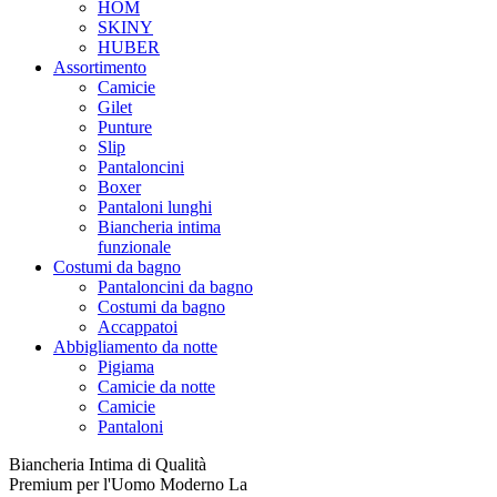
HOM
SKINY
HUBER
Assortimento
Camicie
Gilet
Punture
Slip
Pantaloncini
Boxer
Pantaloni lunghi
Biancheria intima
funzionale
Costumi da bagno
Pantaloncini da bagno
Costumi da bagno
Accappatoi
Abbigliamento da notte
Pigiama
Camicie da notte
Camicie
Pantaloni
Biancheria Intima di Qualità
Premium per l'Uomo Moderno La