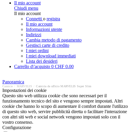
Il mio account
Chiudi menu
Il mio account
Connetti
o
registra
Il mio account
Informazioni utente
Indirizzi
Cambia metodo di pagamento
Gestisci carte di credito
I miei ordini
I miei download immediati
Lista dei desideri
Carrello d\'acquisto
0
CHF 0.00
Panoramica
Camicie
/
MARVELIS
/
Camicia da ufficio MARVELIS Super Slim
Impostazioni dei cookie
Questo sito web utilizza cookie che sono necessari per il
funzionamento tecnico del sito e vengono sempre impostati. Altri
cookie che hanno lo scopo di aumentare il comfort durante l'utilizzo
di questo sito web, servire pubblicità diretta o facilitare l'interazione
con altri siti web e social network vengono impostati solo con il
vostro consenso.
Configurazione