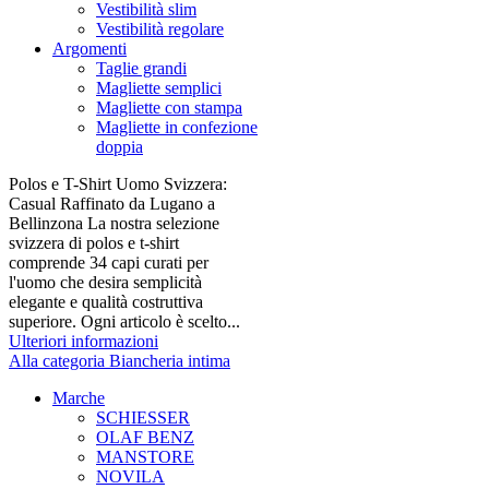
Vestibilità slim
Vestibilità regolare
Argomenti
Taglie grandi
Magliette semplici
Magliette con stampa
Magliette in confezione
doppia
Polos e T-Shirt Uomo Svizzera:
Casual Raffinato da Lugano a
Bellinzona La nostra selezione
svizzera di polos e t-shirt
comprende 34 capi curati per
l'uomo che desira semplicità
elegante e qualità costruttiva
superiore. Ogni articolo è scelto...
Ulteriori informazioni
Alla categoria Biancheria intima
Marche
SCHIESSER
OLAF BENZ
MANSTORE
NOVILA