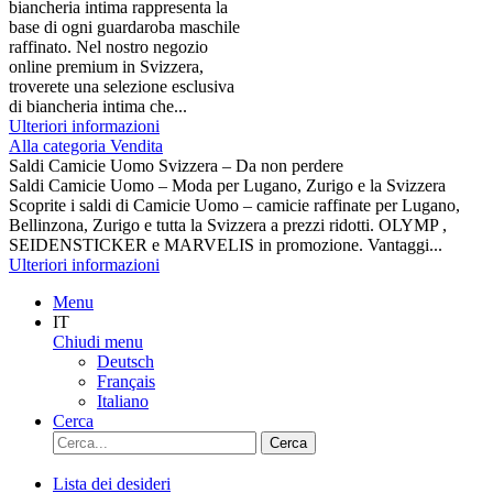
biancheria intima rappresenta la
base di ogni guardaroba maschile
raffinato. Nel nostro negozio
online premium in Svizzera,
troverete una selezione esclusiva
di biancheria intima che...
Ulteriori informazioni
Alla categoria Vendita
Saldi Camicie Uomo Svizzera – Da non perdere
Saldi Camicie Uomo – Moda per Lugano, Zurigo e la Svizzera
Scoprite i saldi di Camicie Uomo – camicie raffinate per Lugano,
Bellinzona, Zurigo e tutta la Svizzera a prezzi ridotti. OLYMP ,
SEIDENSTICKER e MARVELIS in promozione. Vantaggi...
Ulteriori informazioni
Menu
IT
Chiudi menu
Deutsch
Français
Italiano
Cerca
Cerca
Lista dei desideri