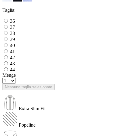
Taglia:
36
37
38
39
40
41
42
43
44
Menge
Nessuna taglia selezionata
Extra Slim Fit
Popeline