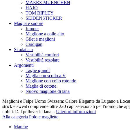
MAERZ MUENCHEN
HAJO
TOM RIPLEY
SEIDENSTICKER
Maglia e sudore
Jumper
Maglione a collo alto
Gilet e maglioni
Cardigan
Si adatta a
Vestibilità comfort
Vestibilità regolare
Argomenti
Taglie grandi
Maglia con scollo a V
Maglione con collo rotondo
Maglia di cotone
Nuovo maglione di lana
Maglioni e Felpe Uomo Svizzera: Calore Elegante da Lugano a Locarn
strick e sweat comprende oltre 220 capi selezionati per l'uomo che appr
nobili. Dal pullover in lana...
Ulteriori informazioni
Alla categoria Polo e magliette
Marche