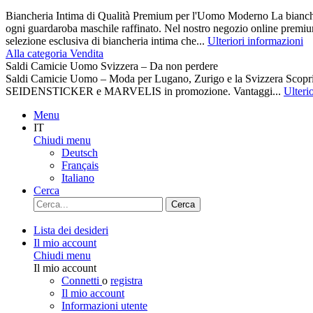
Biancheria Intima di Qualità Premium per l'Uomo Moderno La biancher
ogni guardaroba maschile raffinato. Nel nostro negozio online premiu
selezione esclusiva di biancheria intima che...
Ulteriori informazioni
Alla categoria Vendita
Saldi Camicie Uomo Svizzera – Da non perdere
Saldi Camicie Uomo – Moda per Lugano, Zurigo e la Svizzera Scoprite 
SEIDENSTICKER e MARVELIS in promozione. Vantaggi...
Ulteri
Menu
IT
Chiudi menu
Deutsch
Français
Italiano
Cerca
Cerca
Lista dei desideri
Il mio account
Chiudi menu
Il mio account
Connetti
o
registra
Il mio account
Informazioni utente