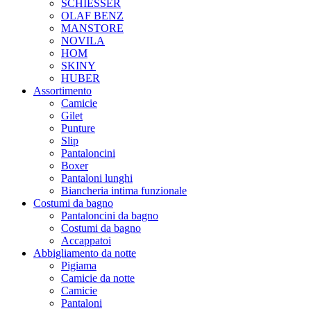
SCHIESSER
OLAF BENZ
MANSTORE
NOVILA
HOM
SKINY
HUBER
Assortimento
Camicie
Gilet
Punture
Slip
Pantaloncini
Boxer
Pantaloni lunghi
Biancheria intima funzionale
Costumi da bagno
Pantaloncini da bagno
Costumi da bagno
Accappatoi
Abbigliamento da notte
Pigiama
Camicie da notte
Camicie
Pantaloni