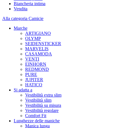
Biancheria intima
Vendita
Alla categoria Camicie
Marche
ARTIGIANO
OLYMP
SEIDENSTICKER
MARVELIS
CASAMODA
VENTI
EINHORN
REDMOND
PURE
JUPITER
HATICO
Si adatta a
Vestibilità extra slim
Vestibilità slim
Vestibilità su misura
Vestibilità regolare
Comfort Fit
Lunghezze delle maniche
Manica lunga