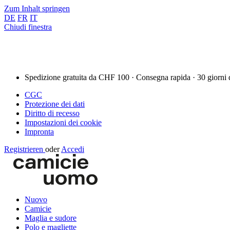
Zum Inhalt springen
DE
FR
IT
Chiudi finestra
Spedizione gratuita da CHF 100 · Consegna rapida · 30 giorni 
CGC
Protezione dei dati
Diritto di recesso
Impostazioni dei cookie
Impronta
Registrieren
oder
Accedi
Nuovo
Camicie
Maglia e sudore
Polo e magliette