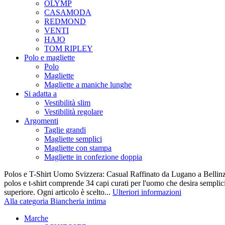
OLYMP
CASAMODA
REDMOND
VENTI
HAJO
TOM RIPLEY
Polo e magliette
Polo
Magliette
Magliette a maniche lunghe
Si adatta a
Vestibilità slim
Vestibilità regolare
Argomenti
Taglie grandi
Magliette semplici
Magliette con stampa
Magliette in confezione doppia
Polos e T-Shirt Uomo Svizzera: Casual Raffinato da Lugano a Bellinz
polos e t-shirt comprende 34 capi curati per l'uomo che desira semplicit
superiore. Ogni articolo è scelto...
Ulteriori informazioni
Alla categoria Biancheria intima
Marche