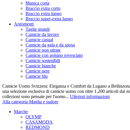
Manica corta
Braccio extra corto
Braccio extra lungo
Braccio super-extra lungo
Argomenti
Taglie grandi
Camicie da lavoro
Camicie casual
Camicie da gala e da sposa
Camicie non stirate
Camicie con polsino rovesciato
Camicie sostenibili
Camicie bianche
Camicie nere
Camicie blu
Camicie Uomo Svizzera: Eleganza e Comfort da Lugano a Bellinzona 
una selezione esclusiva di camicie uomo con oltre 1.200 articoli dai mi
collezioni sono pensate per l'uomo...
Ulteriori informazioni
Alla categoria Maglia e sudore
Marche
OLYMP
CASAMODA
REDMOND