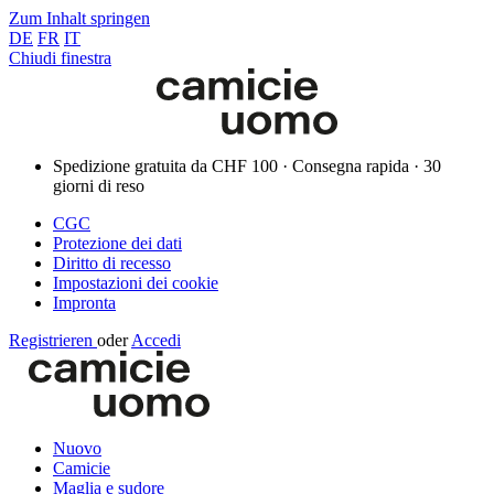
Zum Inhalt springen
DE
FR
IT
Chiudi finestra
Spedizione gratuita da CHF 100 · Consegna rapida · 30
giorni di reso
CGC
Protezione dei dati
Diritto di recesso
Impostazioni dei cookie
Impronta
Registrieren
oder
Accedi
Nuovo
Camicie
Maglia e sudore