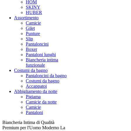
HOM
SKINY
HUBER
Assortimento
Camicie
Gilet
Punture
Slip
Pantaloncini
Boxer
Pantaloni lunghi
Biancheria intima
funzionale
Costumi da bagno
Pantaloncini da bagno
Costumi da bagno
Accappatoi
Abbigliamento da notte
Pigiama
Camicie da notte
Camicie
Pantaloni
Biancheria Intima di Qualità
Premium per l'Uomo Moderno La