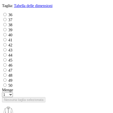
Taglia:
Tabella delle dimensioni
36
37
38
39
40
41
42
43
44
45
46
47
48
49
50
Menge
Nessuna taglia selezionata