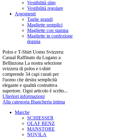
Vestibilità slim
Vestibilità regolare
Argomenti
Taglie grandi
Magliette semplici
Magliette con stampa
Magliette in confezione
doppia
Polos e T-Shirt Uomo Svizzera:
Casual Raffinato da Lugano a
Bellinzona La nostra selezione
svizzera di polos e t-shirt
comprende 34 capi curati per
l'uomo che desira semplicità
elegante e qualità costruttiva
superiore. Ogni articolo è scelto...
Ulteriori informazioni
Alla categoria Biancheria intima
Marche
SCHIESSER
OLAF BENZ
MANSTORE
NOVILA