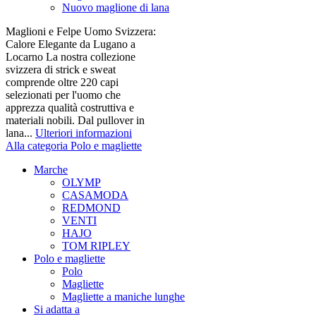
Nuovo maglione di lana
Maglioni e Felpe Uomo Svizzera:
Calore Elegante da Lugano a
Locarno La nostra collezione
svizzera di strick e sweat
comprende oltre 220 capi
selezionati per l'uomo che
apprezza qualità costruttiva e
materiali nobili. Dal pullover in
lana...
Ulteriori informazioni
Alla categoria Polo e magliette
Marche
OLYMP
CASAMODA
REDMOND
VENTI
HAJO
TOM RIPLEY
Polo e magliette
Polo
Magliette
Magliette a maniche lunghe
Si adatta a