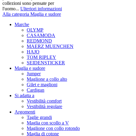
collezioni sono pensate per
l'uomo...
Ulteriori informazioni
Alla categoria Maglia e sudore
Marche
OLYMP
CASAMODA
REDMOND
MAERZ MUENCHEN
HAJO
TOM RIPLEY
SEIDENSTICKER
Maglia e sudore
Jumper
Maglione a collo alto
Gilet e maglioni
Cardigan
Si adatta a
Vestibilità comfort
Vestibilità regolare
Argomenti
Taglie grandi
Maglia con scollo a V
Maglione con collo rotondo
Maglia di cotone