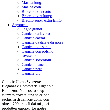
Manica lunga
Manica corta
Braccio extra corto
Braccio extra lungo
Braccio super-extra lungo
Argomenti
Taglie grandi
Camicie da lavoro
Camicie casual
Camicie da gala e da sposa
Camicie non stirate
Camicie con polsino
rovesciato
Camicie sostenibili
Camicie bianche
Camicie nere
Camicie blu
Camicie Uomo Svizzera:
Eleganza e Comfort da Lugano a
Bellinzona Nel nostro shop
svizzero troverai una selezione
esclusiva di camicie uomo con
oltre 1.200 articoli dai migliori
produttori europei. Le nostre