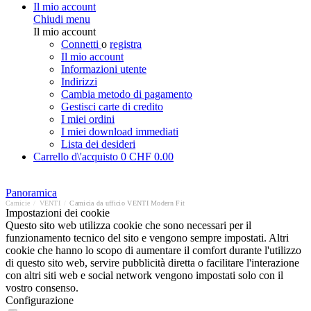
Il mio account
Chiudi menu
Il mio account
Connetti
o
registra
Il mio account
Informazioni utente
Indirizzi
Cambia metodo di pagamento
Gestisci carte di credito
I miei ordini
I miei download immediati
Lista dei desideri
Carrello d\'acquisto
0
CHF 0.00
Panoramica
Camicie
/
VENTI
/
Camicia da ufficio VENTI Modern Fit
Impostazioni dei cookie
Questo sito web utilizza cookie che sono necessari per il
funzionamento tecnico del sito e vengono sempre impostati. Altri
cookie che hanno lo scopo di aumentare il comfort durante l'utilizzo
di questo sito web, servire pubblicità diretta o facilitare l'interazione
con altri siti web e social network vengono impostati solo con il
vostro consenso.
Configurazione