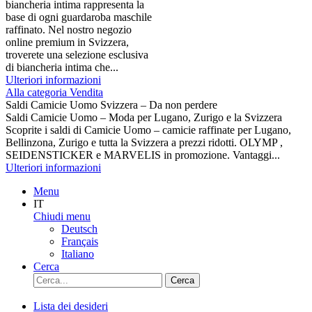
biancheria intima rappresenta la
base di ogni guardaroba maschile
raffinato. Nel nostro negozio
online premium in Svizzera,
troverete una selezione esclusiva
di biancheria intima che...
Ulteriori informazioni
Alla categoria Vendita
Saldi Camicie Uomo Svizzera – Da non perdere
Saldi Camicie Uomo – Moda per Lugano, Zurigo e la Svizzera
Scoprite i saldi di Camicie Uomo – camicie raffinate per Lugano,
Bellinzona, Zurigo e tutta la Svizzera a prezzi ridotti. OLYMP ,
SEIDENSTICKER e MARVELIS in promozione. Vantaggi...
Ulteriori informazioni
Menu
IT
Chiudi menu
Deutsch
Français
Italiano
Cerca
Cerca
Lista dei desideri