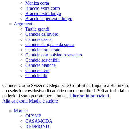
Manica corta
Braccio extra corto
Braccio extra lungo
Braccio super-extra lungo
Argomenti
Taglie grandi
Camicie da lavoro
Camicie casual
Camicie da gala e da sposa
Camicie non stirate
Camicie con polsino rovesciato
Camicie sostenibili
Camicie bianche
Camicie nere
Camicie blu
Camicie Uomo Svizzera: Eleganza e Comfort da Lugano a Bellinzona 
una selezione esclusiva di camicie uomo con oltre 1.200 articoli dai mi
collezioni sono pensate per l'uomo...
Ulteriori informazioni
Alla categoria Maglia e sudore
Marche
OLYMP
CASAMODA
REDMOND