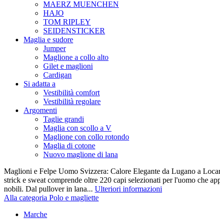
MAERZ MUENCHEN
HAJO
TOM RIPLEY
SEIDENSTICKER
Maglia e sudore
Jumper
Maglione a collo alto
Gilet e maglioni
Cardigan
Si adatta a
Vestibilità comfort
Vestibilità regolare
Argomenti
Taglie grandi
Maglia con scollo a V
Maglione con collo rotondo
Maglia di cotone
Nuovo maglione di lana
Maglioni e Felpe Uomo Svizzera: Calore Elegante da Lugano a Locarn
strick e sweat comprende oltre 220 capi selezionati per l'uomo che appr
nobili. Dal pullover in lana...
Ulteriori informazioni
Alla categoria Polo e magliette
Marche