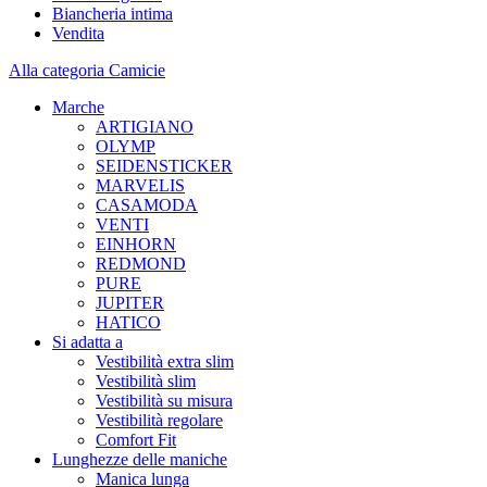
Biancheria intima
Vendita
Alla categoria Camicie
Marche
ARTIGIANO
OLYMP
SEIDENSTICKER
MARVELIS
CASAMODA
VENTI
EINHORN
REDMOND
PURE
JUPITER
HATICO
Si adatta a
Vestibilità extra slim
Vestibilità slim
Vestibilità su misura
Vestibilità regolare
Comfort Fit
Lunghezze delle maniche
Manica lunga