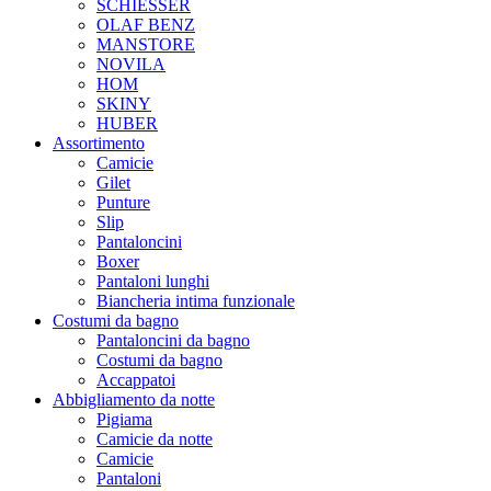
SCHIESSER
OLAF BENZ
MANSTORE
NOVILA
HOM
SKINY
HUBER
Assortimento
Camicie
Gilet
Punture
Slip
Pantaloncini
Boxer
Pantaloni lunghi
Biancheria intima funzionale
Costumi da bagno
Pantaloncini da bagno
Costumi da bagno
Accappatoi
Abbigliamento da notte
Pigiama
Camicie da notte
Camicie
Pantaloni