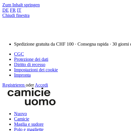
Zum Inhalt springen
DE
FR
IT
Chiudi finestra
Spedizione gratuita da CHF 100 · Consegna rapida · 30 giorni 
CGC
Protezione dei dati
Diritto di recesso
Impostazioni dei cookie
Impronta
Registrieren
oder
Accedi
Nuovo
Camicie
Maglia e sudore
Polo e magliette