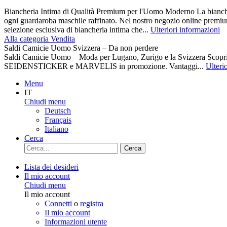
Biancheria Intima di Qualità Premium per l'Uomo Moderno La biancher
ogni guardaroba maschile raffinato. Nel nostro negozio online premiu
selezione esclusiva di biancheria intima che...
Ulteriori informazioni
Alla categoria Vendita
Saldi Camicie Uomo Svizzera – Da non perdere
Saldi Camicie Uomo – Moda per Lugano, Zurigo e la Svizzera Scoprite 
SEIDENSTICKER e MARVELIS in promozione. Vantaggi...
Ulteri
Menu
IT
Chiudi menu
Deutsch
Français
Italiano
Cerca
Cerca
Lista dei desideri
Il mio account
Chiudi menu
Il mio account
Connetti
o
registra
Il mio account
Informazioni utente