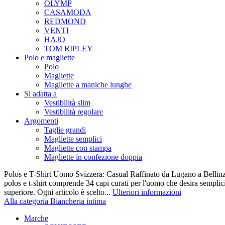
OLYMP
CASAMODA
REDMOND
VENTI
HAJO
TOM RIPLEY
Polo e magliette
Polo
Magliette
Magliette a maniche lunghe
Si adatta a
Vestibilità slim
Vestibilità regolare
Argomenti
Taglie grandi
Magliette semplici
Magliette con stampa
Magliette in confezione doppia
Polos e T-Shirt Uomo Svizzera: Casual Raffinato da Lugano a Bellinz
polos e t-shirt comprende 34 capi curati per l'uomo che desira semplicit
superiore. Ogni articolo è scelto...
Ulteriori informazioni
Alla categoria Biancheria intima
Marche