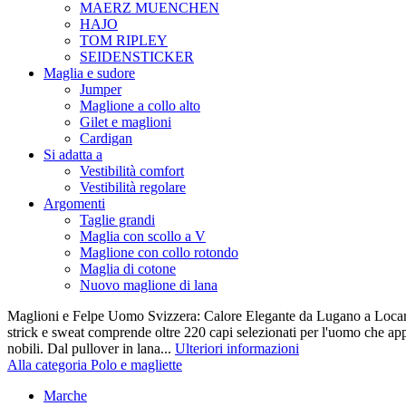
MAERZ MUENCHEN
HAJO
TOM RIPLEY
SEIDENSTICKER
Maglia e sudore
Jumper
Maglione a collo alto
Gilet e maglioni
Cardigan
Si adatta a
Vestibilità comfort
Vestibilità regolare
Argomenti
Taglie grandi
Maglia con scollo a V
Maglione con collo rotondo
Maglia di cotone
Nuovo maglione di lana
Maglioni e Felpe Uomo Svizzera: Calore Elegante da Lugano a Locarn
strick e sweat comprende oltre 220 capi selezionati per l'uomo che appr
nobili. Dal pullover in lana...
Ulteriori informazioni
Alla categoria Polo e magliette
Marche