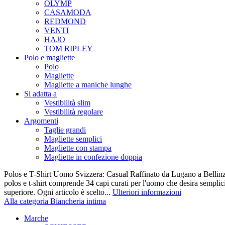
OLYMP
CASAMODA
REDMOND
VENTI
HAJO
TOM RIPLEY
Polo e magliette
Polo
Magliette
Magliette a maniche lunghe
Si adatta a
Vestibilità slim
Vestibilità regolare
Argomenti
Taglie grandi
Magliette semplici
Magliette con stampa
Magliette in confezione doppia
Polos e T-Shirt Uomo Svizzera: Casual Raffinato da Lugano a Bellinz
polos e t-shirt comprende 34 capi curati per l'uomo che desira semplicit
superiore. Ogni articolo è scelto...
Ulteriori informazioni
Alla categoria Biancheria intima
Marche