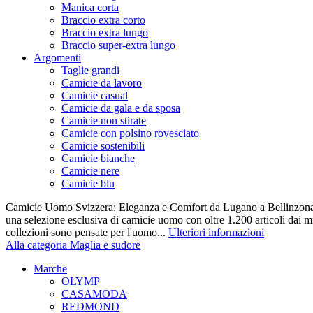
Manica corta
Braccio extra corto
Braccio extra lungo
Braccio super-extra lungo
Argomenti
Taglie grandi
Camicie da lavoro
Camicie casual
Camicie da gala e da sposa
Camicie non stirate
Camicie con polsino rovesciato
Camicie sostenibili
Camicie bianche
Camicie nere
Camicie blu
Camicie Uomo Svizzera: Eleganza e Comfort da Lugano a Bellinzona 
una selezione esclusiva di camicie uomo con oltre 1.200 articoli dai mi
collezioni sono pensate per l'uomo...
Ulteriori informazioni
Alla categoria Maglia e sudore
Marche
OLYMP
CASAMODA
REDMOND