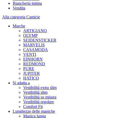
Biancheria intima
Vendita
Alla categoria Camicie
Marche
ARTIGIANO
OLYMP
SEIDENSTICKER
MARVELIS
CASAMODA
VENTI
EINHORN
REDMOND
PURE
JUPITER
HATICO
Si adatta a
Vestibilità extra slim
Vestibilità slim
Vestibilità su misura
Vestibilità regolare
Comfort Fit
Lunghezze delle maniche
Manica lunga