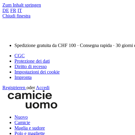
Zum Inhalt springen
DE
FR
IT
Chiudi finestra
Spedizione gratuita da CHF 100 · Consegna rapida · 30 giorni 
CGC
Protezione dei dati
Diritto di recesso
Impostazioni dei cookie
Impronta
Registrieren
oder
Accedi
Nuovo
Camicie
Maglia e sudore
Polo e magliette