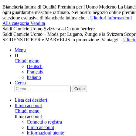
Biancheria Intima di Qualità Premium per l'Uomo Moderno La biancher
ogni guardaroba maschile raffinato. Nel nostro negozio online premiu
selezione esclusiva di biancheria intima che...
Ulteriori informazioni
Alla categoria Vendita
Saldi Camicie Uomo Svizzera – Da non perdere
Saldi Camicie Uomo – Moda per Lugano, Zurigo e la Svizzera Scoprite 
SEIDENSTICKER e MARVELIS in promozione. Vantaggi...
Ulteri
Menu
IT
Chiudi menu
Deutsch
Français
Italiano
Cerca
Cerca
Lista dei desideri
Il mio account
Chiudi menu
Il mio account
Connetti
o
registra
Il mio account
Informazioni utente