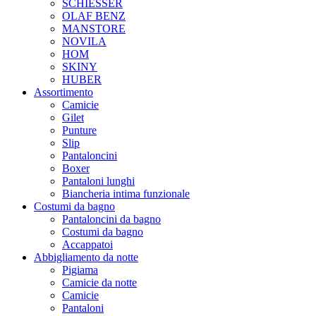
SCHIESSER
OLAF BENZ
MANSTORE
NOVILA
HOM
SKINY
HUBER
Assortimento
Camicie
Gilet
Punture
Slip
Pantaloncini
Boxer
Pantaloni lunghi
Biancheria intima funzionale
Costumi da bagno
Pantaloncini da bagno
Costumi da bagno
Accappatoi
Abbigliamento da notte
Pigiama
Camicie da notte
Camicie
Pantaloni