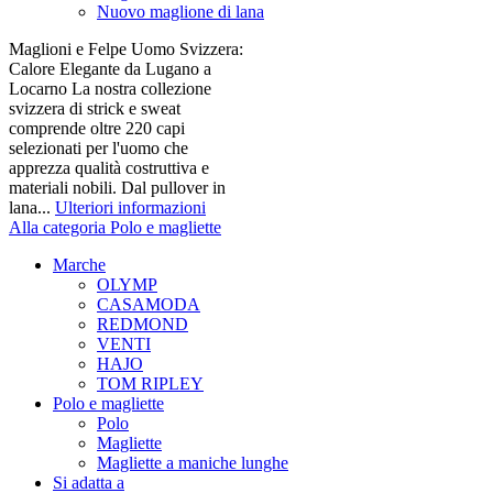
Nuovo maglione di lana
Maglioni e Felpe Uomo Svizzera:
Calore Elegante da Lugano a
Locarno La nostra collezione
svizzera di strick e sweat
comprende oltre 220 capi
selezionati per l'uomo che
apprezza qualità costruttiva e
materiali nobili. Dal pullover in
lana...
Ulteriori informazioni
Alla categoria Polo e magliette
Marche
OLYMP
CASAMODA
REDMOND
VENTI
HAJO
TOM RIPLEY
Polo e magliette
Polo
Magliette
Magliette a maniche lunghe
Si adatta a