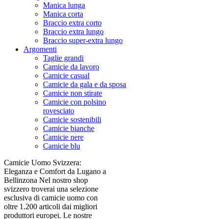
Manica lunga
Manica corta
Braccio extra corto
Braccio extra lungo
Braccio super-extra lungo
Argomenti
Taglie grandi
Camicie da lavoro
Camicie casual
Camicie da gala e da sposa
Camicie non stirate
Camicie con polsino
rovesciato
Camicie sostenibili
Camicie bianche
Camicie nere
Camicie blu
Camicie Uomo Svizzera:
Eleganza e Comfort da Lugano a
Bellinzona Nel nostro shop
svizzero troverai una selezione
esclusiva di camicie uomo con
oltre 1.200 articoli dai migliori
produttori europei. Le nostre