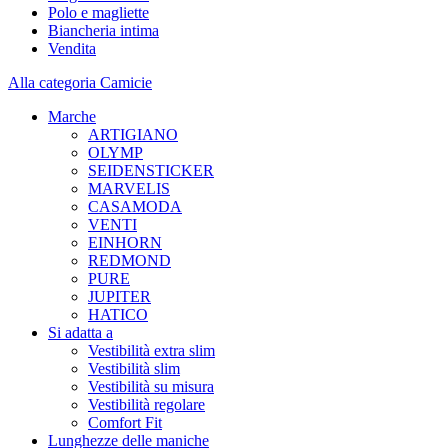
Polo e magliette
Biancheria intima
Vendita
Alla categoria Camicie
Marche
ARTIGIANO
OLYMP
SEIDENSTICKER
MARVELIS
CASAMODA
VENTI
EINHORN
REDMOND
PURE
JUPITER
HATICO
Si adatta a
Vestibilità extra slim
Vestibilità slim
Vestibilità su misura
Vestibilità regolare
Comfort Fit
Lunghezze delle maniche