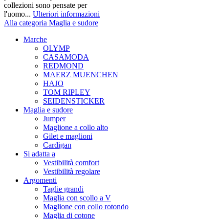
collezioni sono pensate per
l'uomo...
Ulteriori informazioni
Alla categoria Maglia e sudore
Marche
OLYMP
CASAMODA
REDMOND
MAERZ MUENCHEN
HAJO
TOM RIPLEY
SEIDENSTICKER
Maglia e sudore
Jumper
Maglione a collo alto
Gilet e maglioni
Cardigan
Si adatta a
Vestibilità comfort
Vestibilità regolare
Argomenti
Taglie grandi
Maglia con scollo a V
Maglione con collo rotondo
Maglia di cotone