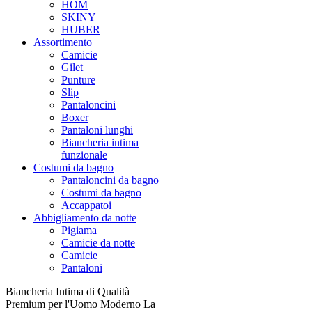
HOM
SKINY
HUBER
Assortimento
Camicie
Gilet
Punture
Slip
Pantaloncini
Boxer
Pantaloni lunghi
Biancheria intima
funzionale
Costumi da bagno
Pantaloncini da bagno
Costumi da bagno
Accappatoi
Abbigliamento da notte
Pigiama
Camicie da notte
Camicie
Pantaloni
Biancheria Intima di Qualità
Premium per l'Uomo Moderno La