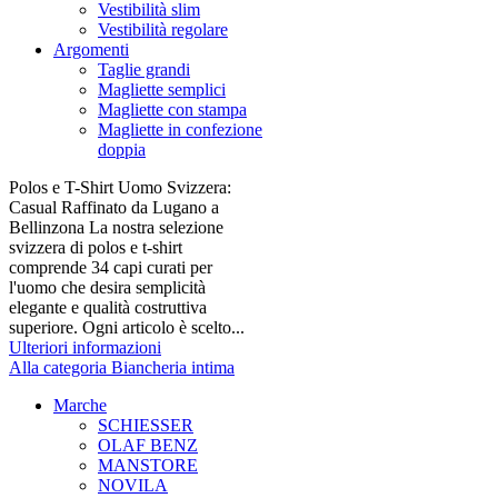
Vestibilità slim
Vestibilità regolare
Argomenti
Taglie grandi
Magliette semplici
Magliette con stampa
Magliette in confezione
doppia
Polos e T-Shirt Uomo Svizzera:
Casual Raffinato da Lugano a
Bellinzona La nostra selezione
svizzera di polos e t-shirt
comprende 34 capi curati per
l'uomo che desira semplicità
elegante e qualità costruttiva
superiore. Ogni articolo è scelto...
Ulteriori informazioni
Alla categoria Biancheria intima
Marche
SCHIESSER
OLAF BENZ
MANSTORE
NOVILA