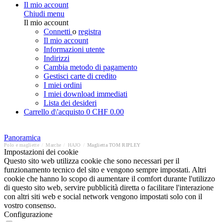
Il mio account
Chiudi menu
Il mio account
Connetti
o
registra
Il mio account
Informazioni utente
Indirizzi
Cambia metodo di pagamento
Gestisci carte di credito
I miei ordini
I miei download immediati
Lista dei desideri
Carrello d\'acquisto
0
CHF 0.00
Panoramica
Polo e magliette
/
Marche
/
HAJO
/
Maglietta TOM RIPLEY
Impostazioni dei cookie
Questo sito web utilizza cookie che sono necessari per il
funzionamento tecnico del sito e vengono sempre impostati. Altri
cookie che hanno lo scopo di aumentare il comfort durante l'utilizzo
di questo sito web, servire pubblicità diretta o facilitare l'interazione
con altri siti web e social network vengono impostati solo con il
vostro consenso.
Configurazione