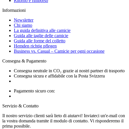
Ritorno e rimborso
Informazioni
Newsletter
Chi siamo
La guida definitiva alle camicie
Guida alle taglie delle camicie
Guida alle forme del colletto
Hemden richtig pflegen
Business vs. Casual – Camicie per ogni occasione
Consegna & Pagamento
Consegna neutrale in CO₂ grazie ai nostri partner di trasporto
Consegna sicura e affidabile con la Posta Svizzera
Pagamento sicuro con:
Servizio & Contatto
Il nostro servizio clienti sarà lieto di aiutarvi! Inviateci un'e-mail con
la vostra domanda tramite il modulo di contatto. Vi risponderemo il
prima possibile.