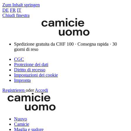
Zum Inhalt springen
DE
FR
IT
Chiudi finestra
Spedizione gratuita da CHF 100 · Consegna rapida · 30
giorni di reso
CGC
Protezione dei dati
Diritto di recesso
Impostazioni dei cookie
Impronta
Registrieren
oder
Accedi
Nuovo
Camicie
Maglia e sudore