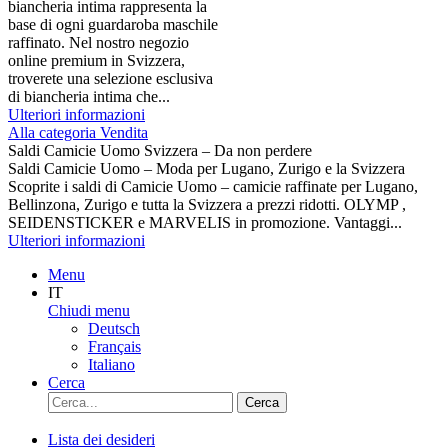
biancheria intima rappresenta la
base di ogni guardaroba maschile
raffinato. Nel nostro negozio
online premium in Svizzera,
troverete una selezione esclusiva
di biancheria intima che...
Ulteriori informazioni
Alla categoria Vendita
Saldi Camicie Uomo Svizzera – Da non perdere
Saldi Camicie Uomo – Moda per Lugano, Zurigo e la Svizzera
Scoprite i saldi di Camicie Uomo – camicie raffinate per Lugano,
Bellinzona, Zurigo e tutta la Svizzera a prezzi ridotti. OLYMP ,
SEIDENSTICKER e MARVELIS in promozione. Vantaggi...
Ulteriori informazioni
Menu
IT
Chiudi menu
Deutsch
Français
Italiano
Cerca
Cerca
Lista dei desideri