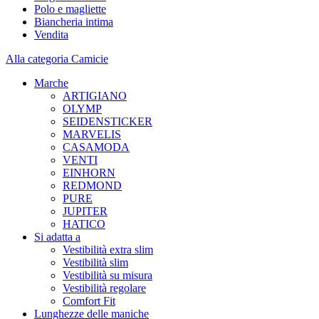
Polo e magliette
Biancheria intima
Vendita
Alla categoria Camicie
Marche
ARTIGIANO
OLYMP
SEIDENSTICKER
MARVELIS
CASAMODA
VENTI
EINHORN
REDMOND
PURE
JUPITER
HATICO
Si adatta a
Vestibilità extra slim
Vestibilità slim
Vestibilità su misura
Vestibilità regolare
Comfort Fit
Lunghezze delle maniche