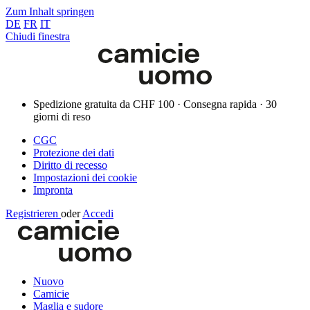
Zum Inhalt springen
DE
FR
IT
Chiudi finestra
Spedizione gratuita da CHF 100 · Consegna rapida · 30
giorni di reso
CGC
Protezione dei dati
Diritto di recesso
Impostazioni dei cookie
Impronta
Registrieren
oder
Accedi
Nuovo
Camicie
Maglia e sudore