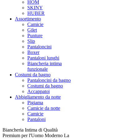
HOM
SKINY
HUBER
Assortimento
Camicie
Gilet
Punture
Slip
Pantaloncini
Boxer
Pantaloni lunghi
Biancheria intima
funzionale
Costumi da bagno
Pantaloncini da bagno
Costumi da bagno
Accappatoi
Abbigliamento da notte
Pigiama
Camicie da notte
Camicie
Pantaloni
Biancheria Intima di Qualità
Premium per l'Uomo Moderno La