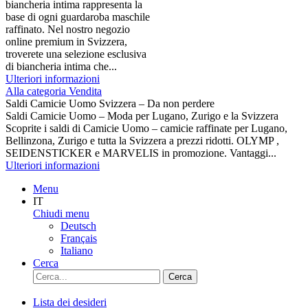
biancheria intima rappresenta la
base di ogni guardaroba maschile
raffinato. Nel nostro negozio
online premium in Svizzera,
troverete una selezione esclusiva
di biancheria intima che...
Ulteriori informazioni
Alla categoria Vendita
Saldi Camicie Uomo Svizzera – Da non perdere
Saldi Camicie Uomo – Moda per Lugano, Zurigo e la Svizzera
Scoprite i saldi di Camicie Uomo – camicie raffinate per Lugano,
Bellinzona, Zurigo e tutta la Svizzera a prezzi ridotti. OLYMP ,
SEIDENSTICKER e MARVELIS in promozione. Vantaggi...
Ulteriori informazioni
Menu
IT
Chiudi menu
Deutsch
Français
Italiano
Cerca
Cerca
Lista dei desideri