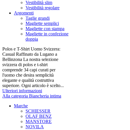
Vestibilità slim
Vestibilità regolare
Argomenti
Taglie grandi
Magliette semplici
Magliette con stampa
Magliette in confezione
doppia
Polos e T-Shirt Uomo Svizzera:
Casual Raffinato da Lugano a
Bellinzona La nostra selezione
svizzera di polos e t-shirt
comprende 34 capi curati per
l'uomo che desira semplicità
elegante e qualità costruttiva
superiore. Ogni articolo è scelto...
Ulteriori informazioni
Alla categoria Biancheria intima
Marche
SCHIESSER
OLAF BENZ
MANSTORE
NOVILA