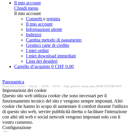
Il mio account
Chiudi menu
Il mio account
Connetti
o
registra
Il mio account
Informazioni utente
Indirizzi
Cambia metodo di pagamento
Gestisci carte di credito
I miei ordini
I miei download immediati
Lista dei desideri
Carrello d\'acquisto
0
CHF 0.00
Panoramica
Biancheria intima
/
Marche
/
HOM
/
HOM
/
Slip sportivo senza patta HOM SUPERSOFT
Impostazioni dei cookie
Questo sito web utilizza cookie che sono necessari per il
funzionamento tecnico del sito e vengono sempre impostati. Altri
cookie che hanno lo scopo di aumentare il comfort durante l'utilizzo
di questo sito web, servire pubblicità diretta o facilitare l'interazione
con altri siti web e social network vengono impostati solo con il
vostro consenso.
Configurazione