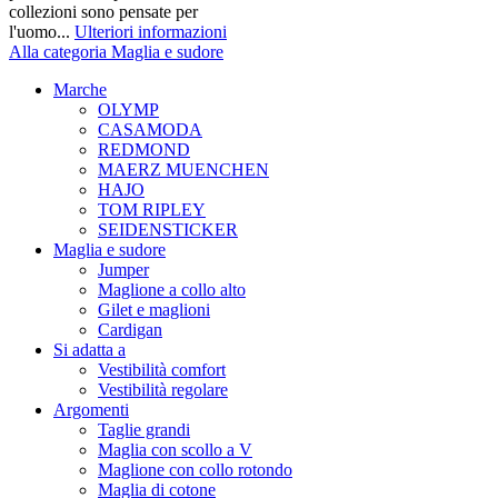
collezioni sono pensate per
l'uomo...
Ulteriori informazioni
Alla categoria Maglia e sudore
Marche
OLYMP
CASAMODA
REDMOND
MAERZ MUENCHEN
HAJO
TOM RIPLEY
SEIDENSTICKER
Maglia e sudore
Jumper
Maglione a collo alto
Gilet e maglioni
Cardigan
Si adatta a
Vestibilità comfort
Vestibilità regolare
Argomenti
Taglie grandi
Maglia con scollo a V
Maglione con collo rotondo
Maglia di cotone