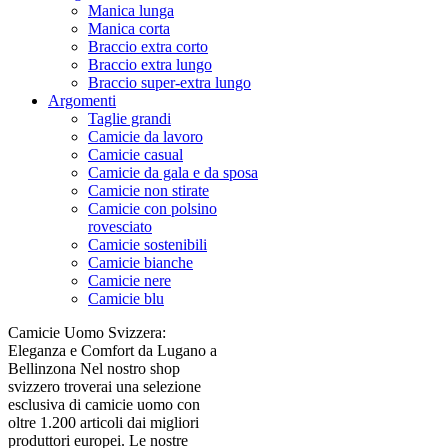
Manica lunga
Manica corta
Braccio extra corto
Braccio extra lungo
Braccio super-extra lungo
Argomenti
Taglie grandi
Camicie da lavoro
Camicie casual
Camicie da gala e da sposa
Camicie non stirate
Camicie con polsino
rovesciato
Camicie sostenibili
Camicie bianche
Camicie nere
Camicie blu
Camicie Uomo Svizzera:
Eleganza e Comfort da Lugano a
Bellinzona Nel nostro shop
svizzero troverai una selezione
esclusiva di camicie uomo con
oltre 1.200 articoli dai migliori
produttori europei. Le nostre