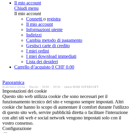
Il mio account
Chiudi menu
Il mio account
Connetti
o
registra
Il mio account
Informazioni utente
Indirizzi
Cambia metodo di pagamento
Gestisci carte di credito
I miei ordini
I miei download immediati
Lista dei desideri
Carrello d\'acquisto
0
CHF 0.00
Panoramica
Biancheria intima
/
Marche
/
HOM
/
HOM
/
shorts HOM SUPERSOFT
Impostazioni dei cookie
Questo sito web utilizza cookie che sono necessari per il
funzionamento tecnico del sito e vengono sempre impostati. Altri
cookie che hanno lo scopo di aumentare il comfort durante l'utilizzo
di questo sito web, servire pubblicità diretta o facilitare l'interazione
con altri siti web e social network vengono impostati solo con il
vostro consenso.
Configurazione