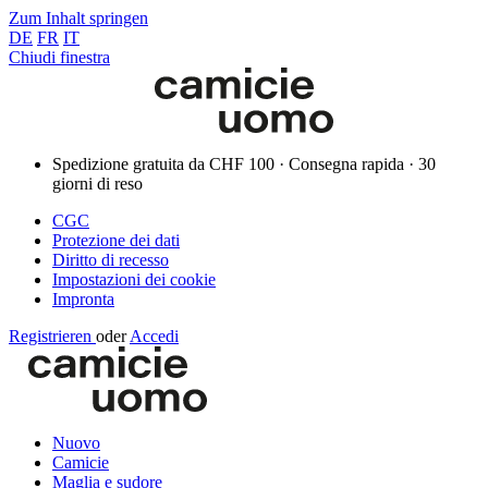
Zum Inhalt springen
DE
FR
IT
Chiudi finestra
Spedizione gratuita da CHF 100 · Consegna rapida · 30
giorni di reso
CGC
Protezione dei dati
Diritto di recesso
Impostazioni dei cookie
Impronta
Registrieren
oder
Accedi
Nuovo
Camicie
Maglia e sudore