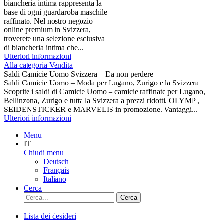
biancheria intima rappresenta la
base di ogni guardaroba maschile
raffinato. Nel nostro negozio
online premium in Svizzera,
troverete una selezione esclusiva
di biancheria intima che...
Ulteriori informazioni
Alla categoria Vendita
Saldi Camicie Uomo Svizzera – Da non perdere
Saldi Camicie Uomo – Moda per Lugano, Zurigo e la Svizzera
Scoprite i saldi di Camicie Uomo – camicie raffinate per Lugano,
Bellinzona, Zurigo e tutta la Svizzera a prezzi ridotti. OLYMP ,
SEIDENSTICKER e MARVELIS in promozione. Vantaggi...
Ulteriori informazioni
Menu
IT
Chiudi menu
Deutsch
Français
Italiano
Cerca
Cerca
Lista dei desideri