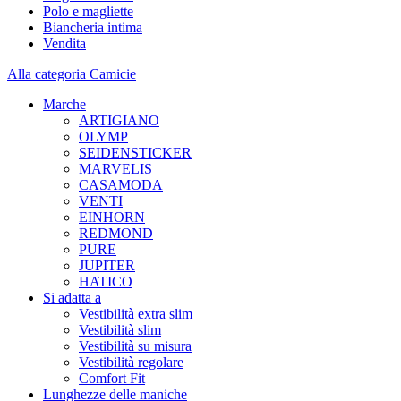
Polo e magliette
Biancheria intima
Vendita
Alla categoria Camicie
Marche
ARTIGIANO
OLYMP
SEIDENSTICKER
MARVELIS
CASAMODA
VENTI
EINHORN
REDMOND
PURE
JUPITER
HATICO
Si adatta a
Vestibilità extra slim
Vestibilità slim
Vestibilità su misura
Vestibilità regolare
Comfort Fit
Lunghezze delle maniche