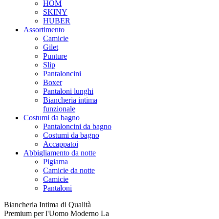
HOM
SKINY
HUBER
Assortimento
Camicie
Gilet
Punture
Slip
Pantaloncini
Boxer
Pantaloni lunghi
Biancheria intima
funzionale
Costumi da bagno
Pantaloncini da bagno
Costumi da bagno
Accappatoi
Abbigliamento da notte
Pigiama
Camicie da notte
Camicie
Pantaloni
Biancheria Intima di Qualità
Premium per l'Uomo Moderno La