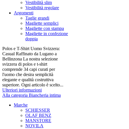
Vestibilità slim
Vestibilità regolare
Argomenti
Taglie grandi
Magliette semplici
Magliette con stampa
Magliette in confezione
doppia
Polos e T-Shirt Uomo Svizzera:
Casual Raffinato da Lugano a
Bellinzona La nostra selezione
svizzera di polos e t-shirt
comprende 34 capi curati per
l'uomo che desira semplicità
elegante e qualità costruttiva
superiore. Ogni articolo è scelto...
Ulteriori informazioni
Alla categoria Biancheria intima
Marche
SCHIESSER
OLAF BENZ
MANSTORE
NOVILA