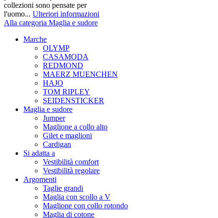
collezioni sono pensate per
l'uomo...
Ulteriori informazioni
Alla categoria Maglia e sudore
Marche
OLYMP
CASAMODA
REDMOND
MAERZ MUENCHEN
HAJO
TOM RIPLEY
SEIDENSTICKER
Maglia e sudore
Jumper
Maglione a collo alto
Gilet e maglioni
Cardigan
Si adatta a
Vestibilità comfort
Vestibilità regolare
Argomenti
Taglie grandi
Maglia con scollo a V
Maglione con collo rotondo
Maglia di cotone