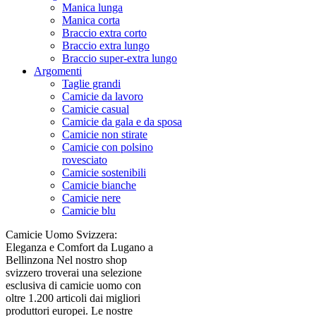
Manica lunga
Manica corta
Braccio extra corto
Braccio extra lungo
Braccio super-extra lungo
Argomenti
Taglie grandi
Camicie da lavoro
Camicie casual
Camicie da gala e da sposa
Camicie non stirate
Camicie con polsino
rovesciato
Camicie sostenibili
Camicie bianche
Camicie nere
Camicie blu
Camicie Uomo Svizzera:
Eleganza e Comfort da Lugano a
Bellinzona Nel nostro shop
svizzero troverai una selezione
esclusiva di camicie uomo con
oltre 1.200 articoli dai migliori
produttori europei. Le nostre