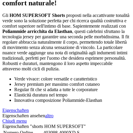
comfort naturale!
Gli
HOM SUPERSOFT Shorts
proposti nella accattivante tonalità
verde sono la soluzione perfetta per chi ricerca qualità costruttiva e
comfort superiore nell'intimo di base. Sapientemente realizzati con
Poliammide arricchita da Elasthan
, questi calebrini sfruttano la
tecnologia jersey per garantire una seconda pelle morbidissima. Il fit
regolare abbraccia naturalmente il corpo, permettendo totale libertà
di movimento senza alcuna sensazione di vincolo. La particolare
nuance verde aggiunge una nota di originalità agli indumenti intimi
tradizionali, perfetti per l'uomo che desidera esprimere personalità.
Robustti e duraturi, mantengono il loro aspetto impeccabile
attraverso molti cicli di pulizia.
Verde vivace: colore versatile e caratteristico
Jersey premium per massimo comfort cutaneo
Regular fit che si adatta a tutte le corporature
Elasticità duratura nel tempo
Innovativa composizione Poliammide-Elasthan
Eigenschaften
Eigenschaften ansehen
altro
Chiudi menu
Eigenschaften "shorts HOM SUPERSOFT"
Numero Ordine
403098-4000XD.S