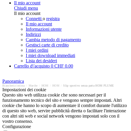
Il mio account
Chiudi menu
Il mio account
Connetti
o
registra
Il mio account
Informazioni utente
Indirizzi
Cambia metodo di pagamento
Gestisci carte di credito
I miei ordini
I miei download immediati
Lista dei desideri
Carrello d\'acquisto
0
CHF 0.00
Panoramica
Biancheria intima
/
Marche
/
HOM
/
HOM
/
Slip sportivo senza patta HOM PLUME
Impostazioni dei cookie
Questo sito web utilizza cookie che sono necessari per il
funzionamento tecnico del sito e vengono sempre impostati. Altri
cookie che hanno lo scopo di aumentare il comfort durante l'utilizzo
di questo sito web, servire pubblicità diretta o facilitare l'interazione
con altri siti web e social network vengono impostati solo con il
vostro consenso.
Configurazione