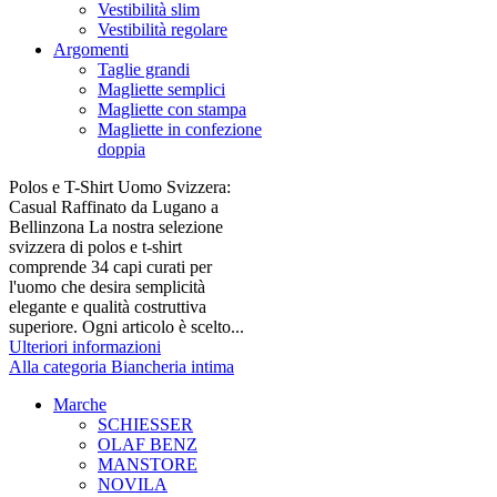
Vestibilità slim
Vestibilità regolare
Argomenti
Taglie grandi
Magliette semplici
Magliette con stampa
Magliette in confezione
doppia
Polos e T-Shirt Uomo Svizzera:
Casual Raffinato da Lugano a
Bellinzona La nostra selezione
svizzera di polos e t-shirt
comprende 34 capi curati per
l'uomo che desira semplicità
elegante e qualità costruttiva
superiore. Ogni articolo è scelto...
Ulteriori informazioni
Alla categoria Biancheria intima
Marche
SCHIESSER
OLAF BENZ
MANSTORE
NOVILA