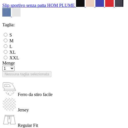
Slip sportivo senza patta HOM PLUME
Taglia:
S
M
L
XL
XXL
Menge
Nessuna taglia selezionata
Ferro da stiro facile
Jersey
Regular Fit