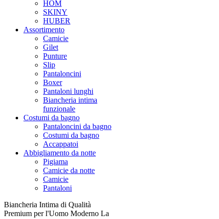
HOM
SKINY
HUBER
Assortimento
Camicie
Gilet
Punture
Slip
Pantaloncini
Boxer
Pantaloni lunghi
Biancheria intima
funzionale
Costumi da bagno
Pantaloncini da bagno
Costumi da bagno
Accappatoi
Abbigliamento da notte
Pigiama
Camicie da notte
Camicie
Pantaloni
Biancheria Intima di Qualità
Premium per l'Uomo Moderno La