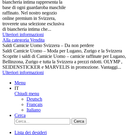
biancheria intima rappresenta la
base di ogni guardaroba maschile
raffinato. Nel nostro negozio
online premium in Svizzera,
troverete una selezione esclusiva
di biancheria intima che...
Ulteriori informazioni
Alla categoria Vendita
Saldi Camicie Uomo Svizzera – Da non perdere
Saldi Camicie Uomo – Moda per Lugano, Zurigo e la Svizzera
Scoprite i saldi di Camicie Uomo – camicie raffinate per Lugano,
Bellinzona, Zurigo e tutta la Svizzera a prezzi ridotti. OLYMP ,
SEIDENSTICKER e MARVELIS in promozione. Vantaggi...
Ulteriori informazioni
Menu
IT
Chiudi menu
Deutsch
Français
Italiano
Cerca
Cerca
Lista dei desideri