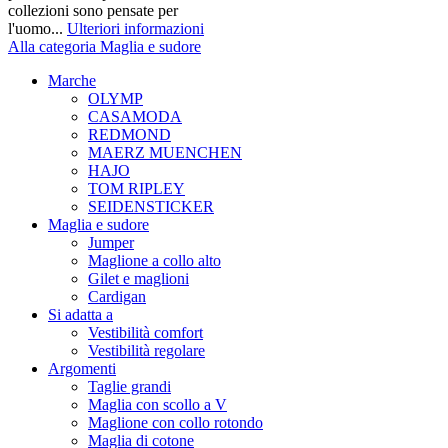
collezioni sono pensate per
l'uomo...
Ulteriori informazioni
Alla categoria Maglia e sudore
Marche
OLYMP
CASAMODA
REDMOND
MAERZ MUENCHEN
HAJO
TOM RIPLEY
SEIDENSTICKER
Maglia e sudore
Jumper
Maglione a collo alto
Gilet e maglioni
Cardigan
Si adatta a
Vestibilità comfort
Vestibilità regolare
Argomenti
Taglie grandi
Maglia con scollo a V
Maglione con collo rotondo
Maglia di cotone