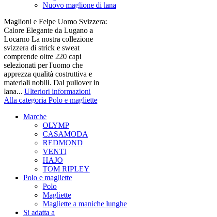
Nuovo maglione di lana
Maglioni e Felpe Uomo Svizzera:
Calore Elegante da Lugano a
Locarno La nostra collezione
svizzera di strick e sweat
comprende oltre 220 capi
selezionati per l'uomo che
apprezza qualità costruttiva e
materiali nobili. Dal pullover in
lana...
Ulteriori informazioni
Alla categoria Polo e magliette
Marche
OLYMP
CASAMODA
REDMOND
VENTI
HAJO
TOM RIPLEY
Polo e magliette
Polo
Magliette
Magliette a maniche lunghe
Si adatta a