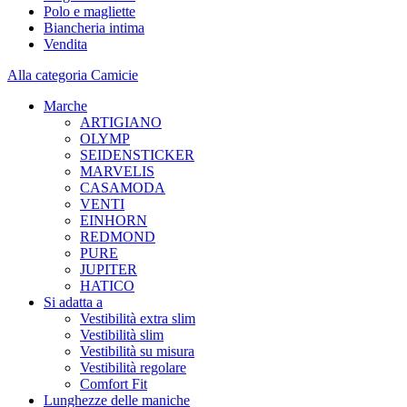
Polo e magliette
Biancheria intima
Vendita
Alla categoria Camicie
Marche
ARTIGIANO
OLYMP
SEIDENSTICKER
MARVELIS
CASAMODA
VENTI
EINHORN
REDMOND
PURE
JUPITER
HATICO
Si adatta a
Vestibilità extra slim
Vestibilità slim
Vestibilità su misura
Vestibilità regolare
Comfort Fit
Lunghezze delle maniche