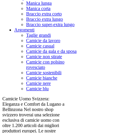
Manica lunga
Manica corta
Braccio extra corto
Braccio extra lungo
Braccio super-extra lungo
Argomenti
Taglie grandi
Camicie da lavoro
Camicie casual
Camicie da gala e da sposa
Camicie non stirate
Camicie con polsino
rovesciato
Camicie sostenibili
Camicie bianche
Camicie nere
Camicie blu
Camicie Uomo Svizzera:
Eleganza e Comfort da Lugano a
Bellinzona Nel nostro shop
svizzero troverai una selezione
esclusiva di camicie uomo con
oltre 1.200 articoli dai migliori
produttori europei. Le nostre