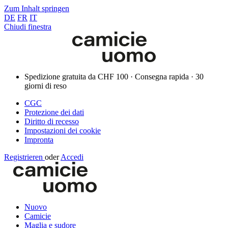
Zum Inhalt springen
DE
FR
IT
Chiudi finestra
Spedizione gratuita da CHF 100 · Consegna rapida · 30
giorni di reso
CGC
Protezione dei dati
Diritto di recesso
Impostazioni dei cookie
Impronta
Registrieren
oder
Accedi
Nuovo
Camicie
Maglia e sudore