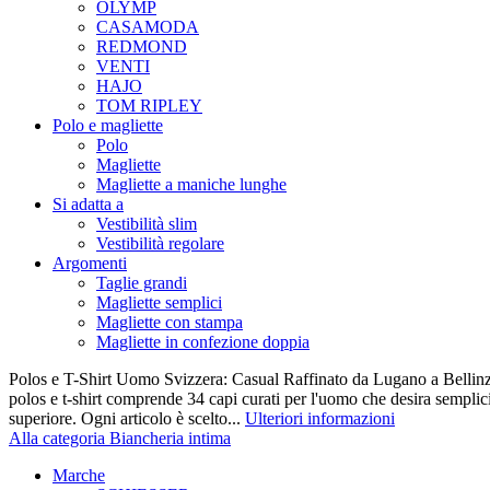
OLYMP
CASAMODA
REDMOND
VENTI
HAJO
TOM RIPLEY
Polo e magliette
Polo
Magliette
Magliette a maniche lunghe
Si adatta a
Vestibilità slim
Vestibilità regolare
Argomenti
Taglie grandi
Magliette semplici
Magliette con stampa
Magliette in confezione doppia
Polos e T-Shirt Uomo Svizzera: Casual Raffinato da Lugano a Bellinz
polos e t-shirt comprende 34 capi curati per l'uomo che desira semplicit
superiore. Ogni articolo è scelto...
Ulteriori informazioni
Alla categoria Biancheria intima
Marche