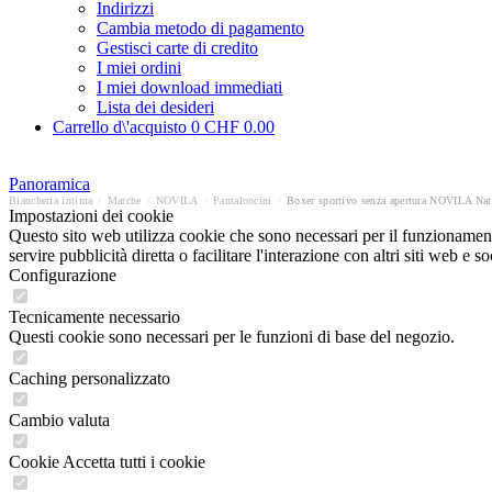
Indirizzi
Cambia metodo di pagamento
Gestisci carte di credito
I miei ordini
I miei download immediati
Lista dei desideri
Carrello d\'acquisto
0
CHF 0.00
Panoramica
Biancheria intima
/
Marche
/
NOVILA
/
Pantaloncini
/
Boxer sportivo senza apertura NOVILA Nat
Impostazioni dei cookie
Questo sito web utilizza cookie che sono necessari per il funzionament
servire pubblicità diretta o facilitare l'interazione con altri siti web 
Configurazione
Tecnicamente necessario
Questi cookie sono necessari per le funzioni di base del negozio.
Caching personalizzato
Cambio valuta
Cookie Accetta tutti i cookie