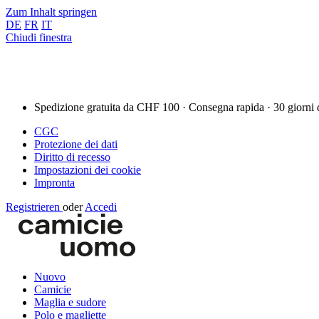
Zum Inhalt springen
DE
FR
IT
Chiudi finestra
Spedizione gratuita da CHF 100 · Consegna rapida · 30 giorni 
CGC
Protezione dei dati
Diritto di recesso
Impostazioni dei cookie
Impronta
Registrieren
oder
Accedi
Nuovo
Camicie
Maglia e sudore
Polo e magliette