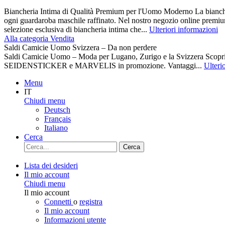
Biancheria Intima di Qualità Premium per l'Uomo Moderno La biancher
ogni guardaroba maschile raffinato. Nel nostro negozio online premiu
selezione esclusiva di biancheria intima che...
Ulteriori informazioni
Alla categoria Vendita
Saldi Camicie Uomo Svizzera – Da non perdere
Saldi Camicie Uomo – Moda per Lugano, Zurigo e la Svizzera Scoprite 
SEIDENSTICKER e MARVELIS in promozione. Vantaggi...
Ulteri
Menu
IT
Chiudi menu
Deutsch
Français
Italiano
Cerca
Cerca
Lista dei desideri
Il mio account
Chiudi menu
Il mio account
Connetti
o
registra
Il mio account
Informazioni utente