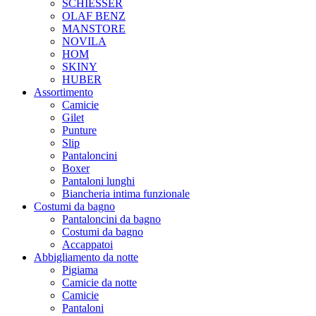
SCHIESSER
OLAF BENZ
MANSTORE
NOVILA
HOM
SKINY
HUBER
Assortimento
Camicie
Gilet
Punture
Slip
Pantaloncini
Boxer
Pantaloni lunghi
Biancheria intima funzionale
Costumi da bagno
Pantaloncini da bagno
Costumi da bagno
Accappatoi
Abbigliamento da notte
Pigiama
Camicie da notte
Camicie
Pantaloni