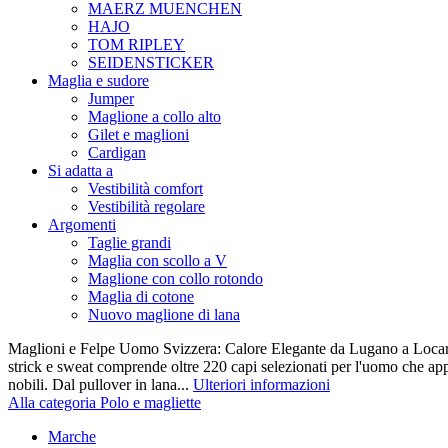
MAERZ MUENCHEN
HAJO
TOM RIPLEY
SEIDENSTICKER
Maglia e sudore
Jumper
Maglione a collo alto
Gilet e maglioni
Cardigan
Si adatta a
Vestibilità comfort
Vestibilità regolare
Argomenti
Taglie grandi
Maglia con scollo a V
Maglione con collo rotondo
Maglia di cotone
Nuovo maglione di lana
Maglioni e Felpe Uomo Svizzera: Calore Elegante da Lugano a Locarn
strick e sweat comprende oltre 220 capi selezionati per l'uomo che appr
nobili. Dal pullover in lana...
Ulteriori informazioni
Alla categoria Polo e magliette
Marche