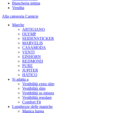
Biancheria intima
Vendita
Alla categoria Camicie
Marche
ARTIGIANO
OLYMP
SEIDENSTICKER
MARVELIS
CASAMODA
VENTI
EINHORN
REDMOND
PURE
JUPITER
HATICO
Si adatta a
Vestibilità extra slim
Vestibilità slim
Vestibilità su misura
Vestibilità regolare
Comfort Fit
Lunghezze delle maniche
Manica lunga