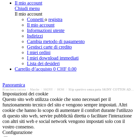
Il mio account
Chiudi menu
Il mio account
Connetti
o
registra
Il mio account
Informazioni utente
Indirizzi
Cambia metodo di pagamento
Gestisci carte di credito
I miei ordini
I miei download immediati
Lista dei desideri
Carrello d\'acquisto
0
CHF 0.00
Panoramica
Biancheria intima
/
Marche
/
SKINY
/
HOM
/
Slip sportivo senza patta SKINY COTTON ADVANTAGE
Impostazioni dei cookie
Questo sito web utilizza cookie che sono necessari per il
funzionamento tecnico del sito e vengono sempre impostati. Altri
cookie che hanno lo scopo di aumentare il comfort durante l'utilizzo
di questo sito web, servire pubblicità diretta o facilitare l'interazione
con altri siti web e social network vengono impostati solo con il
vostro consenso.
Configurazione