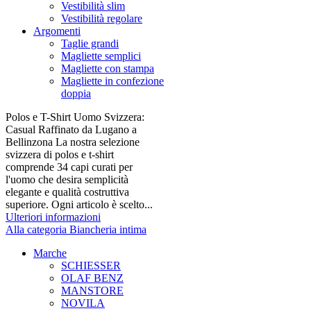
Vestibilità slim
Vestibilità regolare
Argomenti
Taglie grandi
Magliette semplici
Magliette con stampa
Magliette in confezione
doppia
Polos e T-Shirt Uomo Svizzera:
Casual Raffinato da Lugano a
Bellinzona La nostra selezione
svizzera di polos e t-shirt
comprende 34 capi curati per
l'uomo che desira semplicità
elegante e qualità costruttiva
superiore. Ogni articolo è scelto...
Ulteriori informazioni
Alla categoria Biancheria intima
Marche
SCHIESSER
OLAF BENZ
MANSTORE
NOVILA