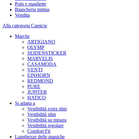
Polo e magliette
Biancheria intima
Vendita
Alla categoria Camicie
Marche
ARTIGIANO
OLYMP
SEIDENSTICKER
MARVELIS
CASAMODA
VENTI
EINHORN
REDMOND
PURE
JUPITER
HATICO
Si adatta a
Vestibilità extra slim
Vestibilità slim
Vestibilità su misura
Vestibilità regolare
Comfort Fit
Lunghezze delle maniche