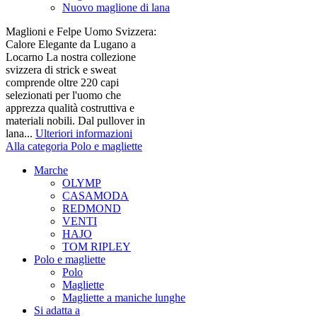
Nuovo maglione di lana
Maglioni e Felpe Uomo Svizzera:
Calore Elegante da Lugano a
Locarno La nostra collezione
svizzera di strick e sweat
comprende oltre 220 capi
selezionati per l'uomo che
apprezza qualità costruttiva e
materiali nobili. Dal pullover in
lana...
Ulteriori informazioni
Alla categoria Polo e magliette
Marche
OLYMP
CASAMODA
REDMOND
VENTI
HAJO
TOM RIPLEY
Polo e magliette
Polo
Magliette
Magliette a maniche lunghe
Si adatta a