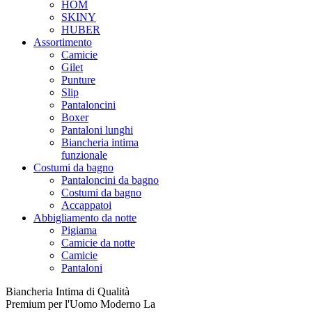
HOM
SKINY
HUBER
Assortimento
Camicie
Gilet
Punture
Slip
Pantaloncini
Boxer
Pantaloni lunghi
Biancheria intima
funzionale
Costumi da bagno
Pantaloncini da bagno
Costumi da bagno
Accappatoi
Abbigliamento da notte
Pigiama
Camicie da notte
Camicie
Pantaloni
Biancheria Intima di Qualità
Premium per l'Uomo Moderno La