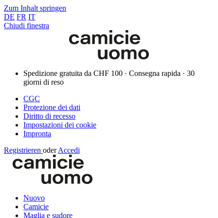
Zum Inhalt springen
DE
FR
IT
Chiudi finestra
Spedizione gratuita da CHF 100 · Consegna rapida · 30
giorni di reso
CGC
Protezione dei dati
Diritto di recesso
Impostazioni dei cookie
Impronta
Registrieren
oder
Accedi
Nuovo
Camicie
Maglia e sudore