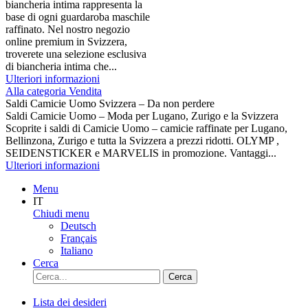
biancheria intima rappresenta la
base di ogni guardaroba maschile
raffinato. Nel nostro negozio
online premium in Svizzera,
troverete una selezione esclusiva
di biancheria intima che...
Ulteriori informazioni
Alla categoria Vendita
Saldi Camicie Uomo Svizzera – Da non perdere
Saldi Camicie Uomo – Moda per Lugano, Zurigo e la Svizzera
Scoprite i saldi di Camicie Uomo – camicie raffinate per Lugano,
Bellinzona, Zurigo e tutta la Svizzera a prezzi ridotti. OLYMP ,
SEIDENSTICKER e MARVELIS in promozione. Vantaggi...
Ulteriori informazioni
Menu
IT
Chiudi menu
Deutsch
Français
Italiano
Cerca
Cerca
Lista dei desideri