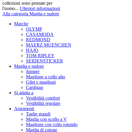
collezioni sono pensate per
l'uomo...
Ulteriori informazioni
Alla categoria Maglia e sudore
Marche
OLYMP
CASAMODA
REDMOND
MAERZ MUENCHEN
HAJO
TOM RIPLEY
SEIDENSTICKER
Maglia e sudore
Jumper
Maglione a collo alto
Gilet e maglioni
Cardigan
Si adatta a
Vestibilità comfort
Vestibilità regolare
Argomenti
Taglie grandi
Maglia con scollo a V
Maglione con collo rotondo
Maglia di cotone