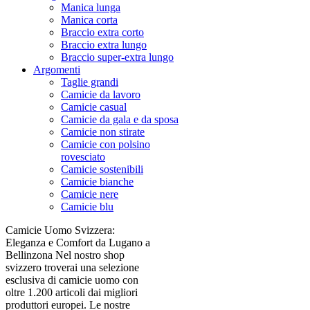
Manica lunga
Manica corta
Braccio extra corto
Braccio extra lungo
Braccio super-extra lungo
Argomenti
Taglie grandi
Camicie da lavoro
Camicie casual
Camicie da gala e da sposa
Camicie non stirate
Camicie con polsino
rovesciato
Camicie sostenibili
Camicie bianche
Camicie nere
Camicie blu
Camicie Uomo Svizzera:
Eleganza e Comfort da Lugano a
Bellinzona Nel nostro shop
svizzero troverai una selezione
esclusiva di camicie uomo con
oltre 1.200 articoli dai migliori
produttori europei. Le nostre