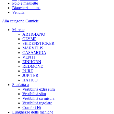
Polo e magliette
Biancheria intima
Vendita
Alla categoria Camicie
Marche
ARTIGIANO
OLYMP
SEIDENSTICKER
MARVELIS
CASAMODA
VENTI
EINHORN
REDMOND
PURE
JUPITER
HATICO
Si adatta a
Vestibilità extra slim
Vestibilità slim
Vestibilità su misura
Vestibilità regolare
Comfort Fit
Lunghezze delle maniche