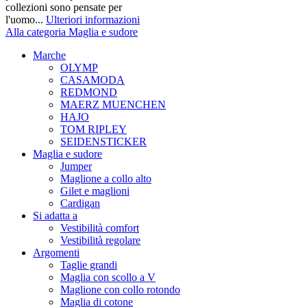
collezioni sono pensate per
l'uomo...
Ulteriori informazioni
Alla categoria Maglia e sudore
Marche
OLYMP
CASAMODA
REDMOND
MAERZ MUENCHEN
HAJO
TOM RIPLEY
SEIDENSTICKER
Maglia e sudore
Jumper
Maglione a collo alto
Gilet e maglioni
Cardigan
Si adatta a
Vestibilità comfort
Vestibilità regolare
Argomenti
Taglie grandi
Maglia con scollo a V
Maglione con collo rotondo
Maglia di cotone