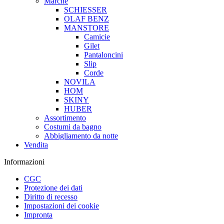
Marche
SCHIESSER
OLAF BENZ
MANSTORE
Camicie
Gilet
Pantaloncini
Slip
Corde
NOVILA
HOM
SKINY
HUBER
Assortimento
Costumi da bagno
Abbigliamento da notte
Vendita
Informazioni
CGC
Protezione dei dati
Diritto di recesso
Impostazioni dei cookie
Impronta