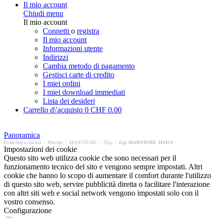
Il mio account
Chiudi menu
Il mio account
Connetti
o
registra
Il mio account
Informazioni utente
Indirizzi
Cambia metodo di pagamento
Gestisci carte di credito
I miei ordini
I miei download immediati
Lista dei desideri
Carrello d\'acquisto
0
CHF 0.00
Panoramica
Biancheria intima
/
Marche
/
MANSTORE
/
Slip
/
slip MANSTORE M2424
Impostazioni dei cookie
Questo sito web utilizza cookie che sono necessari per il
funzionamento tecnico del sito e vengono sempre impostati. Altri
cookie che hanno lo scopo di aumentare il comfort durante l'utilizzo
di questo sito web, servire pubblicità diretta o facilitare l'interazione
con altri siti web e social network vengono impostati solo con il
vostro consenso.
Configurazione