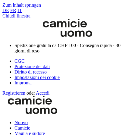
Zum Inhalt springen
DE
FR
IT
Chiudi finestra
Spedizione gratuita da CHF 100 · Consegna rapida · 30
giorni di reso
CGC
Protezione dei dati
Diritto di recesso
Impostazioni dei cookie
Impronta
Registrieren
oder
Accedi
Nuovo
Camicie
Maglia e sudore