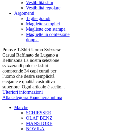
Vestibilità slim
Vestibilità regolare
Argomenti
Taglie grandi
Magliette semplici
Magliette con stampa
Magliette in confezione
doppia
Polos e T-Shirt Uomo Svizzera:
Casual Raffinato da Lugano a
Bellinzona La nostra selezione
svizzera di polos e t-shirt
comprende 34 capi curati per
l'uomo che desira semplicità
elegante e qualità costruttiva
superiore. Ogni articolo è scelto...
Ulteriori informazioni
Alla categoria Biancheria intima
Marche
SCHIESSER
OLAF BENZ
MANSTORE
NOVILA