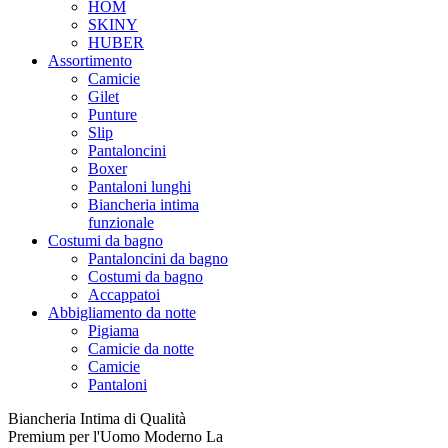
HOM
SKINY
HUBER
Assortimento
Camicie
Gilet
Punture
Slip
Pantaloncini
Boxer
Pantaloni lunghi
Biancheria intima
funzionale
Costumi da bagno
Pantaloncini da bagno
Costumi da bagno
Accappatoi
Abbigliamento da notte
Pigiama
Camicie da notte
Camicie
Pantaloni
Biancheria Intima di Qualità
Premium per l'Uomo Moderno La