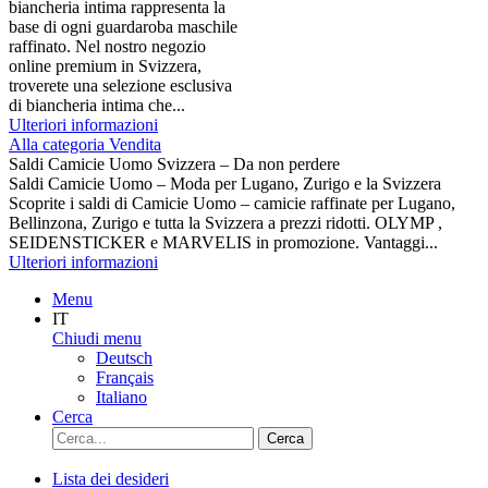
biancheria intima rappresenta la
base di ogni guardaroba maschile
raffinato. Nel nostro negozio
online premium in Svizzera,
troverete una selezione esclusiva
di biancheria intima che...
Ulteriori informazioni
Alla categoria Vendita
Saldi Camicie Uomo Svizzera – Da non perdere
Saldi Camicie Uomo – Moda per Lugano, Zurigo e la Svizzera
Scoprite i saldi di Camicie Uomo – camicie raffinate per Lugano,
Bellinzona, Zurigo e tutta la Svizzera a prezzi ridotti. OLYMP ,
SEIDENSTICKER e MARVELIS in promozione. Vantaggi...
Ulteriori informazioni
Menu
IT
Chiudi menu
Deutsch
Français
Italiano
Cerca
Cerca
Lista dei desideri