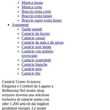
Manica lunga
Manica corta
Braccio extra corto
Braccio extra lungo
Braccio super-extra lungo
Argomenti
Taglie grandi
Camicie da lavoro
Camicie casual
Camicie da gala e da sposa
Camicie non stirate
Camicie con polsino
rovesciato
Camicie sostenibili
Camicie bianche
Camicie nere
Camicie blu
Camicie Uomo Svizzera:
Eleganza e Comfort da Lugano a
Bellinzona Nel nostro shop
svizzero troverai una selezione
esclusiva di camicie uomo con
oltre 1.200 articoli dai migliori
produttori europei. Le nostre