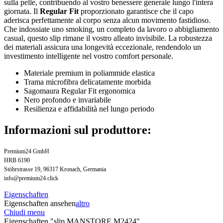
sulla pelle, contribuendo al vostro benessere generale lungo l'intera
giornata. Il
Regular Fit
proporzionato garantisce che il capo
aderisca perfettamente al corpo senza alcun movimento fastidioso.
Che indossiate uno smoking, un completo da lavoro o abbigliamento
casual, questo slip rimane il vostro alleato invisibile. La robustezza
dei materiali assicura una longevità eccezionale, rendendolo un
investimento intelligente nel vostro comfort personale.
Materiale premium in poliammide elastica
Trama microfibra delicatamente morbida
Sagomaura Regular Fit ergonomica
Nero profondo e invariabile
Resilienza e affidabilità nel lungo periodo
Informazioni sul produttore:
Premium24 GmbH
HRB 6190
Stöhrstrasse 19, 96317 Kronach, Germania
info@premium24.click
Eigenschaften
Eigenschaften ansehen
altro
Chiudi menu
Eigenschaften "slip MANSTORE M2424"