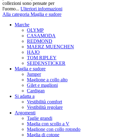
collezioni sono pensate per
l'uomo...
Ulteriori informazioni
Alla categoria Maglia e sudore
Marche
OLYMP
CASAMODA
REDMOND
MAERZ MUENCHEN
HAJO
TOM RIPLEY
SEIDENSTICKER
Maglia e sudore
Jumper
Maglione a collo alto
Gilet e maglioni
Cardigan
Si adatta a
Vestibilità comfort
Vestibilità regolare
Argomenti
Taglie grandi
Maglia con scollo a V
Maglione con collo rotondo
Maglia di cotone