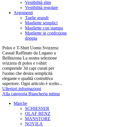
Vestibilità slim
Vestibilità regolare
Argomenti
Taglie grandi
Magliette semplici
Magliette con stampa
Magliette in confezione
doppia
Polos e T-Shirt Uomo Svizzera:
Casual Raffinato da Lugano a
Bellinzona La nostra selezione
svizzera di polos e t-shirt
comprende 34 capi curati per
l'uomo che desira semplicità
elegante e qualità costruttiva
superiore. Ogni articolo è scelto...
Ulteriori informazioni
Alla categoria Biancheria intima
Marche
SCHIESSER
OLAF BENZ
MANSTORE
NOVILA