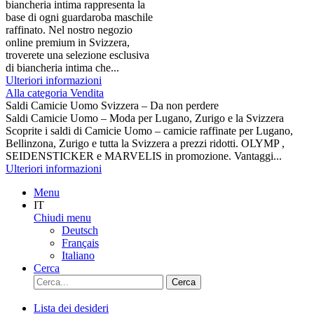
biancheria intima rappresenta la
base di ogni guardaroba maschile
raffinato. Nel nostro negozio
online premium in Svizzera,
troverete una selezione esclusiva
di biancheria intima che...
Ulteriori informazioni
Alla categoria Vendita
Saldi Camicie Uomo Svizzera – Da non perdere
Saldi Camicie Uomo – Moda per Lugano, Zurigo e la Svizzera
Scoprite i saldi di Camicie Uomo – camicie raffinate per Lugano,
Bellinzona, Zurigo e tutta la Svizzera a prezzi ridotti. OLYMP ,
SEIDENSTICKER e MARVELIS in promozione. Vantaggi...
Ulteriori informazioni
Menu
IT
Chiudi menu
Deutsch
Français
Italiano
Cerca
Cerca
Lista dei desideri