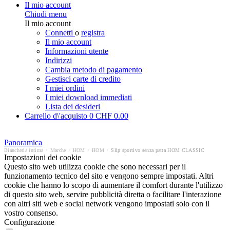
Il mio account
Chiudi menu
Il mio account
Connetti
o
registra
Il mio account
Informazioni utente
Indirizzi
Cambia metodo di pagamento
Gestisci carte di credito
I miei ordini
I miei download immediati
Lista dei desideri
Carrello d\'acquisto
0
CHF 0.00
Panoramica
Biancheria intima
/
Marche
/
HOM
/
HOM
/
Slip sportivo senza patta HOM CLASSIC
Impostazioni dei cookie
Questo sito web utilizza cookie che sono necessari per il
funzionamento tecnico del sito e vengono sempre impostati. Altri
cookie che hanno lo scopo di aumentare il comfort durante l'utilizzo
di questo sito web, servire pubblicità diretta o facilitare l'interazione
con altri siti web e social network vengono impostati solo con il
vostro consenso.
Configurazione