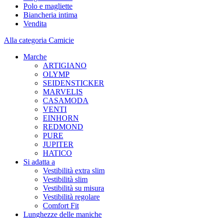
Polo e magliette
Biancheria intima
Vendita
Alla categoria Camicie
Marche
ARTIGIANO
OLYMP
SEIDENSTICKER
MARVELIS
CASAMODA
VENTI
EINHORN
REDMOND
PURE
JUPITER
HATICO
Si adatta a
Vestibilità extra slim
Vestibilità slim
Vestibilità su misura
Vestibilità regolare
Comfort Fit
Lunghezze delle maniche