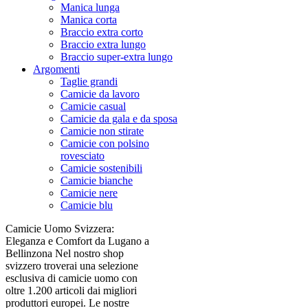
Manica lunga
Manica corta
Braccio extra corto
Braccio extra lungo
Braccio super-extra lungo
Argomenti
Taglie grandi
Camicie da lavoro
Camicie casual
Camicie da gala e da sposa
Camicie non stirate
Camicie con polsino
rovesciato
Camicie sostenibili
Camicie bianche
Camicie nere
Camicie blu
Camicie Uomo Svizzera:
Eleganza e Comfort da Lugano a
Bellinzona Nel nostro shop
svizzero troverai una selezione
esclusiva di camicie uomo con
oltre 1.200 articoli dai migliori
produttori europei. Le nostre