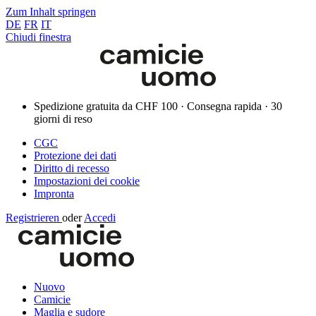
Zum Inhalt springen
DE
FR
IT
Chiudi finestra
Spedizione gratuita da CHF 100 · Consegna rapida · 30
giorni di reso
CGC
Protezione dei dati
Diritto di recesso
Impostazioni dei cookie
Impronta
Registrieren
oder
Accedi
Nuovo
Camicie
Maglia e sudore