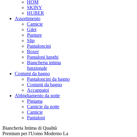
HOM
SKINY
HUBER
Assortimento
Camicie
Gilet
Punture
Slip
Pantaloncini
Boxer
Pantaloni lunghi
Biancheria intima
funzionale
Costumi da bagno
Pantaloncini da bagno
Costumi da bagno
Accappatoi
Abbigliamento da notte
Pigiama
Camicie da notte
Camicie
Pantaloni
Biancheria Intima di Qualità
Premium per l'Uomo Moderno La