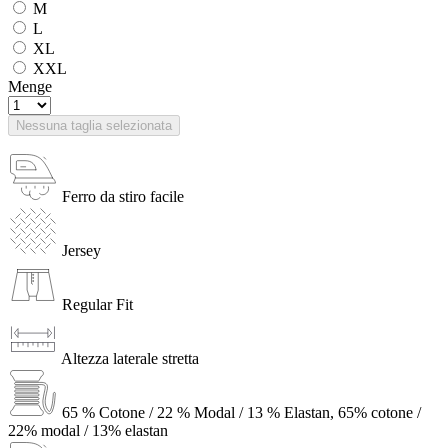
M
L
XL
XXL
Menge
Nessuna taglia selezionata
Ferro da stiro facile
Jersey
Regular Fit
Altezza laterale stretta
65 % Cotone / 22 % Modal / 13 % Elastan, 65% cotone /
22% modal / 13% elastan