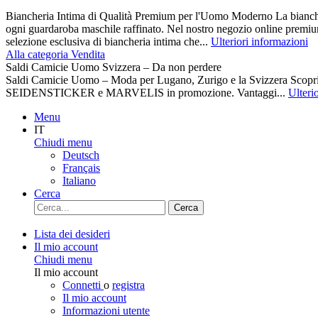
Biancheria Intima di Qualità Premium per l'Uomo Moderno La biancher
ogni guardaroba maschile raffinato. Nel nostro negozio online premiu
selezione esclusiva di biancheria intima che...
Ulteriori informazioni
Alla categoria Vendita
Saldi Camicie Uomo Svizzera – Da non perdere
Saldi Camicie Uomo – Moda per Lugano, Zurigo e la Svizzera Scoprite 
SEIDENSTICKER e MARVELIS in promozione. Vantaggi...
Ulteri
Menu
IT
Chiudi menu
Deutsch
Français
Italiano
Cerca
Cerca
Lista dei desideri
Il mio account
Chiudi menu
Il mio account
Connetti
o
registra
Il mio account
Informazioni utente