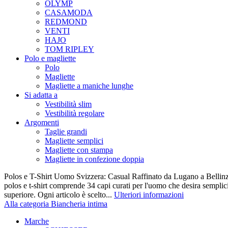
OLYMP
CASAMODA
REDMOND
VENTI
HAJO
TOM RIPLEY
Polo e magliette
Polo
Magliette
Magliette a maniche lunghe
Si adatta a
Vestibilità slim
Vestibilità regolare
Argomenti
Taglie grandi
Magliette semplici
Magliette con stampa
Magliette in confezione doppia
Polos e T-Shirt Uomo Svizzera: Casual Raffinato da Lugano a Bellinz
polos e t-shirt comprende 34 capi curati per l'uomo che desira semplicit
superiore. Ogni articolo è scelto...
Ulteriori informazioni
Alla categoria Biancheria intima
Marche