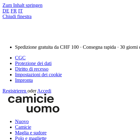
Zum Inhalt springen
DE
FR
IT
Chiudi finestra
Spedizione gratuita da CHF 100 · Consegna rapida · 30 giorni 
CGC
Protezione dei dati
Diritto di recesso
Impostazioni dei cookie
Impronta
Registrieren
oder
Accedi
Nuovo
Camicie
Maglia e sudore
Polo e magliette