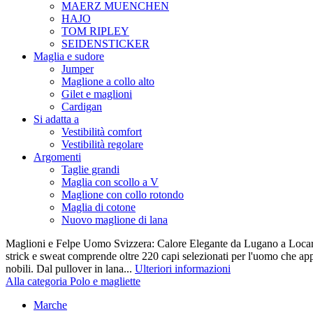
MAERZ MUENCHEN
HAJO
TOM RIPLEY
SEIDENSTICKER
Maglia e sudore
Jumper
Maglione a collo alto
Gilet e maglioni
Cardigan
Si adatta a
Vestibilità comfort
Vestibilità regolare
Argomenti
Taglie grandi
Maglia con scollo a V
Maglione con collo rotondo
Maglia di cotone
Nuovo maglione di lana
Maglioni e Felpe Uomo Svizzera: Calore Elegante da Lugano a Locarn
strick e sweat comprende oltre 220 capi selezionati per l'uomo che appr
nobili. Dal pullover in lana...
Ulteriori informazioni
Alla categoria Polo e magliette
Marche