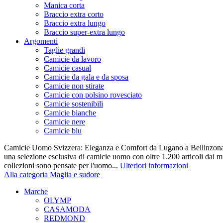
Manica corta
Braccio extra corto
Braccio extra lungo
Braccio super-extra lungo
Argomenti
Taglie grandi
Camicie da lavoro
Camicie casual
Camicie da gala e da sposa
Camicie non stirate
Camicie con polsino rovesciato
Camicie sostenibili
Camicie bianche
Camicie nere
Camicie blu
Camicie Uomo Svizzera: Eleganza e Comfort da Lugano a Bellinzona 
una selezione esclusiva di camicie uomo con oltre 1.200 articoli dai mi
collezioni sono pensate per l'uomo...
Ulteriori informazioni
Alla categoria Maglia e sudore
Marche
OLYMP
CASAMODA
REDMOND