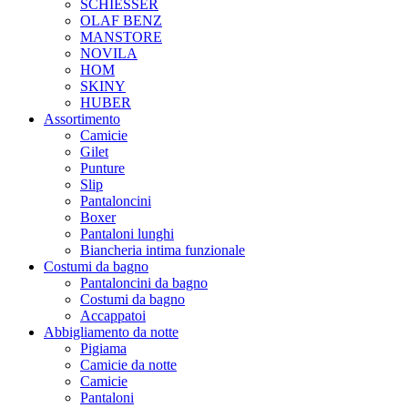
SCHIESSER
OLAF BENZ
MANSTORE
NOVILA
HOM
SKINY
HUBER
Assortimento
Camicie
Gilet
Punture
Slip
Pantaloncini
Boxer
Pantaloni lunghi
Biancheria intima funzionale
Costumi da bagno
Pantaloncini da bagno
Costumi da bagno
Accappatoi
Abbigliamento da notte
Pigiama
Camicie da notte
Camicie
Pantaloni