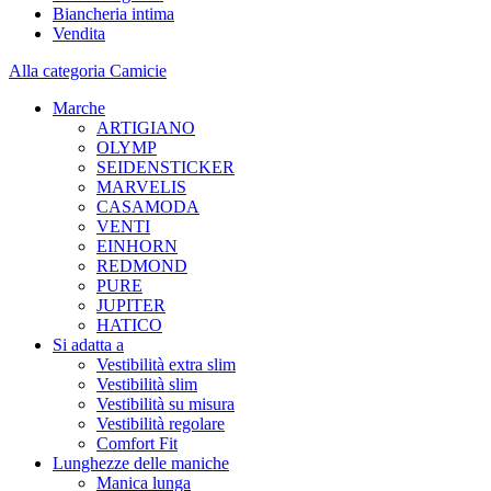
Biancheria intima
Vendita
Alla categoria Camicie
Marche
ARTIGIANO
OLYMP
SEIDENSTICKER
MARVELIS
CASAMODA
VENTI
EINHORN
REDMOND
PURE
JUPITER
HATICO
Si adatta a
Vestibilità extra slim
Vestibilità slim
Vestibilità su misura
Vestibilità regolare
Comfort Fit
Lunghezze delle maniche
Manica lunga