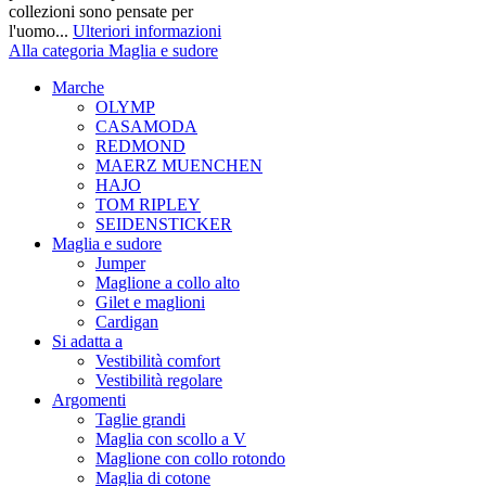
collezioni sono pensate per
l'uomo...
Ulteriori informazioni
Alla categoria Maglia e sudore
Marche
OLYMP
CASAMODA
REDMOND
MAERZ MUENCHEN
HAJO
TOM RIPLEY
SEIDENSTICKER
Maglia e sudore
Jumper
Maglione a collo alto
Gilet e maglioni
Cardigan
Si adatta a
Vestibilità comfort
Vestibilità regolare
Argomenti
Taglie grandi
Maglia con scollo a V
Maglione con collo rotondo
Maglia di cotone