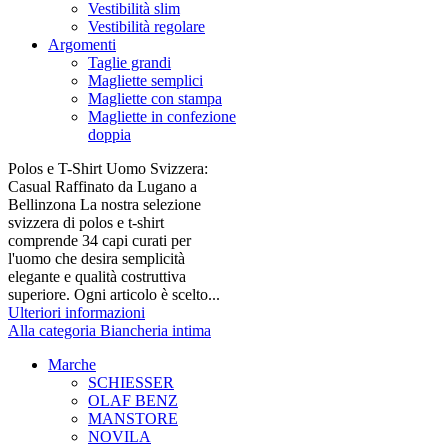
Vestibilità slim
Vestibilità regolare
Argomenti
Taglie grandi
Magliette semplici
Magliette con stampa
Magliette in confezione
doppia
Polos e T-Shirt Uomo Svizzera:
Casual Raffinato da Lugano a
Bellinzona La nostra selezione
svizzera di polos e t-shirt
comprende 34 capi curati per
l'uomo che desira semplicità
elegante e qualità costruttiva
superiore. Ogni articolo è scelto...
Ulteriori informazioni
Alla categoria Biancheria intima
Marche
SCHIESSER
OLAF BENZ
MANSTORE
NOVILA