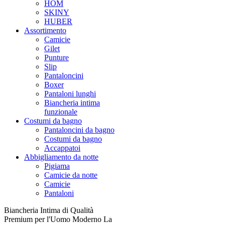
HOM
SKINY
HUBER
Assortimento
Camicie
Gilet
Punture
Slip
Pantaloncini
Boxer
Pantaloni lunghi
Biancheria intima
funzionale
Costumi da bagno
Pantaloncini da bagno
Costumi da bagno
Accappatoi
Abbigliamento da notte
Pigiama
Camicie da notte
Camicie
Pantaloni
Biancheria Intima di Qualità
Premium per l'Uomo Moderno La