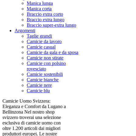
Manica lunga
Manica corta
Braccio extra corto
Braccio extra lungo
Braccio super-extra lungo
Argomenti
Taglie grandi
Camicie da lavoro
Camicie casual
Camicie da gala e da sposa
Camicie non stirate
Camicie con polsino
rovesciato
Camicie sostenibili
Camicie bianche
Camicie nere
Camicie blu
Camicie Uomo Svizzera:
Eleganza e Comfort da Lugano a
Bellinzona Nel nostro shop
svizzero troverai una selezione
esclusiva di camicie uomo con
oltre 1.200 articoli dai migliori
produttori europei. Le nostre