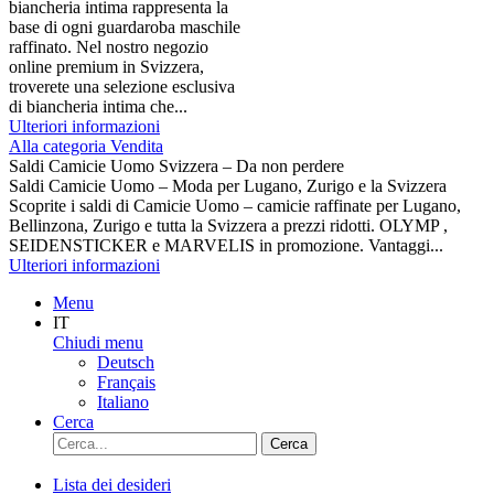
biancheria intima rappresenta la
base di ogni guardaroba maschile
raffinato. Nel nostro negozio
online premium in Svizzera,
troverete una selezione esclusiva
di biancheria intima che...
Ulteriori informazioni
Alla categoria Vendita
Saldi Camicie Uomo Svizzera – Da non perdere
Saldi Camicie Uomo – Moda per Lugano, Zurigo e la Svizzera
Scoprite i saldi di Camicie Uomo – camicie raffinate per Lugano,
Bellinzona, Zurigo e tutta la Svizzera a prezzi ridotti. OLYMP ,
SEIDENSTICKER e MARVELIS in promozione. Vantaggi...
Ulteriori informazioni
Menu
IT
Chiudi menu
Deutsch
Français
Italiano
Cerca
Cerca
Lista dei desideri