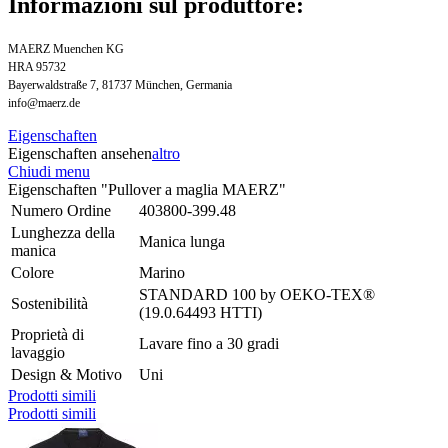
Informazioni sul produttore:
MAERZ Muenchen KG
HRA 95732
Bayerwaldstraße 7, 81737 München, Germania
info@maerz.de
Eigenschaften
Eigenschaften ansehen
altro
Chiudi menu
Eigenschaften "Pullover a maglia MAERZ"
Numero Ordine
403800-399.48
Lunghezza della
Manica lunga
manica
Colore
Marino
STANDARD 100 by OEKO-TEX®
Sostenibilità
(19.0.64493 HTTI)
Proprietà di
Lavare fino a 30 gradi
lavaggio
Design & Motivo
Uni
Prodotti simili
Prodotti simili