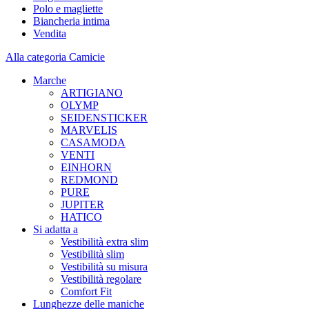
Polo e magliette
Biancheria intima
Vendita
Alla categoria Camicie
Marche
ARTIGIANO
OLYMP
SEIDENSTICKER
MARVELIS
CASAMODA
VENTI
EINHORN
REDMOND
PURE
JUPITER
HATICO
Si adatta a
Vestibilità extra slim
Vestibilità slim
Vestibilità su misura
Vestibilità regolare
Comfort Fit
Lunghezze delle maniche