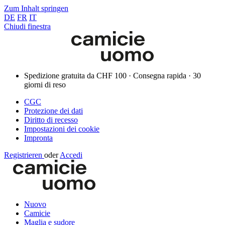
Zum Inhalt springen
DE
FR
IT
Chiudi finestra
Spedizione gratuita da CHF 100 · Consegna rapida · 30
giorni di reso
CGC
Protezione dei dati
Diritto di recesso
Impostazioni dei cookie
Impronta
Registrieren
oder
Accedi
Nuovo
Camicie
Maglia e sudore