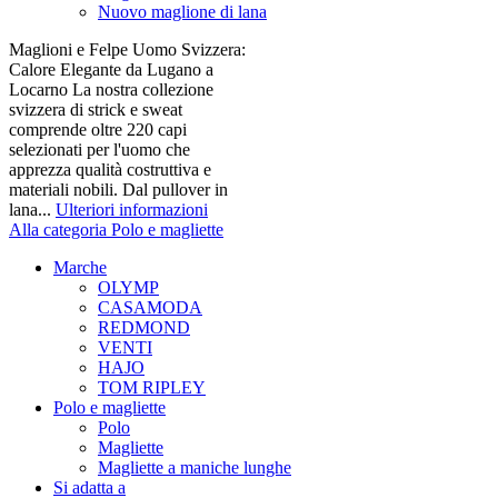
Nuovo maglione di lana
Maglioni e Felpe Uomo Svizzera:
Calore Elegante da Lugano a
Locarno La nostra collezione
svizzera di strick e sweat
comprende oltre 220 capi
selezionati per l'uomo che
apprezza qualità costruttiva e
materiali nobili. Dal pullover in
lana...
Ulteriori informazioni
Alla categoria Polo e magliette
Marche
OLYMP
CASAMODA
REDMOND
VENTI
HAJO
TOM RIPLEY
Polo e magliette
Polo
Magliette
Magliette a maniche lunghe
Si adatta a