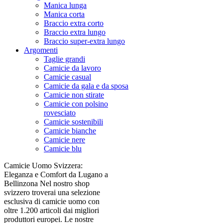
Manica lunga
Manica corta
Braccio extra corto
Braccio extra lungo
Braccio super-extra lungo
Argomenti
Taglie grandi
Camicie da lavoro
Camicie casual
Camicie da gala e da sposa
Camicie non stirate
Camicie con polsino
rovesciato
Camicie sostenibili
Camicie bianche
Camicie nere
Camicie blu
Camicie Uomo Svizzera:
Eleganza e Comfort da Lugano a
Bellinzona Nel nostro shop
svizzero troverai una selezione
esclusiva di camicie uomo con
oltre 1.200 articoli dai migliori
produttori europei. Le nostre