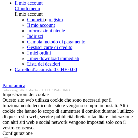
Il mio account
Chiudi menu
Il mio account
Connetti
o
registra
Il mio account
Informazioni utente
Indirizzi
Cambia metodo di pagamento
Gestisci carte di credito
I miei ordini
I miei download immediati
Lista dei desideri
Carrello d\'acquisto
0
CHF 0.00
Panoramica
Polo e magliette
/
Marche
/
HAJO
/
Polo HAJO
Impostazioni dei cookie
Questo sito web utilizza cookie che sono necessari per il
funzionamento tecnico del sito e vengono sempre impostati. Altri
cookie che hanno lo scopo di aumentare il comfort durante l'utilizzo
di questo sito web, servire pubblicità diretta o facilitare l'interazione
con altri siti web e social network vengono impostati solo con il
vostro consenso.
Configurazione