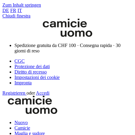
Zum Inhalt springen
DE
FR
IT
Chiudi finestra
Spedizione gratuita da CHF 100 · Consegna rapida · 30
giorni di reso
CGC
Protezione dei dati
Diritto di recesso
Impostazioni dei cookie
Impronta
Registrieren
oder
Accedi
Nuovo
Camicie
Maglia e sudore