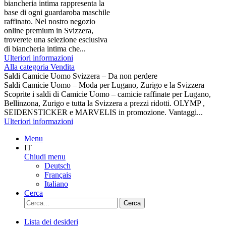
biancheria intima rappresenta la
base di ogni guardaroba maschile
raffinato. Nel nostro negozio
online premium in Svizzera,
troverete una selezione esclusiva
di biancheria intima che...
Ulteriori informazioni
Alla categoria Vendita
Saldi Camicie Uomo Svizzera – Da non perdere
Saldi Camicie Uomo – Moda per Lugano, Zurigo e la Svizzera
Scoprite i saldi di Camicie Uomo – camicie raffinate per Lugano,
Bellinzona, Zurigo e tutta la Svizzera a prezzi ridotti. OLYMP ,
SEIDENSTICKER e MARVELIS in promozione. Vantaggi...
Ulteriori informazioni
Menu
IT
Chiudi menu
Deutsch
Français
Italiano
Cerca
Cerca
Lista dei desideri