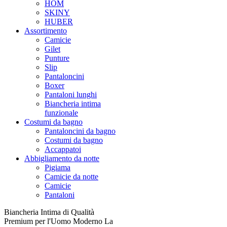
HOM
SKINY
HUBER
Assortimento
Camicie
Gilet
Punture
Slip
Pantaloncini
Boxer
Pantaloni lunghi
Biancheria intima
funzionale
Costumi da bagno
Pantaloncini da bagno
Costumi da bagno
Accappatoi
Abbigliamento da notte
Pigiama
Camicie da notte
Camicie
Pantaloni
Biancheria Intima di Qualità
Premium per l'Uomo Moderno La