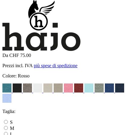
Da CHF 75.00
Prezzi incl. IVA
più spese di spedizione
Colore:
Rosso
Taglia:
S
M
L