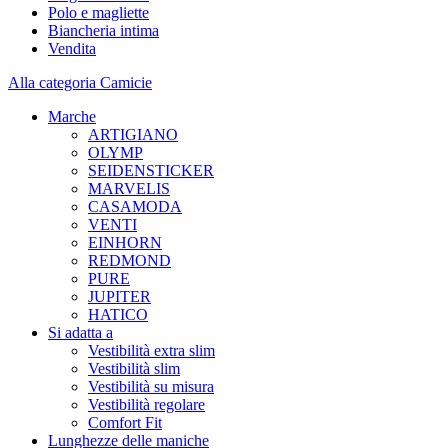
Polo e magliette
Biancheria intima
Vendita
Alla categoria Camicie
Marche
ARTIGIANO
OLYMP
SEIDENSTICKER
MARVELIS
CASAMODA
VENTI
EINHORN
REDMOND
PURE
JUPITER
HATICO
Si adatta a
Vestibilità extra slim
Vestibilità slim
Vestibilità su misura
Vestibilità regolare
Comfort Fit
Lunghezze delle maniche