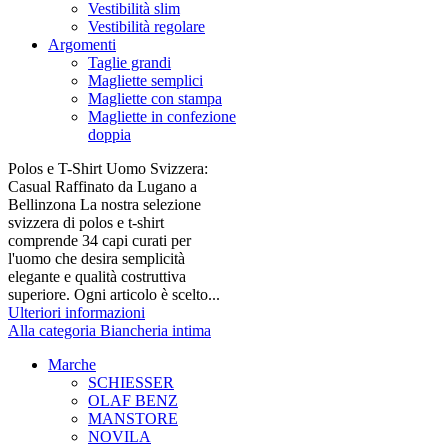
Vestibilità slim
Vestibilità regolare
Argomenti
Taglie grandi
Magliette semplici
Magliette con stampa
Magliette in confezione
doppia
Polos e T-Shirt Uomo Svizzera:
Casual Raffinato da Lugano a
Bellinzona La nostra selezione
svizzera di polos e t-shirt
comprende 34 capi curati per
l'uomo che desira semplicità
elegante e qualità costruttiva
superiore. Ogni articolo è scelto...
Ulteriori informazioni
Alla categoria Biancheria intima
Marche
SCHIESSER
OLAF BENZ
MANSTORE
NOVILA