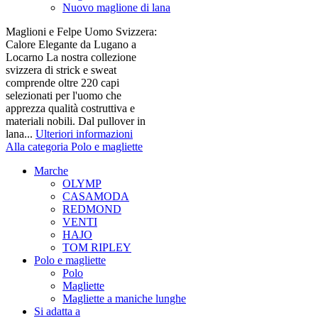
Nuovo maglione di lana
Maglioni e Felpe Uomo Svizzera:
Calore Elegante da Lugano a
Locarno La nostra collezione
svizzera di strick e sweat
comprende oltre 220 capi
selezionati per l'uomo che
apprezza qualità costruttiva e
materiali nobili. Dal pullover in
lana...
Ulteriori informazioni
Alla categoria Polo e magliette
Marche
OLYMP
CASAMODA
REDMOND
VENTI
HAJO
TOM RIPLEY
Polo e magliette
Polo
Magliette
Magliette a maniche lunghe
Si adatta a