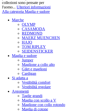
collezioni sono pensate per
l'uomo...
Ulteriori informazioni
Alla categoria Maglia e sudore
Marche
OLYMP
CASAMODA
REDMOND
MAERZ MUENCHEN
HAJO
TOM RIPLEY
SEIDENSTICKER
Maglia e sudore
Jumper
Maglione a collo alto
Gilet e maglioni
Cardigan
Si adatta a
Vestibilità comfort
Vestibilità regolare
Argomenti
Taglie grandi
Maglia con scollo a V
Maglione con collo rotondo
Maglia di cotone