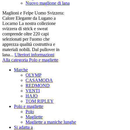
Nuovo maglione di lana
Maglioni e Felpe Uomo Svizzera:
Calore Elegante da Lugano a
Locarno La nostra collezione
svizzera di strick e sweat
comprende oltre 220 capi
selezionati per l'uomo che
apprezza qualità costruttiva e
materiali nobili. Dal pullover in
lana...
Ulteriori informazioni
Alla categoria Polo e magliette
Marche
OLYMP
CASAMODA
REDMOND
VENTI
HAJO
TOM RIPLEY
Polo e magliette
Polo
Magliette
Magliette a maniche lunghe
Si adatta a