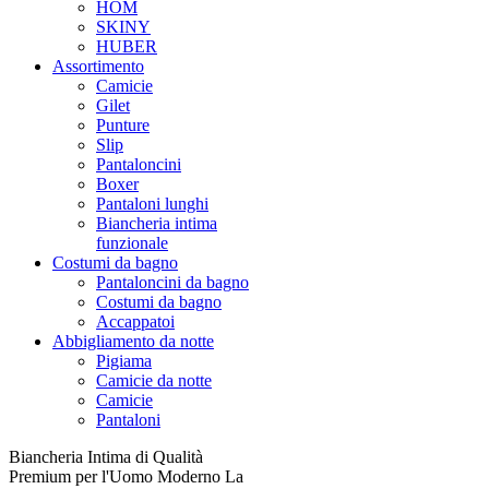
HOM
SKINY
HUBER
Assortimento
Camicie
Gilet
Punture
Slip
Pantaloncini
Boxer
Pantaloni lunghi
Biancheria intima
funzionale
Costumi da bagno
Pantaloncini da bagno
Costumi da bagno
Accappatoi
Abbigliamento da notte
Pigiama
Camicie da notte
Camicie
Pantaloni
Biancheria Intima di Qualità
Premium per l'Uomo Moderno La