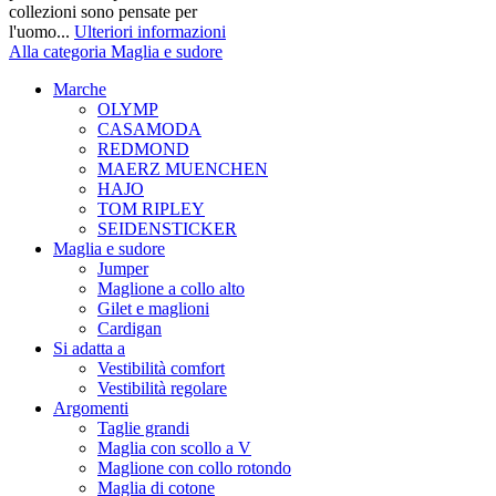
collezioni sono pensate per
l'uomo...
Ulteriori informazioni
Alla categoria Maglia e sudore
Marche
OLYMP
CASAMODA
REDMOND
MAERZ MUENCHEN
HAJO
TOM RIPLEY
SEIDENSTICKER
Maglia e sudore
Jumper
Maglione a collo alto
Gilet e maglioni
Cardigan
Si adatta a
Vestibilità comfort
Vestibilità regolare
Argomenti
Taglie grandi
Maglia con scollo a V
Maglione con collo rotondo
Maglia di cotone