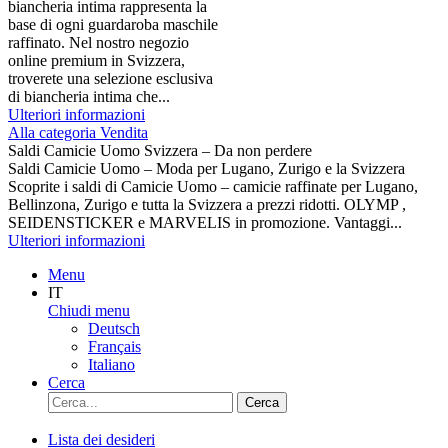
biancheria intima rappresenta la
base di ogni guardaroba maschile
raffinato. Nel nostro negozio
online premium in Svizzera,
troverete una selezione esclusiva
di biancheria intima che...
Ulteriori informazioni
Alla categoria Vendita
Saldi Camicie Uomo Svizzera – Da non perdere
Saldi Camicie Uomo – Moda per Lugano, Zurigo e la Svizzera
Scoprite i saldi di Camicie Uomo – camicie raffinate per Lugano,
Bellinzona, Zurigo e tutta la Svizzera a prezzi ridotti. OLYMP ,
SEIDENSTICKER e MARVELIS in promozione. Vantaggi...
Ulteriori informazioni
Menu
IT
Chiudi menu
Deutsch
Français
Italiano
Cerca
Cerca
Lista dei desideri