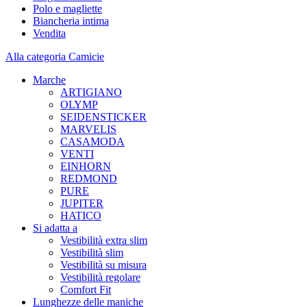
Polo e magliette
Biancheria intima
Vendita
Alla categoria Camicie
Marche
ARTIGIANO
OLYMP
SEIDENSTICKER
MARVELIS
CASAMODA
VENTI
EINHORN
REDMOND
PURE
JUPITER
HATICO
Si adatta a
Vestibilità extra slim
Vestibilità slim
Vestibilità su misura
Vestibilità regolare
Comfort Fit
Lunghezze delle maniche