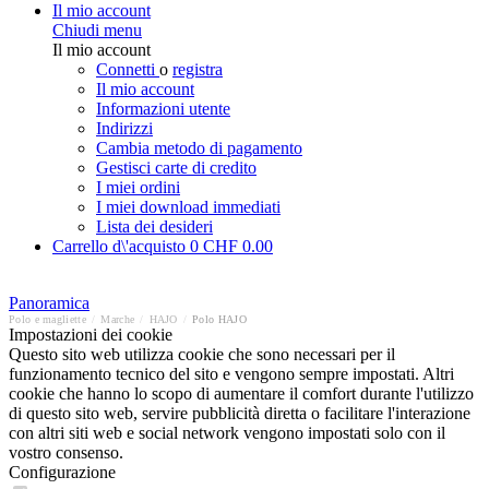
Il mio account
Chiudi menu
Il mio account
Connetti
o
registra
Il mio account
Informazioni utente
Indirizzi
Cambia metodo di pagamento
Gestisci carte di credito
I miei ordini
I miei download immediati
Lista dei desideri
Carrello d\'acquisto
0
CHF 0.00
Panoramica
Polo e magliette
/
Marche
/
HAJO
/
Polo HAJO
Impostazioni dei cookie
Questo sito web utilizza cookie che sono necessari per il
funzionamento tecnico del sito e vengono sempre impostati. Altri
cookie che hanno lo scopo di aumentare il comfort durante l'utilizzo
di questo sito web, servire pubblicità diretta o facilitare l'interazione
con altri siti web e social network vengono impostati solo con il
vostro consenso.
Configurazione