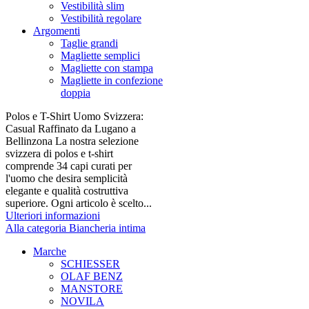
Vestibilità slim
Vestibilità regolare
Argomenti
Taglie grandi
Magliette semplici
Magliette con stampa
Magliette in confezione
doppia
Polos e T-Shirt Uomo Svizzera:
Casual Raffinato da Lugano a
Bellinzona La nostra selezione
svizzera di polos e t-shirt
comprende 34 capi curati per
l'uomo che desira semplicità
elegante e qualità costruttiva
superiore. Ogni articolo è scelto...
Ulteriori informazioni
Alla categoria Biancheria intima
Marche
SCHIESSER
OLAF BENZ
MANSTORE
NOVILA