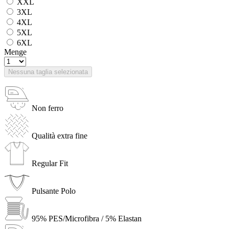
XXL
3XL
4XL
5XL
6XL
Menge
Nessuna taglia selezionata
Non ferro
Qualità extra fine
Regular Fit
Pulsante Polo
95% PES/Microfibra / 5% Elastan