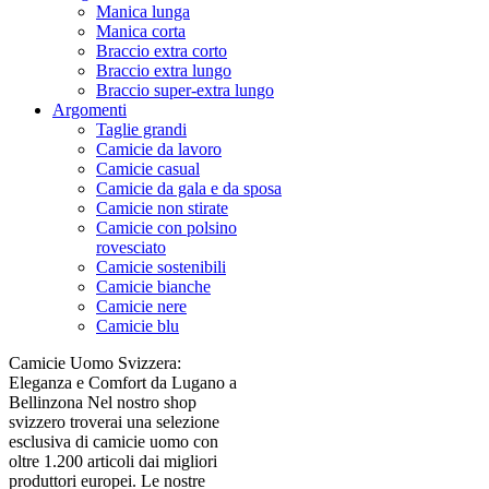
Manica lunga
Manica corta
Braccio extra corto
Braccio extra lungo
Braccio super-extra lungo
Argomenti
Taglie grandi
Camicie da lavoro
Camicie casual
Camicie da gala e da sposa
Camicie non stirate
Camicie con polsino
rovesciato
Camicie sostenibili
Camicie bianche
Camicie nere
Camicie blu
Camicie Uomo Svizzera:
Eleganza e Comfort da Lugano a
Bellinzona Nel nostro shop
svizzero troverai una selezione
esclusiva di camicie uomo con
oltre 1.200 articoli dai migliori
produttori europei. Le nostre