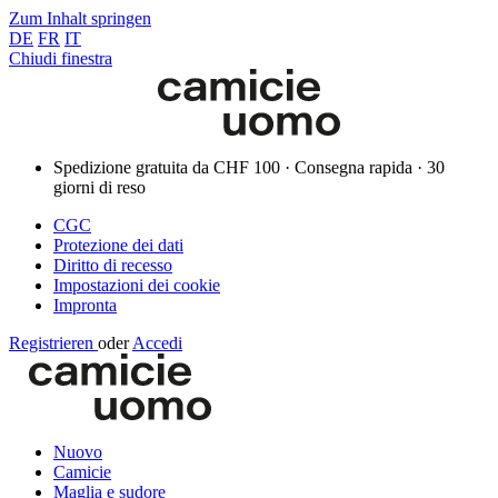
Zum Inhalt springen
DE
FR
IT
Chiudi finestra
Spedizione gratuita da CHF 100 · Consegna rapida · 30
giorni di reso
CGC
Protezione dei dati
Diritto di recesso
Impostazioni dei cookie
Impronta
Registrieren
oder
Accedi
Nuovo
Camicie
Maglia e sudore