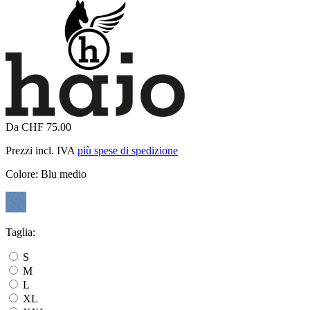
Da CHF 75.00
Prezzi incl. IVA
più spese di spedizione
Colore:
Blu medio
Taglia:
S
M
L
XL