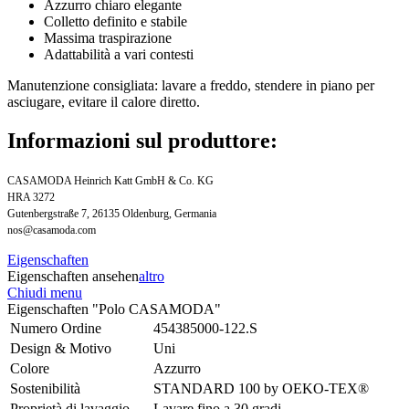
Azzurro chiaro elegante
Colletto definito e stabile
Massima traspirazione
Adattabilità a vari contesti
Manutenzione consigliata: lavare a freddo, stendere in piano per
asciugare, evitare il calore diretto.
Informazioni sul produttore:
CASAMODA Heinrich Katt GmbH & Co. KG
HRA 3272
Gutenbergstraße 7, 26135 Oldenburg, Germania
nos@casamoda.com
Eigenschaften
Eigenschaften ansehen
altro
Chiudi menu
Eigenschaften "Polo CASAMODA"
Numero Ordine
454385000-122.S
Design & Motivo
Uni
Colore
Azzurro
Sostenibilità
STANDARD 100 by OEKO-TEX®
Proprietà di lavaggio
Lavare fino a 30 gradi