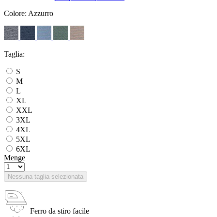
Colore:
Azzurro
Taglia:
S
M
L
XL
XXL
3XL
4XL
5XL
6XL
Menge
Nessuna taglia selezionata
Ferro da stiro facile