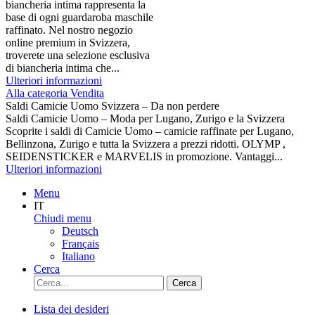
biancheria intima rappresenta la
base di ogni guardaroba maschile
raffinato. Nel nostro negozio
online premium in Svizzera,
troverete una selezione esclusiva
di biancheria intima che...
Ulteriori informazioni
Alla categoria Vendita
Saldi Camicie Uomo Svizzera – Da non perdere
Saldi Camicie Uomo – Moda per Lugano, Zurigo e la Svizzera
Scoprite i saldi di Camicie Uomo – camicie raffinate per Lugano,
Bellinzona, Zurigo e tutta la Svizzera a prezzi ridotti. OLYMP ,
SEIDENSTICKER e MARVELIS in promozione. Vantaggi...
Ulteriori informazioni
Menu
IT
Chiudi menu
Deutsch
Français
Italiano
Cerca
Cerca
Lista dei desideri