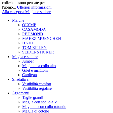
collezioni sono pensate per
l'uomo...
Ulteriori informazioni
Alla categoria Maglia e sudore
Marche
OLYMP
CASAMODA
REDMOND
MAERZ MUENCHEN
HAJO
TOM RIPLEY
SEIDENSTICKER
Maglia e sudore
Jumper
Maglione a collo alto
Gilet e maglioni
Cardigan
Si adatta a
Vestibilità comfort
Vestibilità regolare
Argomenti
Taglie grandi
Maglia con scollo a V
Maglione con collo rotondo
Maglia di cotone