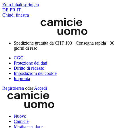
Zum Inhalt springen
DE
FR
IT
Chiudi finestra
Spedizione gratuita da CHF 100 · Consegna rapida · 30
giorni di reso
CGC
Protezione dei dati
Diritto di recesso
Impostazioni dei cookie
Impronta
Registrieren
oder
Accedi
Nuovo
Camicie
Maglia e sudore