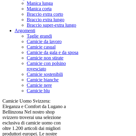
Manica lunga
Manica corta
Braccio extra corto
Braccio extra lungo
Braccio super-extra lungo
Argomenti
Taglie grandi
Camicie da lavoro
Camicie casual
Camicie da gala e da sposa
Camicie non stirate
Camicie con polsino
rovesciato
Camicie sostenibili
Camicie bianche
Camicie nere
Camicie blu
Camicie Uomo Svizzera:
Eleganza e Comfort da Lugano a
Bellinzona Nel nostro shop
svizzero troverai una selezione
esclusiva di camicie uomo con
oltre 1.200 articoli dai migliori
produttori europei. Le nostre