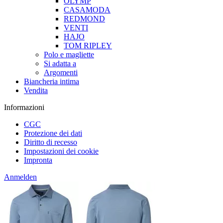
OLYMP
CASAMODA
REDMOND
VENTI
HAJO
TOM RIPLEY
Polo e magliette
Si adatta a
Argomenti
Biancheria intima
Vendita
Informazioni
CGC
Protezione dei dati
Diritto di recesso
Impostazioni dei cookie
Impronta
Anmelden