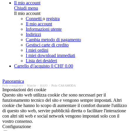
Il mio account
Chiudi menu
Il mio account
Connetti
o
registra
Il mio account
Informazioni utente
Indirizzi
Cambia metodo di pagamento
Gestisci carte di credito
I miei ordini
I miei download immediati
Lista dei desideri
Carrello d\'acquisto
0
CHF 0.00
Panoramica
Polo e magliette
/
Marche
/
HAJO
/
Polo CASAMODA
Impostazioni dei cookie
Questo sito web utilizza cookie che sono necessari per il
funzionamento tecnico del sito e vengono sempre impostati. Altri
cookie che hanno lo scopo di aumentare il comfort durante l'utilizzo
di questo sito web, servire pubblicità diretta o facilitare l'interazione
con altri siti web e social network vengono impostati solo con il
vostro consenso.
Configurazione