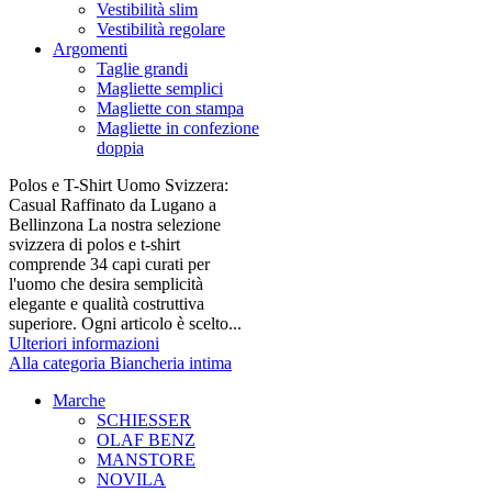
Vestibilità slim
Vestibilità regolare
Argomenti
Taglie grandi
Magliette semplici
Magliette con stampa
Magliette in confezione
doppia
Polos e T-Shirt Uomo Svizzera:
Casual Raffinato da Lugano a
Bellinzona La nostra selezione
svizzera di polos e t-shirt
comprende 34 capi curati per
l'uomo che desira semplicità
elegante e qualità costruttiva
superiore. Ogni articolo è scelto...
Ulteriori informazioni
Alla categoria Biancheria intima
Marche
SCHIESSER
OLAF BENZ
MANSTORE
NOVILA