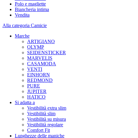
Polo e magliette
Biancheria intima
Vendita
Alla categoria Camicie
Marche
ARTIGIANO
OLYMP
SEIDENSTICKER
MARVELIS
CASAMODA
VENTI
EINHORN
REDMOND
PURE
JUPITER
HATICO
Si adatta a
Vestibilità extra slim
Vestibilità slim
Vestibilità su misura
Vestibilità regolare
Comfort Fit
Lunghezze delle maniche