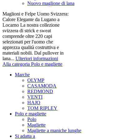
Nuovo maglione di lana
Maglioni e Felpe Uomo Svizzera:
Calore Elegante da Lugano a
Locarno La nostra collezione
svizzera di strick e sweat
comprende oltre 220 capi
selezionati per l'uomo che
apprezza qualità costruttiva e
materiali nobili. Dal pullover in
lana...
Ulteriori informazioni
Alla categoria Polo e magliette
Marche
OLYMP
CASAMODA
REDMOND
VENTI
HAJO
TOM RIPLEY
Polo e magliette
Polo
Magliette
Magliette a maniche lunghe
Si adatta a