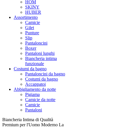
HOM
SKINY
HUBER
Assortimento
Camicie
Gilet
Punture
Slip
Pantaloncini
Boxer
Pantaloni lunghi
Biancheria intima
funzionale
Costumi da bagno
Pantaloncini da bagno
Costumi da bagno
Accappatoi
Abbigliamento da notte
Pigiama
Camicie da notte
Camicie
Pantaloni
Biancheria Intima di Qualità
Premium per l'Uomo Moderno La