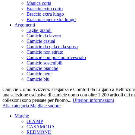
Manica corta
Braccio extra corto
Braccio extra lungo
Braccio super-extra lungo
Argomenti
Taglie grandi
Camicie da lavoro
Camicie casual
Camicie da gala e da sposa
Camicie non stirate
Camicie con polsino rovesciato
Camicie sostenibili
Camicie bianche
Camicie nere
Camicie blu
Camicie Uomo Svizzera: Eleganza e Comfort da Lugano a Bellinzona 
una selezione esclusiva di camicie uomo con oltre 1.200 articoli dai mi
collezioni sono pensate per l'uomo...
Ulteriori informazioni
Alla categoria Maglia e sudore
Marche
OLYMP
CASAMODA
REDMOND