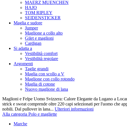
MAERZ MUENCHEN
HAJO
TOM RIPLEY
SEIDENSTICKER
Maglia e sudore
Jumper
Maglione a collo alto
Gilet e maglioni
Cardigan
Si adatta a
Vestibilità comfort
Vestibilità regolare
Argomenti
Taglie grandi
Maglia con scollo a V
Maglione con collo rotondo
Maglia di cotone
Nuovo maglione di lana
Maglioni e Felpe Uomo Svizzera: Calore Elegante da Lugano a Locarn
strick e sweat comprende oltre 220 capi selezionati per l'uomo che appr
nobili. Dal pullover in lana...
Ulteriori informazioni
Alla categoria Polo e magliette
Marche