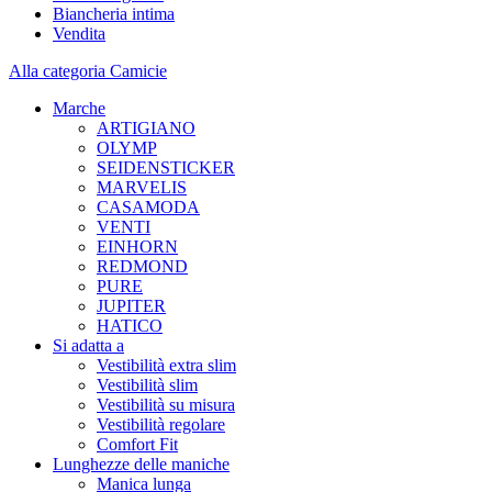
Biancheria intima
Vendita
Alla categoria Camicie
Marche
ARTIGIANO
OLYMP
SEIDENSTICKER
MARVELIS
CASAMODA
VENTI
EINHORN
REDMOND
PURE
JUPITER
HATICO
Si adatta a
Vestibilità extra slim
Vestibilità slim
Vestibilità su misura
Vestibilità regolare
Comfort Fit
Lunghezze delle maniche
Manica lunga