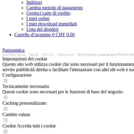
Indirizzi
Cambia metodo di pagamento
Gestisci carte di credito
I miei ordini
I miei download immediati
Lista dei desideri
Carrello d\'acquisto
0
CHF 0.00
Panoramica
Biancheria intima
/
Marche
/
NOVILA
/
Pantaloncini
/
Boxer sportivo senza apertura NOVILA Str
Impostazioni dei cookie
Questo sito web utilizza cookie che sono necessari per il funzionament
servire pubblicità diretta o facilitare l'interazione con altri siti web 
Configurazione
Tecnicamente necessario
Questi cookie sono necessari per le funzioni di base del negozio.
Caching personalizzato
Cambio valuta
Cookie Accetta tutti i cookie