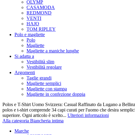
OLYMP
CASAMODA
REDMOND
VENTI
HAJO
TOM RIPLEY
Polo e magliette
Polo
Magliette
Magliette a maniche lunghe
Si adatta a
Vestibilità slim
Vestibilità regolare
Argomenti
Taglie grandi
Magliette semplici
Magliette con stampa
Magliette in confezione doppia
Polos e T-Shirt Uomo Svizzera: Casual Raffinato da Lugano a Bellinz
polos e t-shirt comprende 34 capi curati per l'uomo che desira semplicit
superiore. Ogni articolo è scelto...
Ulteriori informazioni
Alla categoria Biancheria intima
Marche