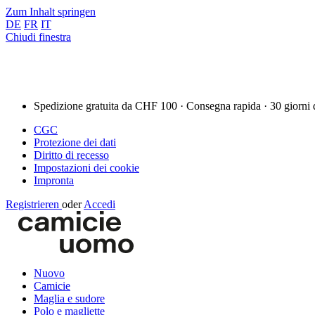
Zum Inhalt springen
DE
FR
IT
Chiudi finestra
Spedizione gratuita da CHF 100 · Consegna rapida · 30 giorni 
CGC
Protezione dei dati
Diritto di recesso
Impostazioni dei cookie
Impronta
Registrieren
oder
Accedi
Nuovo
Camicie
Maglia e sudore
Polo e magliette