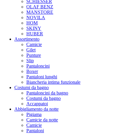
SCHIESSER
OLAF BENZ
MANSTORE
NOVILA
HOM
SKINY
HUBER
Assortimento
Camicie
Gilet
Punture
Slip
Pantaloncini
Boxer
Pantaloni lunghi
Biancheria intima funzionale
Costumi da bagno
Pantaloncini da bagno
Costumi da bagno
Accappatoi
Abbigliamento da notte
Pigiama
Camicie da notte
Camicie
Pantaloni