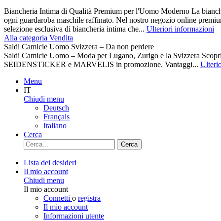
Biancheria Intima di Qualità Premium per l'Uomo Moderno La biancher
ogni guardaroba maschile raffinato. Nel nostro negozio online premiu
selezione esclusiva di biancheria intima che...
Ulteriori informazioni
Alla categoria Vendita
Saldi Camicie Uomo Svizzera – Da non perdere
Saldi Camicie Uomo – Moda per Lugano, Zurigo e la Svizzera Scoprite 
SEIDENSTICKER e MARVELIS in promozione. Vantaggi...
Ulteri
Menu
IT
Chiudi menu
Deutsch
Français
Italiano
Cerca
Cerca
Lista dei desideri
Il mio account
Chiudi menu
Il mio account
Connetti
o
registra
Il mio account
Informazioni utente