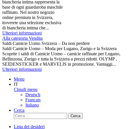
biancheria intima rappresenta la
base di ogni guardaroba maschile
raffinato. Nel nostro negozio
online premium in Svizzera,
troverete una selezione esclusiva
di biancheria intima che...
Ulteriori informazioni
Alla categoria Vendita
Saldi Camicie Uomo Svizzera – Da non perdere
Saldi Camicie Uomo – Moda per Lugano, Zurigo e la Svizzera
Scoprite i saldi di Camicie Uomo – camicie raffinate per Lugano,
Bellinzona, Zurigo e tutta la Svizzera a prezzi ridotti. OLYMP ,
SEIDENSTICKER e MARVELIS in promozione. Vantaggi...
Ulteriori informazioni
Menu
IT
Chiudi menu
Deutsch
Français
Italiano
Cerca
Cerca
Lista dei desideri