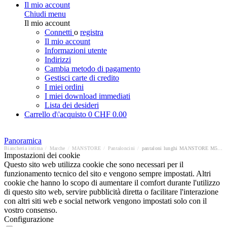
Il mio account
Chiudi menu
Il mio account
Connetti
o
registra
Il mio account
Informazioni utente
Indirizzi
Cambia metodo di pagamento
Gestisci carte di credito
I miei ordini
I miei download immediati
Lista dei desideri
Carrello d\'acquisto
0
CHF 0.00
Panoramica
Biancheria intima
/
Marche
/
MANSTORE
/
Pantaloncini
/
pantaloni lunghi MANSTORE M510
Impostazioni dei cookie
Questo sito web utilizza cookie che sono necessari per il
funzionamento tecnico del sito e vengono sempre impostati. Altri
cookie che hanno lo scopo di aumentare il comfort durante l'utilizzo
di questo sito web, servire pubblicità diretta o facilitare l'interazione
con altri siti web e social network vengono impostati solo con il
vostro consenso.
Configurazione