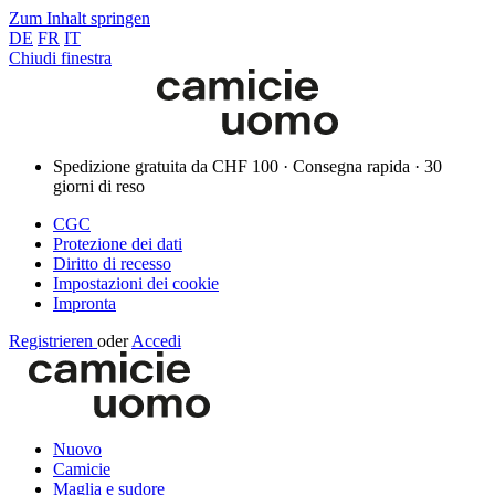
Zum Inhalt springen
DE
FR
IT
Chiudi finestra
Spedizione gratuita da CHF 100 · Consegna rapida · 30
giorni di reso
CGC
Protezione dei dati
Diritto di recesso
Impostazioni dei cookie
Impronta
Registrieren
oder
Accedi
Nuovo
Camicie
Maglia e sudore