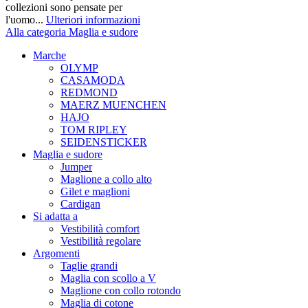
collezioni sono pensate per
l'uomo...
Ulteriori informazioni
Alla categoria Maglia e sudore
Marche
OLYMP
CASAMODA
REDMOND
MAERZ MUENCHEN
HAJO
TOM RIPLEY
SEIDENSTICKER
Maglia e sudore
Jumper
Maglione a collo alto
Gilet e maglioni
Cardigan
Si adatta a
Vestibilità comfort
Vestibilità regolare
Argomenti
Taglie grandi
Maglia con scollo a V
Maglione con collo rotondo
Maglia di cotone