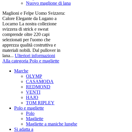
Nuovo maglione di lana
Maglioni e Felpe Uomo Svizzera:
Calore Elegante da Lugano a
Locarno La nostra collezione
svizzera di strick e sweat
comprende oltre 220 capi
selezionati per l'uomo che
apprezza qualità costruttiva e
materiali nobili. Dal pullover in
lana...
Ulteriori informazioni
Alla categoria Polo e magliette
Marche
OLYMP
CASAMODA
REDMOND
VENTI
HAJO
TOM RIPLEY
Polo e magliette
Polo
Magliette
Magliette a maniche lunghe
Si adatta a