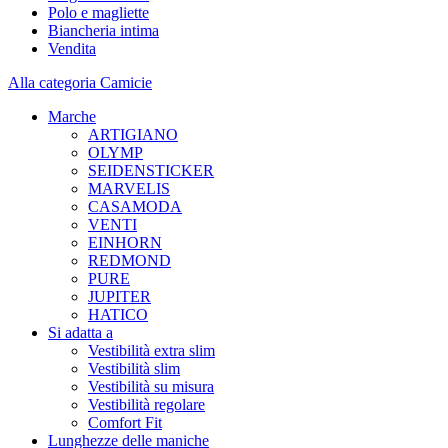
Polo e magliette
Biancheria intima
Vendita
Alla categoria Camicie
Marche
ARTIGIANO
OLYMP
SEIDENSTICKER
MARVELIS
CASAMODA
VENTI
EINHORN
REDMOND
PURE
JUPITER
HATICO
Si adatta a
Vestibilità extra slim
Vestibilità slim
Vestibilità su misura
Vestibilità regolare
Comfort Fit
Lunghezze delle maniche