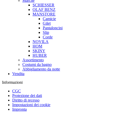
Marche
SCHIESSER
OLAF BENZ
MANSTORE
Camicie
Gilet
Pantaloncini
Slip
Corde
NOVILA
HOM
SKINY
HUBER
Assortimento
Costumi da bagno
Abbigliamento da notte
Vendita
Informazioni
CGC
Protezione dei dati
Diritto di recesso
Impostazioni dei cookie
Impronta