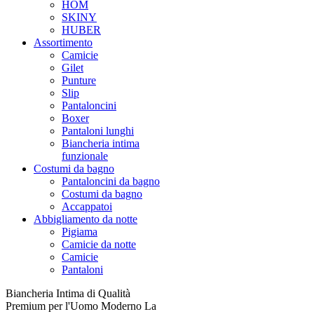
HOM
SKINY
HUBER
Assortimento
Camicie
Gilet
Punture
Slip
Pantaloncini
Boxer
Pantaloni lunghi
Biancheria intima
funzionale
Costumi da bagno
Pantaloncini da bagno
Costumi da bagno
Accappatoi
Abbigliamento da notte
Pigiama
Camicie da notte
Camicie
Pantaloni
Biancheria Intima di Qualità
Premium per l'Uomo Moderno La