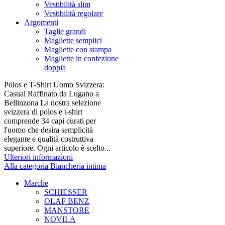
Vestibilità slim
Vestibilità regolare
Argomenti
Taglie grandi
Magliette semplici
Magliette con stampa
Magliette in confezione
doppia
Polos e T-Shirt Uomo Svizzera:
Casual Raffinato da Lugano a
Bellinzona La nostra selezione
svizzera di polos e t-shirt
comprende 34 capi curati per
l'uomo che desira semplicità
elegante e qualità costruttiva
superiore. Ogni articolo è scelto...
Ulteriori informazioni
Alla categoria Biancheria intima
Marche
SCHIESSER
OLAF BENZ
MANSTORE
NOVILA