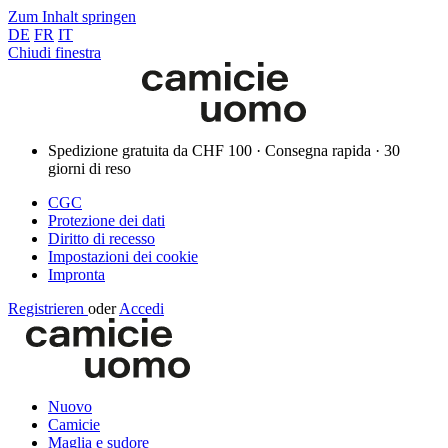
Zum Inhalt springen
DE
FR
IT
Chiudi finestra
Spedizione gratuita da CHF 100 · Consegna rapida · 30
giorni di reso
CGC
Protezione dei dati
Diritto di recesso
Impostazioni dei cookie
Impronta
Registrieren
oder
Accedi
Nuovo
Camicie
Maglia e sudore