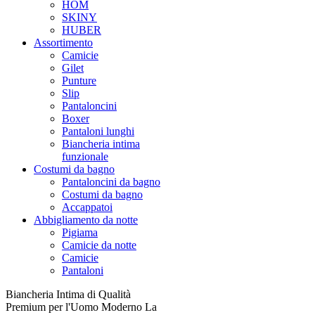
HOM
SKINY
HUBER
Assortimento
Camicie
Gilet
Punture
Slip
Pantaloncini
Boxer
Pantaloni lunghi
Biancheria intima
funzionale
Costumi da bagno
Pantaloncini da bagno
Costumi da bagno
Accappatoi
Abbigliamento da notte
Pigiama
Camicie da notte
Camicie
Pantaloni
Biancheria Intima di Qualità
Premium per l'Uomo Moderno La