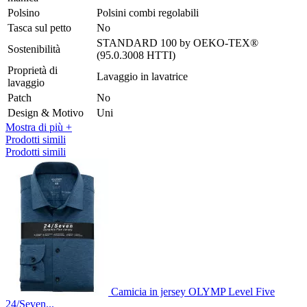
Polsino
Polsini combi regolabili
Tasca sul petto
No
STANDARD 100 by OEKO-TEX®
Sostenibilità
(95.0.3008 HTTI)
Proprietà di
Lavaggio in lavatrice
lavaggio
Patch
No
Design & Motivo
Uni
Mostra di più +
Prodotti simili
Prodotti simili
Camicia in jersey OLYMP Level Five
24/Seven...