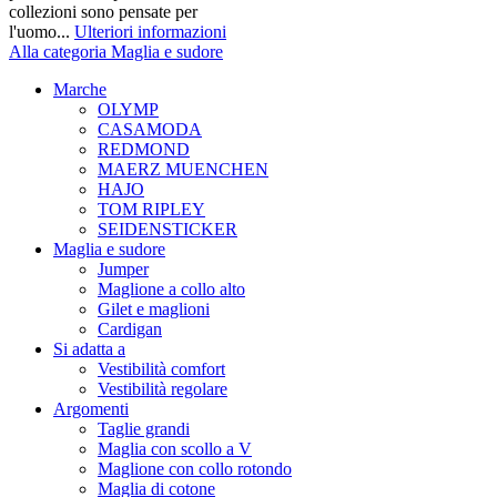
collezioni sono pensate per
l'uomo...
Ulteriori informazioni
Alla categoria Maglia e sudore
Marche
OLYMP
CASAMODA
REDMOND
MAERZ MUENCHEN
HAJO
TOM RIPLEY
SEIDENSTICKER
Maglia e sudore
Jumper
Maglione a collo alto
Gilet e maglioni
Cardigan
Si adatta a
Vestibilità comfort
Vestibilità regolare
Argomenti
Taglie grandi
Maglia con scollo a V
Maglione con collo rotondo
Maglia di cotone