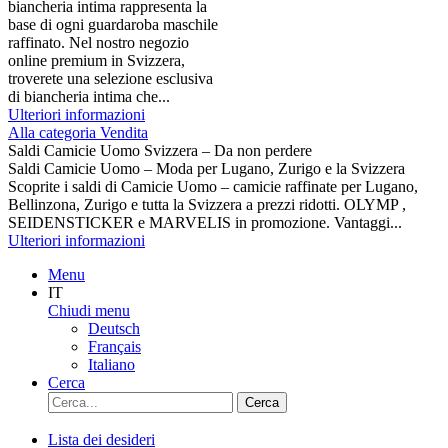
biancheria intima rappresenta la
base di ogni guardaroba maschile
raffinato. Nel nostro negozio
online premium in Svizzera,
troverete una selezione esclusiva
di biancheria intima che...
Ulteriori informazioni
Alla categoria Vendita
Saldi Camicie Uomo Svizzera – Da non perdere
Saldi Camicie Uomo – Moda per Lugano, Zurigo e la Svizzera
Scoprite i saldi di Camicie Uomo – camicie raffinate per Lugano,
Bellinzona, Zurigo e tutta la Svizzera a prezzi ridotti. OLYMP ,
SEIDENSTICKER e MARVELIS in promozione. Vantaggi...
Ulteriori informazioni
Menu
IT
Chiudi menu
Deutsch
Français
Italiano
Cerca
Cerca
Lista dei desideri