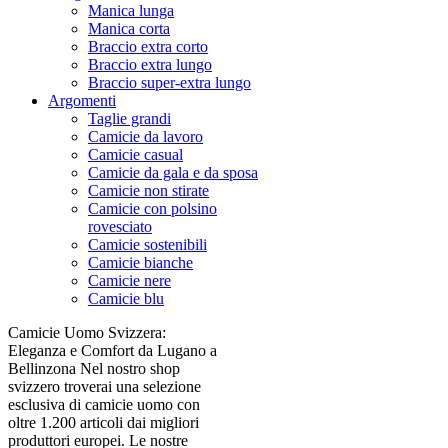
Manica lunga
Manica corta
Braccio extra corto
Braccio extra lungo
Braccio super-extra lungo
Argomenti
Taglie grandi
Camicie da lavoro
Camicie casual
Camicie da gala e da sposa
Camicie non stirate
Camicie con polsino
rovesciato
Camicie sostenibili
Camicie bianche
Camicie nere
Camicie blu
Camicie Uomo Svizzera:
Eleganza e Comfort da Lugano a
Bellinzona Nel nostro shop
svizzero troverai una selezione
esclusiva di camicie uomo con
oltre 1.200 articoli dai migliori
produttori europei. Le nostre