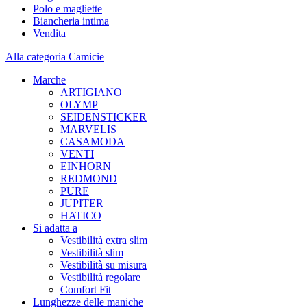
Polo e magliette
Biancheria intima
Vendita
Alla categoria Camicie
Marche
ARTIGIANO
OLYMP
SEIDENSTICKER
MARVELIS
CASAMODA
VENTI
EINHORN
REDMOND
PURE
JUPITER
HATICO
Si adatta a
Vestibilità extra slim
Vestibilità slim
Vestibilità su misura
Vestibilità regolare
Comfort Fit
Lunghezze delle maniche