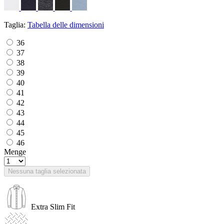
Taglia:
Tabella delle dimensioni
36
37
38
39
40
41
42
43
44
45
46
Menge
Nessuna taglia selezionata
Extra Slim Fit