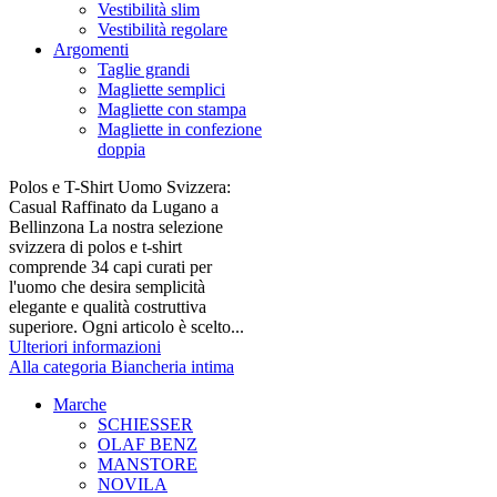
Vestibilità slim
Vestibilità regolare
Argomenti
Taglie grandi
Magliette semplici
Magliette con stampa
Magliette in confezione
doppia
Polos e T-Shirt Uomo Svizzera:
Casual Raffinato da Lugano a
Bellinzona La nostra selezione
svizzera di polos e t-shirt
comprende 34 capi curati per
l'uomo che desira semplicità
elegante e qualità costruttiva
superiore. Ogni articolo è scelto...
Ulteriori informazioni
Alla categoria Biancheria intima
Marche
SCHIESSER
OLAF BENZ
MANSTORE
NOVILA