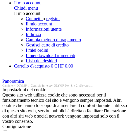
Il mio account
Chiudi menu
Il mio account
Connetti
o
registra
Il mio account
Informazioni utente
Indirizzi
Cambia metodo di pagamento
Gestisci carte di credito
I miei ordini
I miei download immediati
Lista dei desideri
Carrello d\'acquisto
0
CHF 0.00
Panoramica
Camicie
/
OLYMP
/
Camicia in jersey OLYMP No. Six 24/Seven super slim
Impostazioni dei cookie
Questo sito web utilizza cookie che sono necessari per il
funzionamento tecnico del sito e vengono sempre impostati. Altri
cookie che hanno lo scopo di aumentare il comfort durante l'utilizzo
di questo sito web, servire pubblicità diretta o facilitare l'interazione
con altri siti web e social network vengono impostati solo con il
vostro consenso.
Configurazione